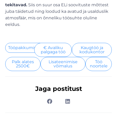
tekitavad.
Siis on suur osa ELi soovituste mõttest
juba täidetud ning loodud ka avatud ja usalduslik
atmosfäär, mis on õnneliku töösuhte oluline
eeldus.
Tööpakkumised
€ Avaliku
Kaugtöö ja
palgaga töö
kodukontor
Palk alates
Lisateenimise
Töö
2500€
võimalus
noortele
Jaga postitust
Prev
Nex