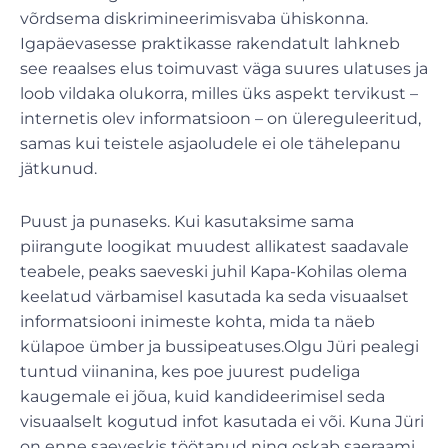
võrdsema diskrimineerimisvaba ühiskonna.
Igapäevasesse praktikasse rakendatult lahkneb
see reaalses elus toimuvast väga suures ulatuses ja
loob vildaka olukorra, milles üks aspekt tervikust –
internetis olev informatsioon – on ülereguleeritud,
samas kui teistele asjaoludele ei ole tähelepanu
jätkunud.
Puust ja punaseks. Kui kasutaksime sama
piirangute loogikat muudest allikatest saadavale
teabele, peaks saeveski juhil Kapa-Kohilas olema
keelatud värbamisel kasutada ka seda visuaalset
informatsiooni inimeste kohta, mida ta näeb
külapoe ümber ja bussipeatuses.Olgu Jüri pealegi
tuntud viinanina, kes poe juurest pudeliga
kaugemale ei jõua, kuid kandideerimisel seda
visuaalselt kogutud infot kasutada ei või. Kuna Jüri
on enne saeveskis töötanud ning oskab saeraami