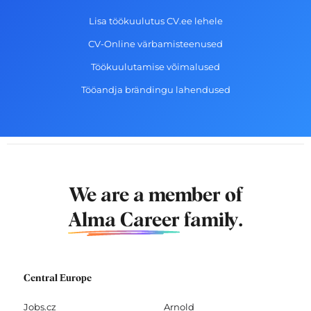
Lisa töökuulutus CV.ee lehele
CV-Online värbamisteenused
Töökuulutamise võimalused
Tööandja brändingu lahendused
We are a member of
Alma Career
family.
Central Europe
Jobs.cz
Arnold