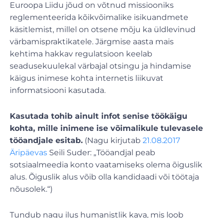
Euroopa Liidu jõud on võtnud missiooniks
reglementeerida kõikvõimalike isikuandmete
käsitlemist, millel on otsene mõju ka üldlevinud
värbamispraktikatele. Järgmise aasta mais
kehtima hakkav regulatsioon keelab
seadusekuulekal värbajal otsingu ja hindamise
käigus inimese kohta internetis liikuvat
informatsiooni kasutada.
Kasutada tohib ainult infot senise töökäigu
kohta, mille inimene ise võimalikule tulevasele
tööandjale esitab.
(Nagu kirjutab
21.08.2017
Äripäevas
Seili Suder: „Tööandjal peab
sotsiaalmeedia konto vaatamiseks olema õiguslik
alus. Õiguslik alus võib olla kandidaadi või töötaja
nõusolek.“)
Tundub nagu ilus humanistlik kava, mis loob