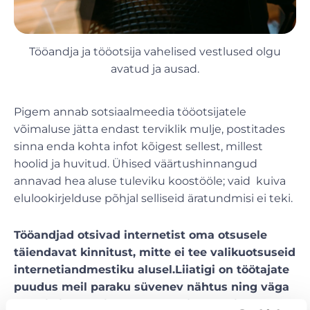
Tööandja ja tööotsija vahelised vestlused olgu
avatud ja ausad.
Pigem annab sotsiaalmeedia tööotsijatele
võimaluse jätta endast terviklik mulje, postitades
sinna enda kohta infot kõigest sellest, millest
hoolid ja huvitud. Ühised väärtushinnangud
annavad hea aluse tuleviku koostööle; vaid kuiva
elulookirjelduse põhjal selliseid äratundmisi ei teki.
Tööandjad otsivad internetist oma otsusele
täiendavat kinnitust, mitte ei tee valikuotsuseid
internetiandmestiku alusel.
Liiatigi on töötajate
puudus meil paraku süvenev nähtus ning väga
sageli ei ole valiv pool tööandja. Hoopis