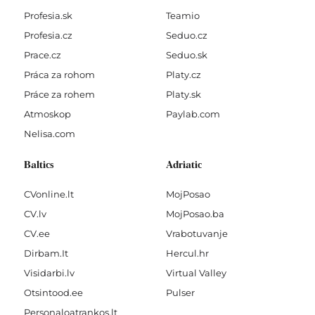
Profesia.sk
Teamio
Profesia.cz
Seduo.cz
Prace.cz
Seduo.sk
Práca za rohom
Platy.cz
Práce za rohem
Platy.sk
Atmoskop
Paylab.com
Nelisa.com
Baltics
Adriatic
CVonline.lt
MojPosao
CV.lv
MojPosao.ba
CV.ee
Vrabotuvanje
Dirbam.It
Hercul.hr
Visidarbi.lv
Virtual Valley
Otsintood.ee
Pulser
Personaloatrankos.lt