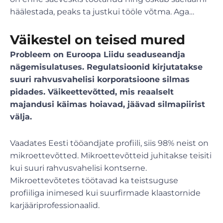
häälestada, peaks ta justkui tööle võtma. Aga…
Väikestel on teised mured
Probleem on Euroopa Liidu seaduseandja
nägemisulatuses.
Regulatsioonid kirjutatakse
suuri rahvusvahelisi korporatsioone silmas
pidades. Väikeettevõtted, mis reaalselt
majandusi käimas hoiavad, jäävad silmapiirist
välja.
Vaadates Eesti tööandjate profiili, siis 98% neist on
mikroettevõtted. Mikroettevõtteid juhitakse teisiti
kui suuri rahvusvahelisi kontserne.
Mikroettevõtetes töötavad ka teistsuguse
profiiliga inimesed kui suurfirmade klaastornide
karjääriprofessionaalid.