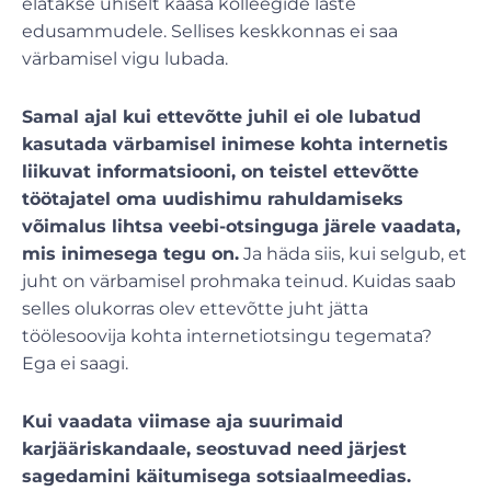
elatakse ühiselt kaasa kolleegide laste
edusammudele. Sellises keskkonnas ei saa
värbamisel vigu lubada.
Samal ajal kui ettevõtte juhil ei ole lubatud
kasutada värbamisel inimese kohta internetis
liikuvat informatsiooni, on teistel ettevõtte
töötajatel oma uudishimu rahuldamiseks
võimalus lihtsa veebi-otsinguga järele vaadata,
mis inimesega tegu on.
Ja häda siis, kui selgub, et
juht on värbamisel prohmaka teinud. Kuidas saab
selles olukorras olev ettevõtte juht jätta
töölesoovija kohta internetiotsingu tegemata?
Ega ei saagi.
Kui vaadata viimase aja suurimaid
karjääriskandaale, seostuvad need järjest
sagedamini käitumisega sotsiaalmeedias.