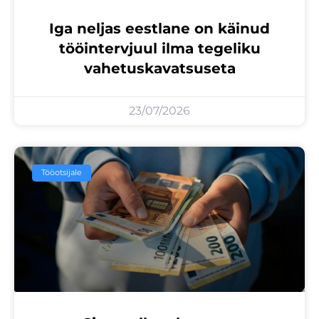
Iga neljas eestlane on käinud
tööintervjuul ilma tegeliku
vahetuskavatsuseta
23/07/2026
Tööotsijale