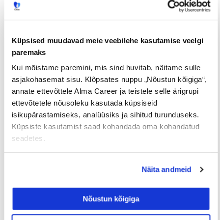
tööotsija on see, kes valib tööandjate vahel.
Päriselu nõuab muud
Küpsised muudavad meie veebilehe kasutamise veelgi
Võib arvata, et need Euroopa Liidu suunised
paremaks
lahknevad reaalsest elust sellises ulatuses, et
Kui mõistame paremini, mis sind huvitab, näitame sulle
jäävadki pigem formaalseks poliitiliseks loosungiks
asjakohasemat sisu. Klõpsates nuppu „Nõustun kõigiga“,
ning värbamisel jäädakse kasutama kõiki allikaid,
annate ettevõttele Alma Career ja teistele selle ärigrupi
et parimale võimalikule valikule jõuda.
ettevõtetele nõusoleku kasutada küpsiseid
isikupärastamiseks, analüüsiks ja sihitud turunduseks.
Euroopa Liidu suunised “koguda värbamisel
Küpsiste kasutamist saad kohandada oma kohandatud
ainult vajalikke andmeid minimaalses mahus”
seadetes.
läheb oluliselt lahku ettevõtte juhi kohustusega
tagada oma inimestele sotsiaalne töökeskkond
Näita andmeid
ja ettevõtte veatu renomee, mille tarvis on vaja
koguda kandidaatide kohta võimalikult palju
Nõustun kõigiga
andmeid, et ettevõtte ja meeskonna ning ka
värvatava uue inimese huvides parim võimalik