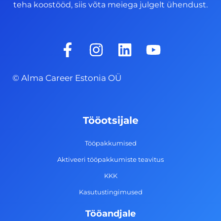
teha koostööd, siis võta meiega julgelt ühendust.
F
I
L
Y
a
n
i
o
c
s
n
u
© Alma Career Estonia OÜ
e
t
k
t
b
a
e
u
o
g
d
b
Tööotsijale
o
r
i
e
k
a
n
Tööpakkumised
-
m
Aktiveeri tööpakkumiste teavitus
f
KKK
Kasutustingimused
Tööandjale