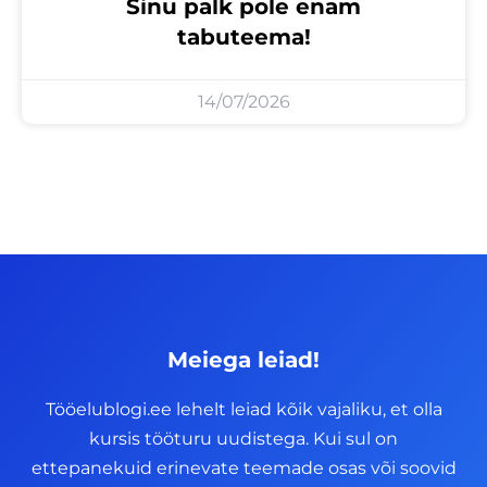
Sinu palk pole enam
tabuteema!
14/07/2026
Meiega leiad!
Tööelublogi.ee lehelt leiad kõik vajaliku, et olla
kursis tööturu uudistega. Kui sul on
ettepanekuid erinevate teemade osas või soovid