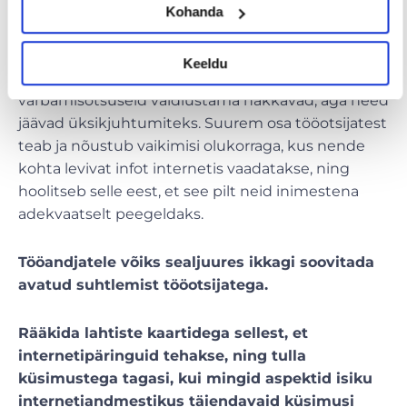
otsus teha.
Kohanda
Kindlasti saab olema põhimõttelisi tülinorijatest
Keeldu
tööotsijaid, kes selle ELi direktiivi alusel
värbamisotsuseid vaidlustama hakkavad, aga need
jäävad üksikjuhtumiteks. Suurem osa tööotsijatest
teab ja nõustub vaikimisi olukorraga, kus nende
kohta levivat infot internetis vaadatakse, ning
hoolitseb selle eest, et see pilt neid inimestena
adekvaatselt peegeldaks.
Tööandjatele võiks sealjuures ikkagi soovitada
avatud suhtlemist tööotsijatega.
Rääkida lahtiste kaartidega sellest, et
internetipäringuid tehakse, ning tulla
küsimustega tagasi, kui mingid aspektid isiku
internetiandmestikus täiendavaid küsimusi