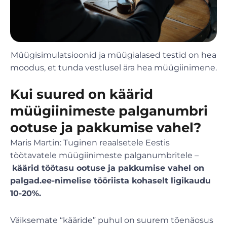
Müügisimulatsioonid ja müügialased testid on hea
moodus, et tunda vestlusel ära hea müügiinimene.
Kui suured on käärid
müügiinimeste palganumbri
ootuse ja pakkumise vahel?
Maris Martin: Tuginen reaalsetele Eestis
töötavatele müügiinimeste palganumbritele –
käärid töötasu ootuse ja pakkumise vahel on
palgad.ee-nimelise tööriista kohaselt ligikaudu
10-20%.
Väiksemate “kääride” puhul on suurem tõenäosus