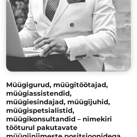
Müügigurud, müügitöötajad,
müügiassistendid,
müügiesindajad, müügijuhid,
müügispetsialistid,
müügikonsultandid – nimekiri
tööturul pakutavate
müügiiniimeste positsioonidega