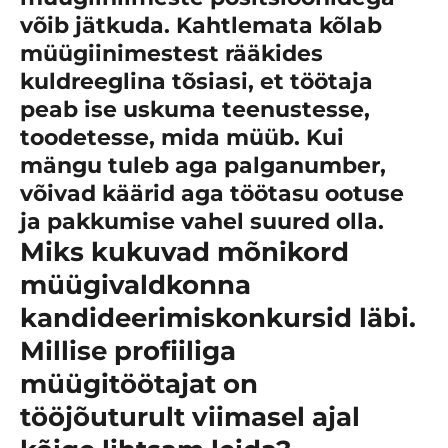
võib jätkuda. Kahtlemata kõlab
müügiinimestest rääkides
kuldreeglina tõsiasi, et töötaja
peab ise uskuma teenustesse,
toodetesse, mida müüb. Kui
mängu tuleb aga palganumber,
võivad käärid aga töötasu ootuse
ja pakkumise vahel suured olla.
Miks kukuvad mõnikord
müügivaldkonna
kandideerimiskonkursid läbi.
Millise profiiliga
müügitöötajat on
tööjõuturult viimasel ajal