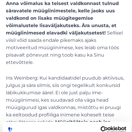
Anna võimalus ka teisest valdkonnast tulnud
säravatele müügiinimestele, kelle jaoks uus
valdkond on lisaks müügitegemise
võimalustele lisaväljakutseks.
Ära unusta, et
müügiinimesed elavadki väljakutsetest!
Sellisel
viisil võid saada endale pikemaks ajaks
motiveeritud müügiinimese, kes leiab oma töös
piisavalt põnevust ning toob kasu ka Sinu
ettevõttele.
Iris Weinberg: Kui kandidaatidel puudub aktiivsus,
julgus ja sära silmis, siis ongi tegelikult konkursid
läbikukkumise äärel. Ei ole just palju ime-
müügiinimesi, kes suudavad olla väga head
müügigurud igas valdkonnas, mistõttu ei pruugi
ka eeltoodud profiiliga inimene koheselt teise
ettevõttesse sobida.
Müügitöötaja peab ise
uskuma teenustesse ja toodetesse, mida müüb,