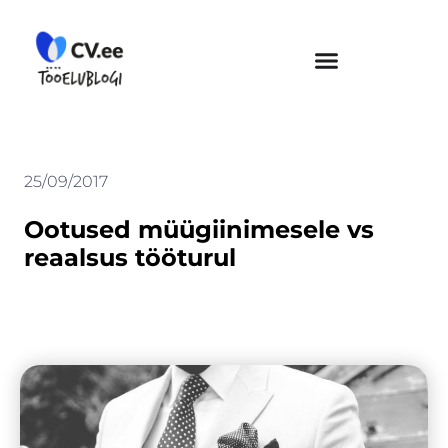
Skip
to
content
25/09/2017
Ootused müügiinimesele vs
reaalsus tööturul