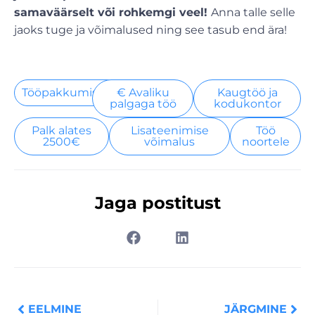
samaväärselt või rohkemgi veel!
Anna talle selle
jaoks tuge ja võimalused ning see tasub end ära!
Tööpakkumised
€ Avaliku
Kaugtöö ja
palgaga töö
kodukontor
Palk alates
Lisateenimise
Töö
2500€
võimalus
noortele
Jaga postitust
Prev
Nex
EELMINE
JÄRGMINE