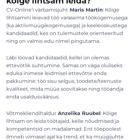
kõige lihtsam leida?
CV-Online’i värbamisjuht
Maris Martin
: Kõige
lihtsamini leiavad töö varasema töökogemusega
(ka aktiivmüügikogemusega) ja keeleoskustega
kandidaadid, kes on tulemustele orienteeritud
ning on valmis edu nimel pingutama.
Läbi löövad kandidaadid, kellel on olemas
ettevõtlik suhtumine. Samas on väga oluliseks
eduka inimese leidmisel ettevõtte enda
pakkumine: töö sisu selgus, toodete/teenuste
kvaliteet, mida müüa soovitakse ning tööandja
enda usaldusväärsus.
Võtmekliendihaldur
Anzelika Ruubel
: Kõige
lihtsam on leida töötajaid, kelle nõudmised ja
kompetentsid on madalamad. Ent tõepoolest
ilmneb viimasel ajal ka trend, et ka müügijuhte