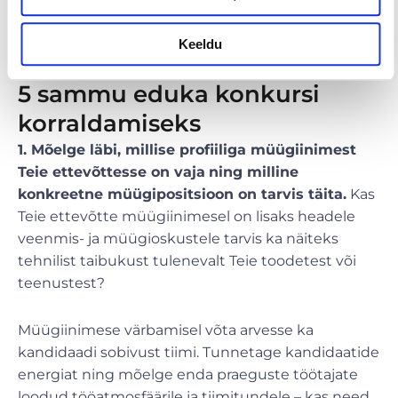
visiooni ja soovidega, millist töötajat soovitakse
leida.
Keeldu
5 sammu eduka konkursi
korraldamiseks
1. Mõelge läbi, millise profiiliga müügiinimest
Teie ettevõttesse on vaja
ning milline
konkreetne müügipositsioon on tarvis täita.
Kas
Teie ettevõtte müügiinimesel on lisaks headele
veenmis- ja müügioskustele tarvis ka näiteks
tehnilist taibukust tulenevalt Teie toodetest või
teenustest?
Müügiinimese värbamisel võta arvesse ka
kandidaadi sobivust tiimi. Tunnetage kandidaatide
energiat ning mõelge enda praeguste töötajate
loodud tööatmosfäärile ja tiimitundele – kas need