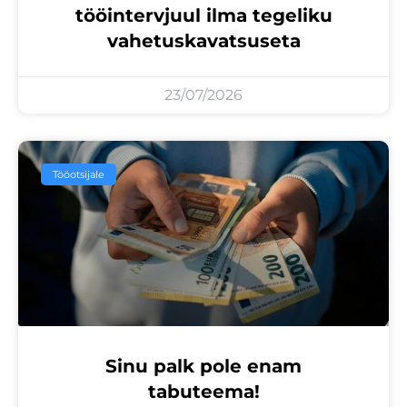
tööintervjuul ilma tegeliku
vahetuskavatsuseta
23/07/2026
Tööotsijale
Sinu palk pole enam
tabuteema!