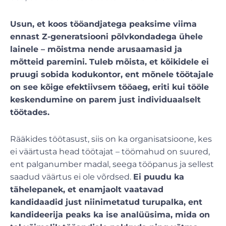
Usun, et koos tööandjatega peaksime viima
ennast Z-generatsiooni põlvkondadega ühele
lainele – mõistma nende arusaamasid ja
mõtteid paremini. Tuleb mõista, et kõikidele ei
pruugi sobida kodukontor, ent mõnele töötajale
on see kõige efektiivsem tööaeg, eriti kui tööle
keskendumine on parem just individuaalselt
töötades.
Rääkides töötasust, siis on ka organisatsioone, kes
ei väärtusta head töötajat – töömahud on suured,
ent palganumber madal, seega tööpanus ja sellest
saadud väärtus ei ole võrdsed.
Ei puudu ka
tähelepanek, et enamjaolt vaatavad
kandidaadid just niinimetatud turupalka, ent
kandideerija peaks ka ise analüüsima, mida on