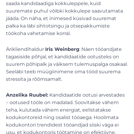
saada kandidaadiga kokkuleppele, kuid
suuremate puhul võibki kokkulepe saavutamata
jääda. On näha, et inimesed küsivad suuremat
palka ka läbi sihtotsingu ja otsepakkumiste
töökoha vahetamise korral.
Ärikliendihaldur
Iris Weinberg
: Näen tööandjate
tagasiside põhjal, et kandidaatide ootusteks on
suurem põhipalk ja väiksem tulemuspalga osakaal.
Seeläbi teeb müügiinimene oma tööd suurema
stressita ja rõõmsamalt.
Anzelika Ruubel:
Kandidaatide ootusi arvestades
– ootused tööle on madalad. Soovitakse vähem
teha, kulutada vähem energiat, eelistatakse
kodukontoreid ning osalist tööaega. Hoolimata
kodukontori trendidest tööandjad siiski väga ei
usu, et kodukontoris töötamine on efektiivne.