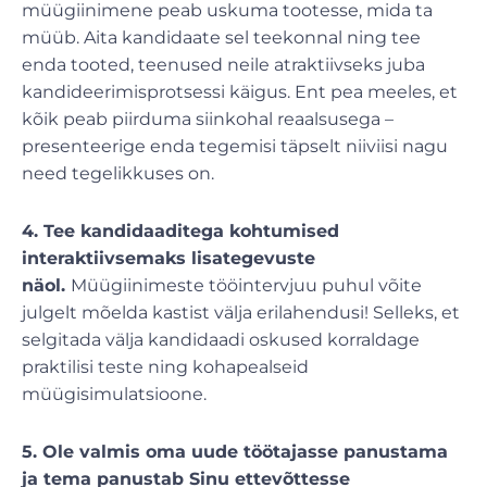
müügiinimene peab uskuma tootesse, mida ta
müüb. Aita kandidaate sel teekonnal ning tee
enda tooted, teenused neile atraktiivseks juba
kandideerimisprotsessi käigus. Ent pea meeles, et
kõik peab piirduma siinkohal reaalsusega –
presenteerige enda tegemisi täpselt niiviisi nagu
need tegelikkuses on.
4. Tee kandidaaditega kohtumised
interaktiivsemaks lisategevuste
näol.
Müügiinimeste tööintervjuu puhul võite
julgelt mõelda kastist välja erilahendusi! Selleks, et
selgitada välja kandidaadi oskused korraldage
praktilisi teste ning kohapealseid
müügisimulatsioone.
5. Ole valmis oma uude töötajasse panustama
ja tema panustab Sinu ettevõttesse