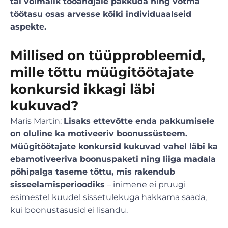
tal võimalik tööandjale pakkuda ning võtma
töötasu osas arvesse kõiki individuaalseid
aspekte.
Millised on tüüpprobleemid,
mille tõttu müügitöötajate
konkursid ikkagi läbi
kukuvad?
Maris Martin:
Lisaks ettevõtte enda pakkumisele
on oluline ka motiveeriv boonussüsteem.
Müügitöötajate konkursid kukuvad vahel läbi ka
ebamotiveeriva boonuspaketi ning liiga madala
põhipalga taseme tõttu, mis rakendub
sisseelamisperioodiks
– inimene ei pruugi
esimestel kuudel sissetulekuga hakkama saada,
kui boonustasusid ei lisandu.