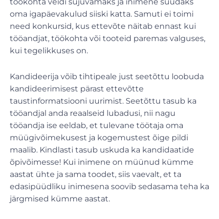
töökohta veidi sujuvamaks ja inimene suudaks
oma igapäevakulud siiski katta. Samuti ei toimi
need konkursid, kus ettevõte näitab ennast kui
tööandjat, töökohta või tooteid paremas valguses,
kui tegelikkuses on.
Kandideerija võib tihtipeale just seetõttu loobuda
kandideerimisest pärast ettevõtte
taustinformatsiooni uurimist. Seetõttu tasub ka
tööandjal anda reaalseid lubadusi, nii nagu
tööandja ise eeldab, et tulevane töötaja oma
müügivõimekusest ja kogemustest õige pildi
maalib. Kindlasti tasub uskuda ka kandidaatide
õpivõimesse! Kui inimene on müünud kümme
aastat ühte ja sama toodet, siis vaevalt, et ta
edasipüüdliku inimesena soovib sedasama teha ka
järgmised kümme aastat.