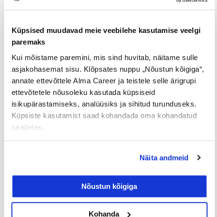
seega ettevõte peab esmalt ise väga hästi
müüma enda toodet või teenust kandidaatidele.
Küpsised muudavad meie veebilehe kasutamise veelgi
paremaks
Anzelika Ruubel: Tihtipeale inimesed lahkuvad
Kui mõistame paremini, mis sind huvitab, näitame sulle
ettevõtte konkurendi kõrgema pakutud
asjakohasemat sisu. Klõpsates nuppu „Nõustun kõigiga“,
palganumbri pärast. Hiljem avastatakse, et
annate ettevõttele Alma Career ja teistele selle ärigrupi
lahkumine oli siiski emotsioonide ajendil – ei
ettevõtetele nõusoleku kasutada küpsiseid
tutvutud piisavalt uue tööandja brändiga ja
isikupärastamiseks, analüüsiks ja sihitud turunduseks.
töökeerukusega või ei oodata nii suurt
Küpsiste kasutamist saad kohandada oma kohandatud
töökoormust.
seadetes.
Staažika ärikliendihaldurina julgen öelda, et
väga hea töötaja leidmiseks on kuulutuse
Näita andmeid
vormistamine väga oluline.
Võiks öelda, et see on
värbamisel esmatähtis ning säästab lõppude
Nõustun kõigiga
lõpuks ka aja- ning raharessurssi, tuleb võtta
piisavalt aega, et vormistada korrektne
Kohanda
töökuulutus, mis oleks vastavuses tööandja