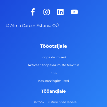
F
I
L
Y
a
n
i
o
c
s
n
u
© Alma Career Estonia OÜ
e
t
k
t
b
a
e
u
o
g
d
b
Tööotsijale
o
r
i
e
k
a
n
Tööpakkumised
-
m
Aktiveeri tööpakkumiste teavitus
f
KKK
Kasutustingimused
Tööandjale
Lisa töökuulutus CV.ee lehele