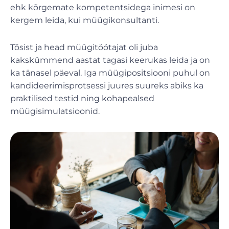
ehk kõrgemate kompetentsidega inimesi on
kergem leida, kui müügikonsultanti.
Tõsist ja head müügitöötajat oli juba
kakskümmend aastat tagasi keerukas leida ja on
ka tänasel päeval. Iga müügipositsiooni puhul on
kandideerimisprotsessi juures suureks abiks ka
praktilised testid ning kohapealsed
müügisimulatsioonid.