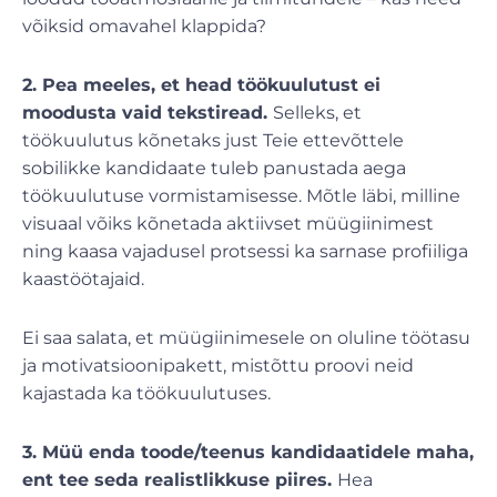
võiksid omavahel klappida?
2. Pea meeles, et head töökuulutust ei
moodusta vaid tekstiread.
Selleks, et
töökuulutus kõnetaks just Teie ettevõttele
sobilikke kandidaate tuleb panustada aega
töökuulutuse vormistamisesse. Mõtle läbi, milline
visuaal võiks kõnetada aktiivset müügiinimest
ning kaasa vajadusel protsessi ka sarnase profiiliga
kaastöötajaid.
Ei saa salata, et müügiinimesele on oluline töötasu
ja motivatsioonipakett, mistõttu proovi neid
kajastada ka töökuulutuses.
3. Müü enda toode/teenus kandidaatidele maha,
ent tee seda realistlikkuse piires.
Hea