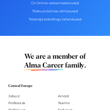
CV-Online värbamisteenused
Töökuulutamise võimalused
Tööandja brändingu lahendused
We are a member of
Alma Career
family.
Central Europe
Jobs.cz
Arnold
Profesia.sk
Teamio
Profesia.cz
Seduo.cz