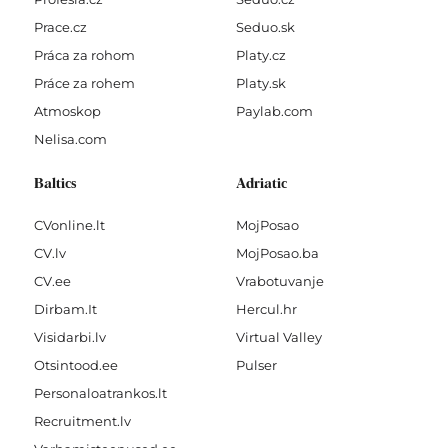
Prace.cz
Seduo.sk
Práca za rohom
Platy.cz
Práce za rohem
Platy.sk
Atmoskop
Paylab.com
Nelisa.com
Baltics
Adriatic
CVonline.lt
MojPosao
CV.lv
MojPosao.ba
CV.ee
Vrabotuvanje
Dirbam.It
Hercul.hr
Visidarbi.lv
Virtual Valley
Otsintood.ee
Pulser
Personaloatrankos.lt
Recruitment.lv