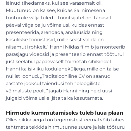
läinud tihedamaks, kui see varasemalt oli.
Muutunud on ka see, kuidas Sa inimesena
tööturule välja tuled – tööotsijatel on tänasel
päeval väga palju võimalusi, kuidas ennast
presenteerida, arendada, analüüsida ning
kasulikke tööriistasid, mille seast valida on
niisamuti rohkelt.“ Hanni Niidas filmib ja monteerib
parasjagu videosid ja presenteerib ennast tööturul
just seeläbi. Igapäevaselt toimetab sihikindel
Hanni ka isikliku koduleheküljega, mille on ta ise
nullist loonud. „Traditsiooniline CV on saanud
aastate jooksul täiendusi tehnoloogiliste
võimaluste poolt,“ jagab Hanni ning neid uusi
julgeid võimalusi ei jäta ta ka kasutamata.
Hirmude kummutamiseks tuleb luua plaan
Olles pikka aega töö tegemistest eemal võib tahes
tahtmata tekkida hirmutunne suure ja laia tööturu