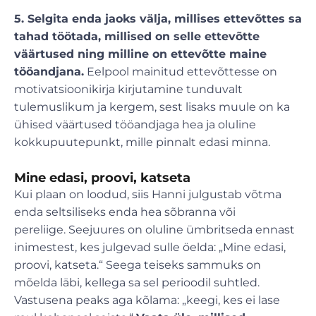
5. Selgita enda jaoks välja, millises ettevõttes sa
tahad töötada, millised on selle ettevõtte
väärtused ning milline on ettevõtte maine
tööandjana.
Eelpool mainitud ettevõttesse on
motivatsioonikirja kirjutamine tunduvalt
tulemuslikum ja kergem, sest lisaks muule on ka
ühised väärtused tööandjaga hea ja oluline
kokkupuutepunkt, mille pinnalt edasi minna.
Mine edasi, proovi, katseta
Kui plaan on loodud, siis Hanni julgustab võtma
enda seltsiliseks enda hea sõbranna või
pereliige. Seejuures on oluline ümbritseda ennast
inimestest, kes julgevad sulle öelda: „Mine edasi,
proovi, katseta.“ Seega teiseks sammuks on
mõelda läbi, kellega sa sel perioodil suhtled.
Vastusena peaks aga kõlama: „keegi, kes ei lase