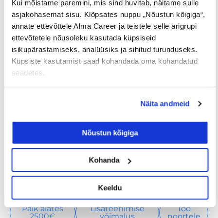
Kui mõistame paremini, mis sind huvitab, näitame sulle
olulisele – võta ettevõtte valikul arvesse, et
asjakohasemat sisu. Klõpsates nuppu „Nõustun kõigiga“,
ettevõte peab aktsepteerima seda, et sul on
annate ettevõttele Alma Career ja teistele selle ärigrupi
lapsed ja pakkuma vajadusel mõnevõrra
ettevõtetele nõusoleku kasutada küpsiseid
paindlikkust töös. „Lapsed ei ole tööle asumisel
isikupärastamiseks, analüüsiks ja sihitud turunduseks.
küll vabandus, ent tuleb leida sobiv võimalus,“
Küpsiste kasutamist saad kohandada oma kohandatud
kinnitab Hanni
.
seadetes.
Lõpetuseks, lapsed ei ole takistuseks ühelgi
karjäärivalikul ja eneserealiseerimisel. Küsimus
Näita andmeid
on vaid motivatsioonis, kokkulepetes ning
äratundmisrõõmus, et liigud meelepärases
Nõustun kõigiga
suunas.
Kohanda
Tööpakkumised
€ Avaliku
Kaugtöö ja
Keeldu
palgaga töö
kodukontor
Palk alates
Lisateenimise
Töö
2500€
võimalus
noortele