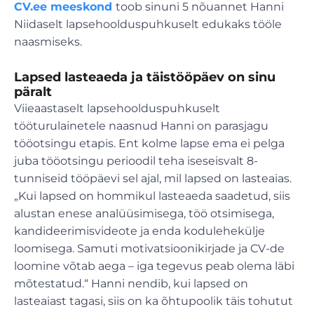
CV.ee meeskond
toob sinuni 5 nõuannet Hanni
Niidaselt lapsehoolduspuhkuselt edukaks tööle
naasmiseks.
Lapsed lasteaeda ja täistööpäev on sinu
päralt
Viieaastaselt lapsehoolduspuhkuselt
tööturulainetele naasnud Hanni on parasjagu
tööotsingu etapis. Ent kolme lapse ema ei pelga
juba tööotsingu perioodil teha iseseisvalt 8-
tunniseid tööpäevi sel ajal, mil lapsed on lasteaias.
„Kui lapsed on hommikul lasteaeda saadetud, siis
alustan enese analüüsimisega, töö otsimisega,
kandideerimisvideote ja enda kodulehekülje
loomisega. Samuti motivatsioonikirjade ja CV-de
loomine võtab aega – iga tegevus peab olema läbi
mõtestatud.“ Hanni nendib, kui lapsed on
lasteaiast tagasi, siis on ka õhtupoolik täis tohutut