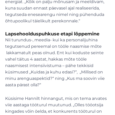
energiat. „Kõik on palju mõnusam ja meeldivam,
kuna suudan ennast päevasel ajal realiseerida,
tegutseda enesearengu nimel ning pühenduda
õhtupoolikul täielikult perekonnale.“
Lapsehoolduspuhkuse etapi lõppemine
Nii turundus-, meedia- kui ka personalijuhina
tegutsenud pereemal on tööle naasmise mõte
lakkamatult peas olnud. Ent kui koduste seinte
vahel täitus 4 aastat, hakkas mõte tööle
naasmisest intensiivistuma – pähe tekkisid
küsimused „Kuidas ja kuhu edasi?“, „Millised on
minu arenguaspektid?“ ning „Kus ma soovin viie
aasta pärast olla?“
Küsisime Hannilt hinnangut, mis on tema arvates
viie aastaga tööturul muutunud. „Olles tööotsija
kingades võin öelda, et konkurents tööturul on