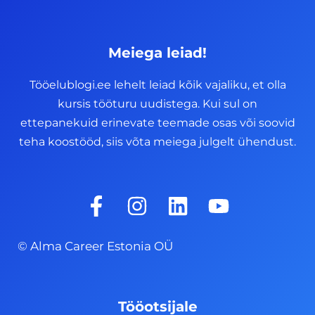
Meiega leiad!
Tööelublogi.ee lehelt leiad kõik vajaliku, et olla
kursis tööturu uudistega. Kui sul on
ettepanekuid erinevate teemade osas või soovid
teha koostööd, siis võta meiega julgelt ühendust.
F
I
L
Y
a
n
i
o
c
s
n
u
© Alma Career Estonia OÜ
e
t
k
t
b
a
e
u
o
g
d
b
Tööotsijale