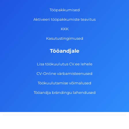
o
r
i
e
k
a
n
Tööpakkumised
-
m
Aktiveeri tööpakkumiste teavitus
f
KKK
Kasutustingimused
Tööandjale
Lisa töökuulutus CV.ee lehele
CV-Online värbamisteenused
Töökuulutamise võimalused
Tööandja brändingu lahendused