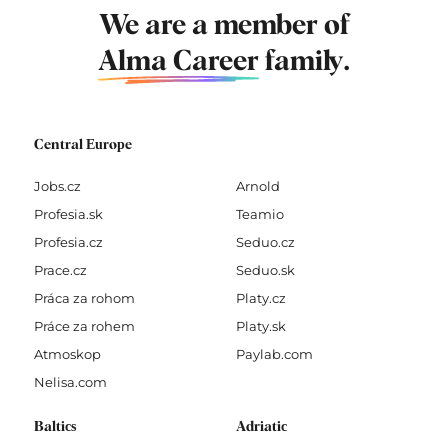
We are a member of
Alma Career
family.
Central Europe
Jobs.cz
Arnold
Profesia.sk
Teamio
Profesia.cz
Seduo.cz
Prace.cz
Seduo.sk
Práca za rohom
Platy.cz
Práce za rohem
Platy.sk
Atmoskop
Paylab.com
Nelisa.com
Baltics
Adriatic