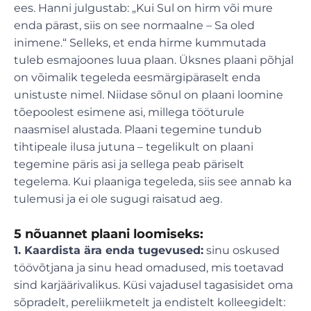
ees. Hanni julgustab: „Kui Sul on hirm või mure
enda pärast, siis on see normaalne – Sa oled
inimene.“ Selleks, et enda hirme kummutada
tuleb esmajoones luua plaan. Üksnes plaani põhjal
on võimalik tegeleda eesmärgipäraselt enda
unistuste nimel. Niidase sõnul on plaani loomine
tõepoolest esimene asi, millega tööturule
naasmisel alustada. Plaani tegemine tundub
tihtipeale ilusa jutuna – tegelikult on plaani
tegemine päris asi ja sellega peab päriselt
tegelema. Kui plaaniga tegeleda, siis see annab ka
tulemusi ja ei ole sugugi raisatud aeg.
5 nõuannet plaani loomiseks:
1. Kaardista ära enda tugevused:
sinu oskused
töövõtjana ja sinu head omadused, mis toetavad
sind karjäärivalikus. Küsi vajadusel tagasisidet oma
sõpradelt, pereliikmetelt ja endistelt kolleegidelt: