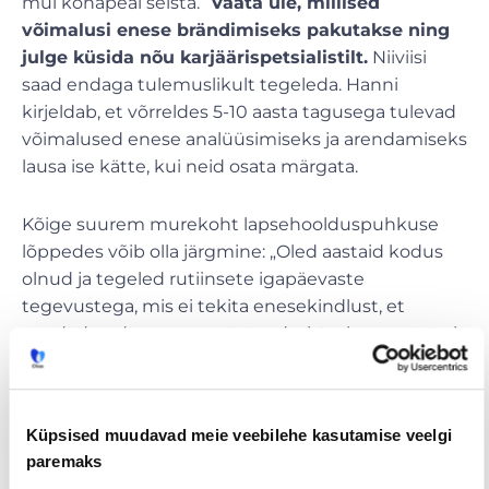
mul kohapeal seista.“
Vaata üle, millised
võimalusi enese brändimiseks pakutakse ning
julge küsida nõu karjäärispetsialistilt.
Niiviisi
saad endaga tulemuslikult tegeleda. Hanni
kirjeldab, et võrreldes 5-10 aasta tagusega tulevad
võimalused enese analüüsimiseks ja arendamiseks
lausa ise kätte, kui neid osata märgata.
Kõige suurem murekoht lapsehoolduspuhkuse
lõppedes võib olla järgmine: „Oled aastaid kodus
olnud ja tegeled rutiinsete igapäevaste
tegevustega, mis ei tekita enesekindlust, et
suudad enda varasemate teadmiste, kogemuste ja
oskuste teel teha midagi rohkemat kui senised
igapäevased rutiinsed tegevused,“ jagab Hanni.
Pea meeles, et sinu hirmu ei kummuta see, kui
Küpsised muudavad meie veebilehe kasutamise veelgi
jooksed igas suunas ning saadad meeleheitlikult
paremaks
CV-sid igasse ettevõttesse. Tähtis on keskenduda