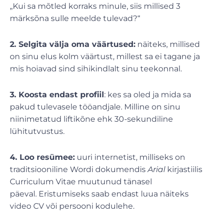
„Kui sa mõtled korraks minule, siis millised 3
märksõna sulle meelde tulevad?“
2. Selgita välja oma väärtused:
näiteks, millised
on sinu elus kolm väärtust, millest sa ei tagane ja
mis hoiavad sind sihikindlalt sinu teekonnal.
3. Koosta endast profiil
: kes sa oled ja mida sa
pakud tulevasele tööandjale. Milline on sinu
niinimetatud liftikõne ehk 30-sekundiline
lühitutvustus.
4. Loo resümee:
uuri internetist, milliseks on
traditsiooniline Wordi dokumendis
Arial
kirjastiilis
Curriculum Vitae muutunud tänasel
päeval. Eristumiseks saab endast luua näiteks
video CV või persooni kodulehe.