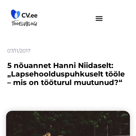
Skip
to
content
07/11/2017
5 nõuannet Hanni Niidaselt:
„Lapsehoolduspuhkuselt tööle
– mis on tööturul muutunud?“