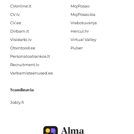
CVonline.lt
MojPosao
CV.lv
MojPosao.ba
CV.ee
Vrabotuvanje
Dirbam.It
Hercul.hr
Visidarbi.lv
Virtual Valley
Otsintood.ee
Pulser
Personaloatrankos.lt
Recruitment.lv
Varbamisteenused.ee
Scandinavia
Jobly.fi