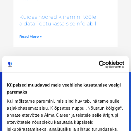
Kuidas noored kiiremini tööle
aidata Töötukassa siseinfo abil
Read More »
Küpsised muudavad meie veebilehe kasutamise veelgi
paremaks
Meiega leiad!
Kui mõistame paremini, mis sind huvitab, näitame sulle
asjakohasemat sisu. Klõpsates nuppu „Nõustun kõigiga“,
Tööelublogi.ee lehelt leiad kõik vajaliku, et olla
annate ettevõttele Alma Career ja teistele selle ärigrupi
kursis tööturu uudistega. Kui sul on
ettevõtetele nõusoleku kasutada küpsiseid
ettepanekuid erinevate teemade osas või soovid
isikupärastamiseks, analüüsiks ja sihitud turunduseks.