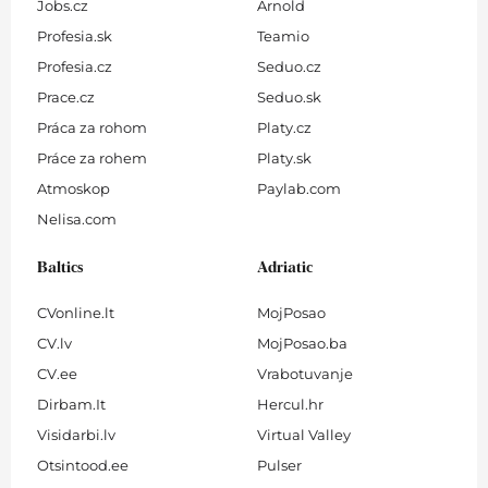
Jobs.cz
Arnold
Profesia.sk
Teamio
Profesia.cz
Seduo.cz
Prace.cz
Seduo.sk
Práca za rohom
Platy.cz
Práce za rohem
Platy.sk
Atmoskop
Paylab.com
Nelisa.com
Baltics
Adriatic
CVonline.lt
MojPosao
CV.lv
MojPosao.ba
CV.ee
Vrabotuvanje
Dirbam.It
Hercul.hr
Visidarbi.lv
Virtual Valley
Otsintood.ee
Pulser