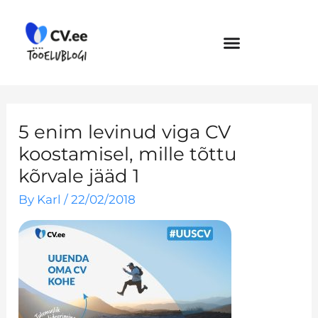
Skip
to
content
5 enim levinud viga CV
koostamisel, mille tõttu
kõrvale jääd 1
By
Karl
/
22/02/2018