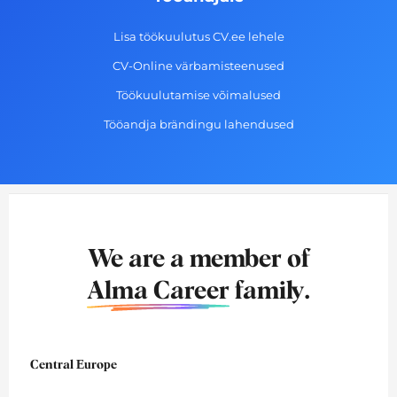
Lisa töökuulutus CV.ee lehele
CV-Online värbamisteenused
Töökuulutamise võimalused
Tööandja brändingu lahendused
We are a member of
Alma Career
family.
Central Europe