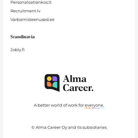
Personaloatrankos.lt
Recruitment.lv
Varbamisteenused.ee
Scandinavia
Jobly.fi
A better world of work for
everyone
.
© Alma Career Oy and its subsidiaries