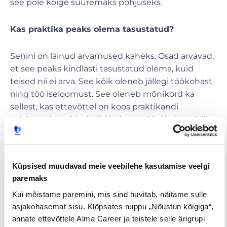
see pole kõige suuremaks põhjuseks.
Kas praktika peaks olema tasustatud?
Senini on läinud arvamused kaheks. Osad arvavad,
et see peaks kindlasti tasustatud olema, kuid
teised nii ei arva. See kõik oleneb jällegi töökohast
ning töö iseloomust. See oleneb mõnikord ka
sellest, kas ettevõttel on koos praktikandi
tulekuga ka teisi rahalisi kohustusi (näiteks vajalike
töörõivaste või varustuse ostmine).
Uuri ka lähemalt:
Küpsised muudavad meie veebilehe kasutamise veelgi
paremaks
Konkurss ”Parim praktikakoht”
Kui mõistame paremini, mis sind huvitab, näitame sulle
asjakohasemat sisu. Klõpsates nuppu „Nõustun kõigiga“,
PRAKTIK CUM LAUDE –
annate ettevõttele Alma Career ja teistele selle ärigrupi