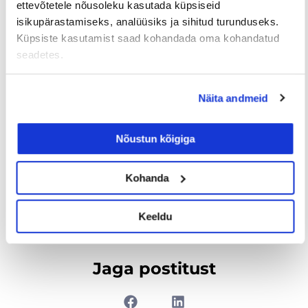
PARIMA PRAKTIKANDI
ettevõtetele nõusoleku kasutada küpsiseid
KONKURSS
isikupärastamiseks, analüüsiks ja sihitud turunduseks.
Küpsiste kasutamist saad kohandada oma kohandatud
Tuletame kõigile meelde, et ettevõtetele on CV.ee
seadetes.
lehel praktikakoha kuulutused tasuta ning
julgustama kõiki noori otsima oma prakitkakohta
Näita andmeid
just meie juurest.
Nõustun kõigiga
Tööpakkumised
€ Avaliku
Kaugtöö ja
palgaga töö
kodukontor
Kohanda
Palk alates
Lisateenimise
Töö
2500€
võimalus
noortele
Keeldu
Jaga postitust