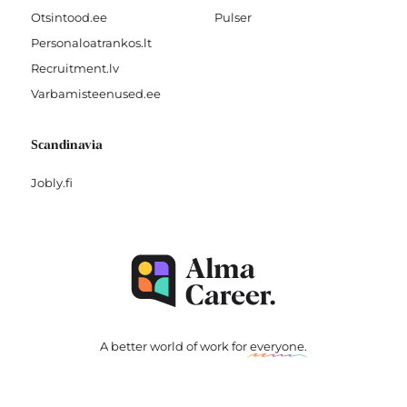
Otsintood.ee
Pulser
Personaloatrankos.lt
Recruitment.lv
Varbamisteenused.ee
Scandinavia
Jobly.fi
A better world of work for
everyone
.