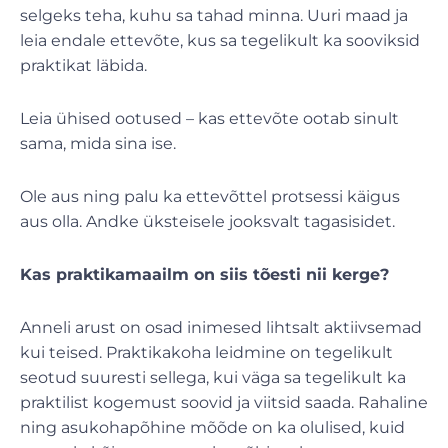
selgeks teha, kuhu sa tahad minna. Uuri maad ja
leia endale ettevõte, kus sa tegelikult ka sooviksid
praktikat läbida.
Leia ühised ootused – kas ettevõte ootab sinult
sama, mida sina ise.
Ole aus ning palu ka ettevõttel protsessi käigus
aus olla. Andke üksteisele jooksvalt tagasisidet.
Kas praktikamaailm on siis tõesti nii kerge?
Anneli arust on osad inimesed lihtsalt aktiivsemad
kui teised. Praktikakoha leidmine on tegelikult
seotud suuresti sellega, kui väga sa tegelikult ka
praktilist kogemust soovid ja viitsid saada. Rahaline
ning asukohapõhine mõõde on ka olulised, kuid