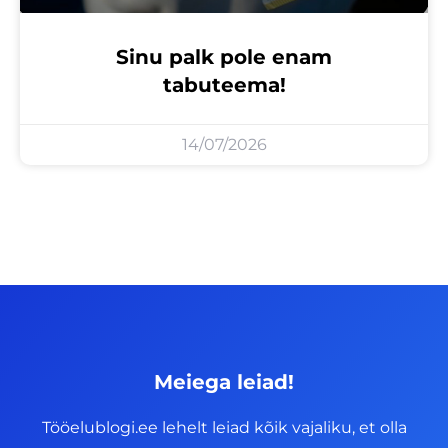
Sinu palk pole enam
tabuteema!
14/07/2026
Meiega leiad!
Tööelublogi.ee lehelt leiad kõik vajaliku, et olla