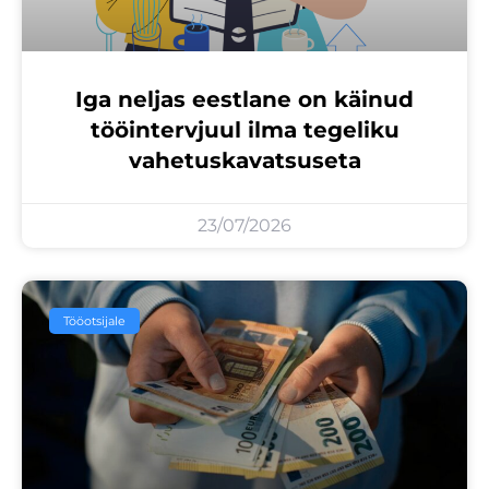
Iga neljas eestlane on käinud
tööintervjuul ilma tegeliku
vahetuskavatsuseta
23/07/2026
Tööotsijale