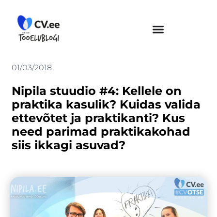
Skip
to
content
01/03/2018
Nipila stuudio #4: Kellele on
praktika kasulik? Kuidas valida
ettevõtet ja praktikanti? Kus
need parimad praktikakohad
siis ikkagi asuvad?