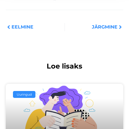
Prev
Nex
EELMINE
JÄRGMINE
Loe lisaks
Uuringud