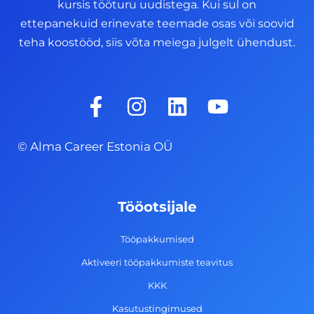
kursis tööturu uudistega. Kui sul on
ettepanekuid erinevate teemade osas või soovid
teha koostööd, siis võta meiega julgelt ühendust.
F
I
L
Y
a
n
i
o
c
s
n
u
© Alma Career Estonia OÜ
e
t
k
t
b
a
e
u
o
g
d
b
Tööotsijale
o
r
i
e
k
a
n
Tööpakkumised
-
m
Aktiveeri tööpakkumiste teavitus
f
KKK
Kasutustingimused