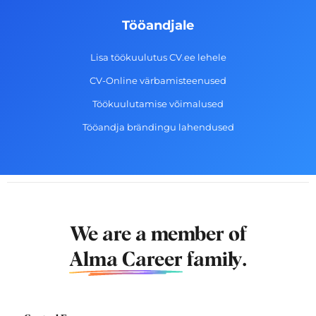
Tööandjale
Lisa töökuulutus CV.ee lehele
CV-Online värbamisteenused
Töökuulutamise võimalused
Tööandja brändingu lahendused
We are a member of
Alma Career
family.