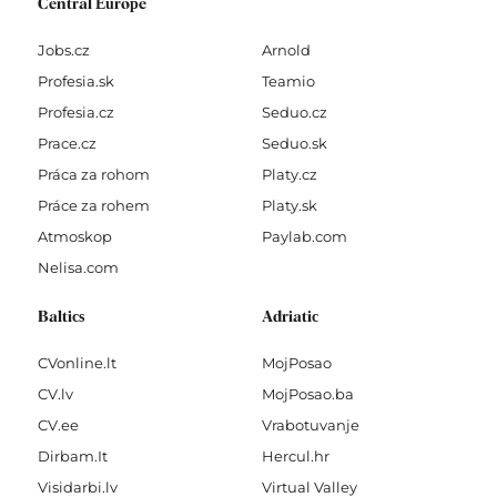
Central Europe
Jobs.cz
Arnold
Profesia.sk
Teamio
Profesia.cz
Seduo.cz
Prace.cz
Seduo.sk
Práca za rohom
Platy.cz
Práce za rohem
Platy.sk
Atmoskop
Paylab.com
Nelisa.com
Baltics
Adriatic
CVonline.lt
MojPosao
CV.lv
MojPosao.ba
CV.ee
Vrabotuvanje
Dirbam.It
Hercul.hr
Visidarbi.lv
Virtual Valley