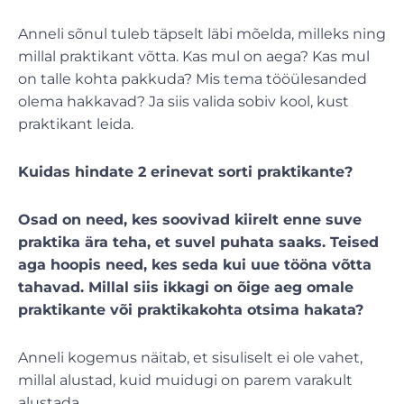
Anneli sõnul tuleb täpselt läbi mõelda, milleks ning
millal praktikant võtta. Kas mul on aega? Kas mul
on talle kohta pakkuda? Mis tema tööülesanded
olema hakkavad? Ja siis valida sobiv kool, kust
praktikant leida.
Kuidas hindate 2 erinevat sorti praktikante?
Osad on need, kes soovivad kiirelt enne suve
praktika ära teha, et suvel puhata saaks. Teised
aga hoopis need, kes seda kui uue tööna võtta
tahavad. Millal siis ikkagi on õige aeg omale
praktikante või praktikakohta otsima hakata?
Anneli kogemus näitab, et sisuliselt ei ole vahet,
millal alustad, kuid muidugi on parem varakult
alustada.