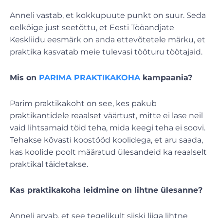
Anneli vastab, et kokkupuute punkt on suur. Seda
eelkõige just seetõttu, et Eesti Tööandjate
Keskliidu eesmärk on anda ettevõtetele märku, et
praktika kasvatab meie tulevasi tööturu töötajaid.
Mis on
PARIMA PRAKTIKAKOHA
kampaania?
Parim praktikakoht on see, kes pakub
praktikantidele reaalset väärtust, mitte ei lase neil
vaid lihtsamaid töid teha, mida keegi teha ei soovi.
Tehakse kõvasti koostööd koolidega, et aru saada,
kas koolide poolt määratud ülesandeid ka reaalselt
praktikal täidetakse.
Kas praktikakoha leidmine on lihtne ülesanne?
Anneli arvab, et see tegelikult siiski liiga lihtne