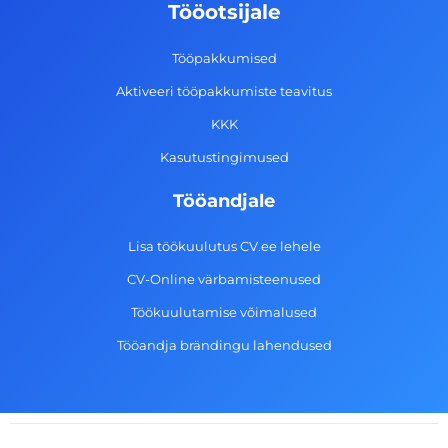
o
g
d
b
Tööotsijale
o
r
i
e
k
a
n
Tööpakkumised
-
m
Aktiveeri tööpakkumiste teavitus
f
KKK
Kasutustingimused
Tööandjale
Lisa töökuulutus CV.ee lehele
CV-Online värbamisteenused
Töökuulutamise võimalused
Tööandja brändingu lahendused