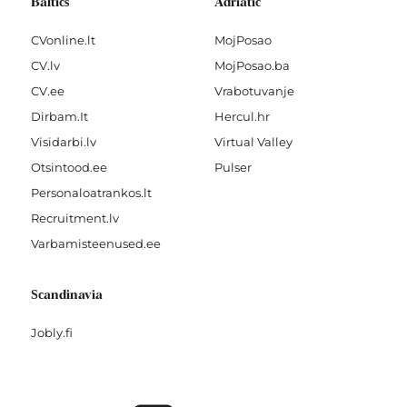
Baltics
Adriatic
CVonline.lt
MojPosao
CV.lv
MojPosao.ba
CV.ee
Vrabotuvanje
Dirbam.It
Hercul.hr
Visidarbi.lv
Virtual Valley
Otsintood.ee
Pulser
Personaloatrankos.lt
Recruitment.lv
Varbamisteenused.ee
Scandinavia
Jobly.fi