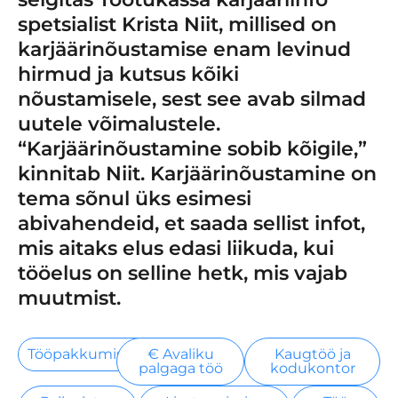
spetsialist Krista Niit, millised on
karjäärinõustamise enam levinud
hirmud ja kutsus kõiki
nõustamisele, sest see avab silmad
uutele võimalustele.
“Karjäärinõustamine sobib kõigile,”
kinnitab Niit. Karjäärinõustamine on
tema sõnul üks esimesi
abivahendeid, et saada sellist infot,
mis aitaks elus edasi liikuda, kui
tööelus on selline hetk, mis vajab
muutmist.
Tööpakkumised
€ Avaliku
Kaugtöö ja
palgaga töö
kodukontor