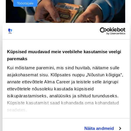
Tööotsijale
Küpsised muudavad meie veebilehe kasutamise veelgi
paremaks
Sinu palk pole enam
Kui mõistame paremini, mis sind huvitab, näitame sulle
tabuteema!
asjakohasemat sisu. Klõpsates nuppu „Nõustun kõigiga“,
annate ettevõttele Alma Career ja teistele selle ärigrupi
ettevõtetele nõusoleku kasutada küpsiseid
14/07/2026
isikupärastamiseks, analüüsiks ja sihitud turunduseks.
Küpsiste kasutamist saad kohandada oma kohandatud
seadetes.
Näita andmeid