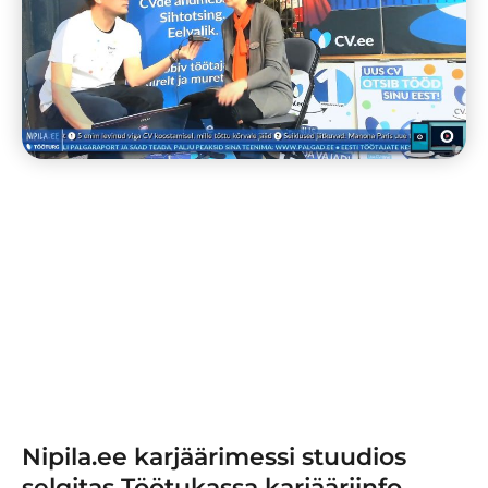
Nipila.ee karjäärimessi stuudios
selgitas Töötukassa karjääriinfo