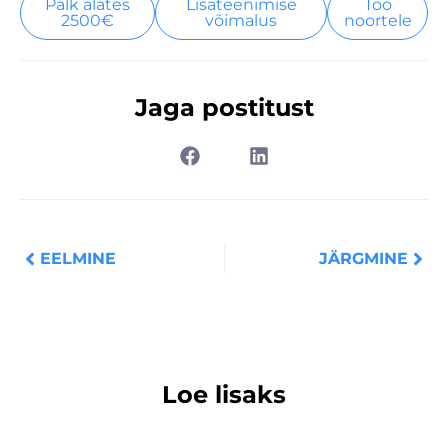
Palk alates
Lisateenimise
Töö
2500€
võimalus
noortele
Jaga postitust
Prev
Nex
EELMINE
JÄRGMINE
Loe lisaks