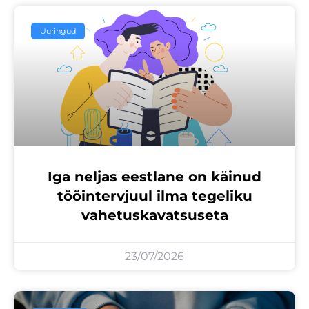
Uuringud
Iga neljas eestlane on käinud
tööintervjuul ilma tegeliku
vahetuskavatsuseta
23/07/2026