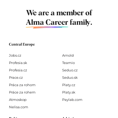
We are a member of
Alma Career
family.
Central Europe
Jobs.cz
Arnold
Profesia.sk
Teamio
Profesia.cz
Seduo.cz
Prace.cz
Seduo.sk
Práca za rohom
Platy.cz
Práce za rohem
Platy.sk
Atmoskop
Paylab.com
Nelisa.com