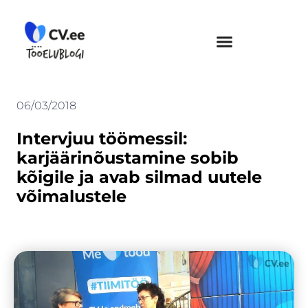
Skip
to
content
06/03/2018
Intervjuu töömessil:
karjäärinõustamine sobib
kõigile ja avab silmad uutele
võimalustele