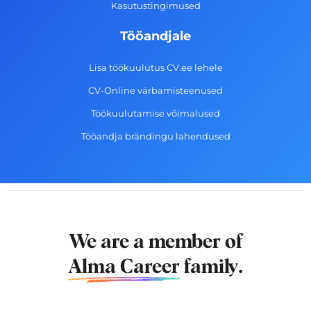
Kasutustingimused
Tööandjale
Lisa töökuulutus CV.ee lehele
CV-Online värbamisteenused
Töökuulutamise võimalused
Tööandja brändingu lahendused
We are a member of
Alma Career
family.