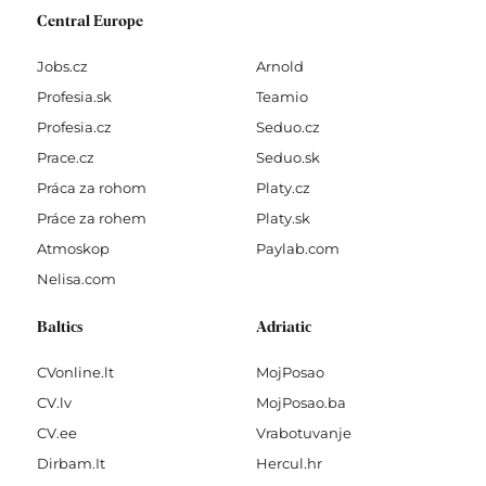
Central Europe
Jobs.cz
Arnold
Profesia.sk
Teamio
Profesia.cz
Seduo.cz
Prace.cz
Seduo.sk
Práca za rohom
Platy.cz
Práce za rohem
Platy.sk
Atmoskop
Paylab.com
Nelisa.com
Baltics
Adriatic
CVonline.lt
MojPosao
CV.lv
MojPosao.ba
CV.ee
Vrabotuvanje
Dirbam.It
Hercul.hr