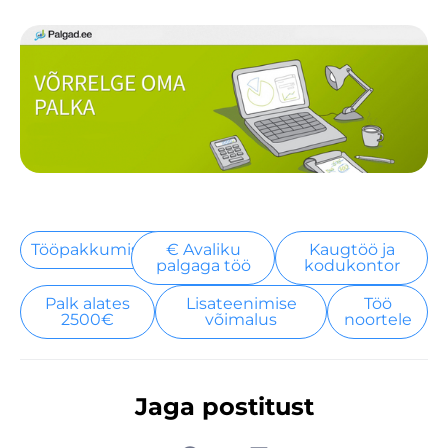
Tööpakkumised
€ Avaliku
Kaugtöö ja
palgaga töö
kodukontor
Palk alates
Lisateenimise
Töö
2500€
võimalus
noortele
Jaga postitust