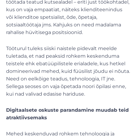
töötada teatud kutsealadel – eriti just töökohtadel,
kus on vaja empaatiat, näiteks klienditeenindus
või klienditoe spetsialist, õde, õpetaja,
sotsiaaltöötaja jms. Kahjuks on need madalama
rahalise hüvitisega positsioonid.
Tööturul tuleks siiski naistele pidevalt meelde
tuletada, et nad peaksid rohkem keskenduma
teistele ehk ebatüüpilistele erialadele, kus hetkel
domineerivad mehed, kuid füüsilist jõudu ei nõuta.
Need on eelkõige teadus, tehnoloogia, IT jne.
Sellega seoses on vaja õpetada noori õpilasi enne,
kui nad valivad edasise hariduse.
Digitaalsete oskuste parandamine muudab teid
atraktiivsemaks
Mehed keskenduvad rohkem tehnoloogia ja