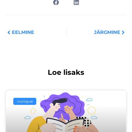
Prev
Nex
EELMINE
JÄRGMINE
Loe lisaks
Uuringud