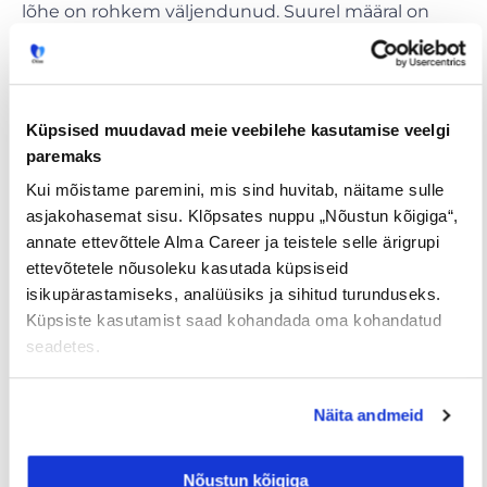
lõhe on rohkem väljendunud. Suurel määral on
selle põhjuseks paindlike töötundide pakkumine.
Osalise tööajaga pilet tööturule
Küpsised muudavad meie veebilehe kasutamise veelgi
Töötavate emade jaoks on sageli osaline tööaeg
paremaks
ainuke võimalus töötamiseks, kui nad soovivad
Kui mõistame paremini, mis sind huvitab, näitame sulle
töö- ja pereelu edukalt ühendada. Madalmaades
asjakohasemat sisu. Klõpsates nuppu „Nõustun kõigiga“,
töötab osalise tööajaga 74% kõigist töötavatest
annate ettevõttele Alma Career ja teistele selle ärigrupi
naistest, kuid
EL-i 28 keskmine
on umbes
ettevõtetele nõusoleku kasutada küpsiseid
kolmandik sellest. Saksamaa, Austria, Belgia ja
isikupärastamiseks, analüüsiks ja sihitud turunduseks.
Suurbritannia pakuvad suhteliselt häid tingimusi
Küpsiste kasutamist saad kohandada oma kohandatud
naistele, kus peaaegu pooled naised töötavad
seadetes.
osalise tööajaga. Teisest küljest on endist
idapoolsetel riikidel veel palju tööd teha, sest ainult
Näita andmeid
kümnendik naisi töötab osalise tööajaga. Paindlik
tööaeg aitab naistel jääda tööturule ja saavutada
rahaline sõltumatus. Siinkohal peame lisama, et
Nõustun kõigiga