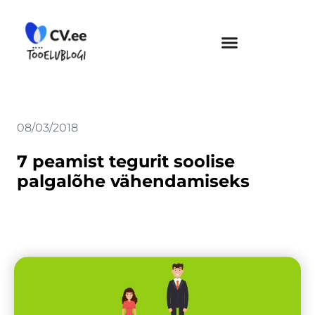
Skip
to
content
08/03/2018
7 peamist tegurit soolise
palgalõhe vähendamiseks