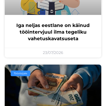
Iga neljas eestlane on käinud
tööintervjuul ilma tegeliku
vahetuskavatsuseta
23/07/2026
Tööotsijale