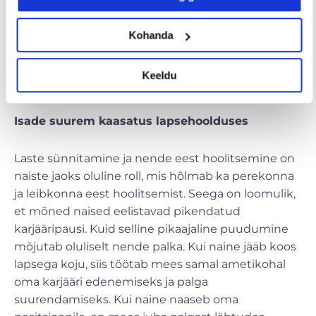
ainult vähesed naised suudavad saavutada
mõistliku karjääri ja palgaarengu, kui nad töötavad
Kohanda
ainult osalise tööajaga. Järk-järguline üleminek
täistööajaga töökohale parandab nende palga- ja
Keeldu
karjäärivõimalus.
Isade suurem kaasatus lapsehoolduses
Laste sünnitamine ja nende eest hoolitsemine on
naiste jaoks oluline roll, mis hõlmab ka perekonna
ja leibkonna eest hoolitsemist. Seega on loomulik,
et mõned naised eelistavad pikendatud
karjääripausi. Kuid selline pikaajaline puudumine
mõjutab oluliselt nende palka. Kui naine jääb koos
lapsega koju, siis töötab mees samal ametikohal
oma karjääri edenemiseks ja palga
suurendamiseks. Kui naine naaseb oma