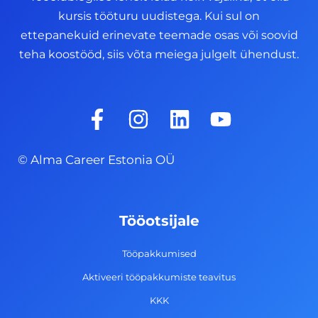
kursis tööturu uudistega. Kui sul on
ettepanekuid erinevate teemade osas või soovid
teha koostööd, siis võta meiega julgelt ühendust.
F
I
L
Y
a
n
i
o
c
s
n
u
© Alma Career Estonia OÜ
e
t
k
t
b
a
e
u
o
g
d
b
Tööotsijale
o
r
i
e
k
a
n
Tööpakkumised
-
m
Aktiveeri tööpakkumiste teavitus
f
KKK