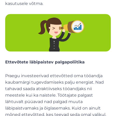
kasutusele võtma.
Ettevõtete läbipaistev palgapoliitika
Praegu investeerivad ettevõtted oma tööandja
kaubamärgi tugevdamiseks palju energiat. Nad
tahavad saada atraktiivseks tööandjaks nii
meestele kui ka naistele. Töötajate palgast
lähtuvalt püüavad nad palgad muuta
läbipaistvamaks ja õiglasemaks. Kuid on ainult
mõned ettevõtted, kes teevad seda omal valikul.