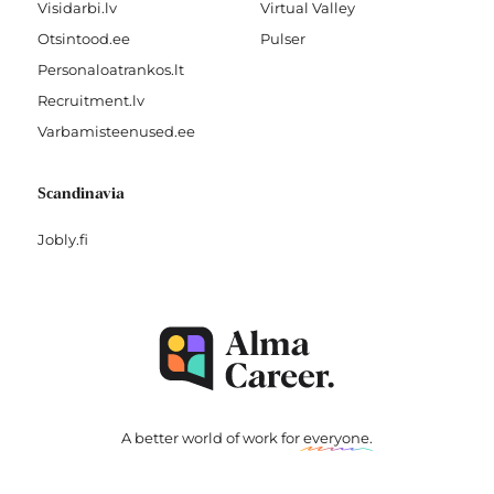
Visidarbi.lv
Virtual Valley
Otsintood.ee
Pulser
Personaloatrankos.lt
Recruitment.lv
Varbamisteenused.ee
Scandinavia
Jobly.fi
A better world of work for
everyone
.