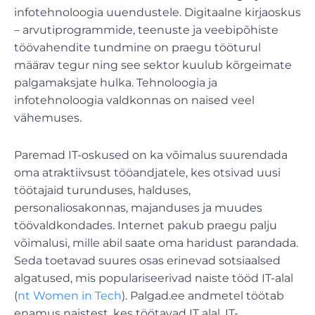
infotehnoloogia uuendustele. Digitaalne kirjaoskus
– arvutiprogrammide, teenuste ja veebipõhiste
töövahendite tundmine on praegu tööturul
määrav tegur ning see sektor kuulub kõrgeimate
palgamaksjate hulka. Tehnoloogia ja
infotehnoloogia valdkonnas on naised veel
vähemuses.
Paremad IT-oskused on ka võimalus suurendada
oma atraktiivsust tööandjatele, kes otsivad uusi
töötajaid turunduses, halduses,
personaliosakonnas, majanduses ja muudes
töövaldkondades. Internet pakub praegu palju
võimalusi, mille abil saate oma haridust parandada.
Seda toetavad suures osas erinevad sotsiaalsed
algatused, mis populariseerivad naiste tööd IT-alal
(
nt Women in Tech
). Palgad.ee andmetel töötab
enamus naistest, kes töötavad IT alal, IT-