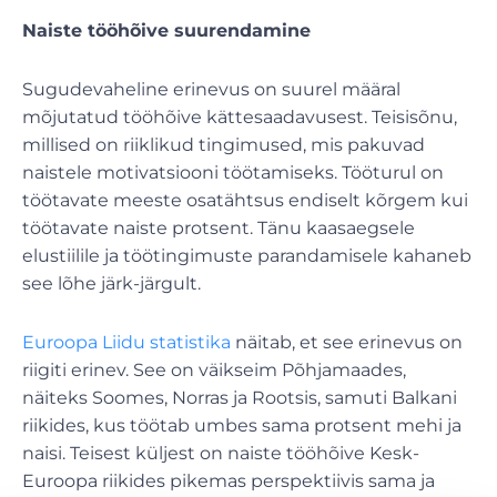
Naiste tööhõive suurendamine
Sugudevaheline erinevus on suurel määral
mõjutatud tööhõive kättesaadavusest. Teisisõnu,
millised on riiklikud tingimused, mis pakuvad
naistele motivatsiooni töötamiseks. Tööturul on
töötavate meeste osatähtsus endiselt kõrgem kui
töötavate naiste protsent. Tänu kaasaegsele
elustiilile ja töötingimuste parandamisele kahaneb
see lõhe järk-järgult.
Euroopa Liidu statistika
näitab, et see erinevus on
riigiti erinev. See on väikseim Põhjamaades,
näiteks Soomes, Norras ja Rootsis, samuti Balkani
riikides, kus töötab umbes sama protsent mehi ja
naisi. Teisest küljest on naiste tööhõive Kesk-
Euroopa riikides pikemas perspektiivis sama ja