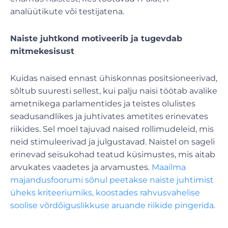
analüütikute või testijatena.
Naiste juhtkond motiveerib ja tugevdab
mitmekesisust
Kuidas naised ennast ühiskonnas positsioneerivad,
sõltub suuresti sellest, kui palju naisi töötab avalike
ametnikega parlamentides ja teistes olulistes
seadusandlikes ja juhtivates ametites erinevates
riikides. Sel moel tajuvad naised rollimudeleid, mis
neid stimuleerivad ja julgustavad. Naistel on sageli
erinevad seisukohad teatud küsimustes, mis aitab
arvukates vaadetes ja arvamustes.
Maailma
majandusfoorumi sõnul peetakse naiste juhtimist
üheks kriteeriumiks, koostades rahvusvahelise
soolise võrdõiguslikkuse aruande riikide pingerida.