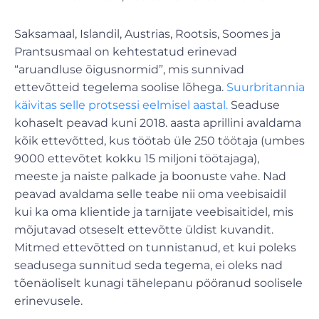
Saksamaal, Islandil, Austrias, Rootsis, Soomes ja
Prantsusmaal on kehtestatud erinevad
“aruandluse õigusnormid”, mis sunnivad
ettevõtteid tegelema soolise lõhega.
Suurbritannia
käivitas selle protsessi eelmisel aastal.
Seaduse
kohaselt peavad kuni 2018. aasta aprillini avaldama
kõik ettevõtted, kus töötab üle 250 töötaja (umbes
9000 ettevõtet kokku 15 miljoni töötajaga),
meeste ja naiste palkade ja boonuste vahe. Nad
peavad avaldama selle teabe nii oma veebisaidil
kui ka oma klientide ja tarnijate veebisaitidel, mis
mõjutavad otseselt ettevõtte üldist kuvandit.
Mitmed ettevõtted on tunnistanud, et kui poleks
seadusega sunnitud seda tegema, ei oleks nad
tõenäoliselt kunagi tähelepanu pööranud soolisele
erinevusele.