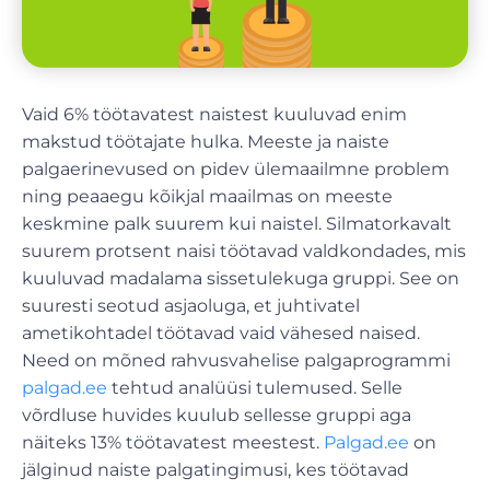
Vaid 6% töötavatest naistest kuuluvad enim
makstud töötajate hulka. Meeste ja naiste
palgaerinevused on pidev ülemaailmne problem
ning peaaegu kõikjal maailmas on meeste
keskmine palk suurem kui naistel. Silmatorkavalt
suurem protsent naisi töötavad valdkondades, mis
kuuluvad madalama sissetulekuga gruppi. See on
suuresti seotud asjaoluga, et juhtivatel
ametikohtadel töötavad vaid vähesed naised.
Need on mõned rahvusvahelise palgaprogrammi
palgad.ee
tehtud analüüsi tulemused. Selle
võrdluse huvides kuulub sellesse gruppi aga
näiteks 13% töötavatest meestest.
Palgad.ee
on
jälginud naiste palgatingimusi, kes töötavad