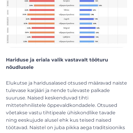
Hariduse ja eriala valik vastavalt tööturu
nõudlusele
Elukutse ja haridusalased otsused määravad naiste
tulevase karjääri ja nende tulevaste palkade
suuruse. Naised keskenduvad tihti
mittetehnilistele õppevaldkondadele. Otsused
võetakse vastu tihtipeale ühiskondlike tavade
ning eeskujude alusel ehk kus teised naised
töötavad. Naistel on juba pikka aega traditsiooniks