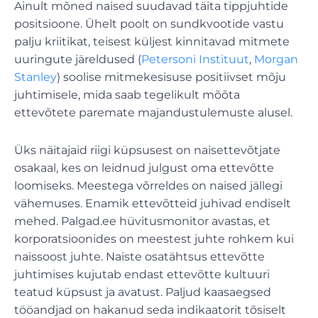
Ainult mõned naised suudavad täita tippjuhtide
positsioone. Ühelt poolt on sundkvootide vastu
palju kriitikat, teisest küljest kinnitavad mitmete
uuringute järeldused (
Petersoni Instituut
,
Morgan
Stanley
) soolise mitmekesisuse positiivset mõju
juhtimisele, mida saab tegelikult mõõta
ettevõtete paremate majandustulemuste alusel.
Üks näitajaid riigi küpsusest on naisettevõtjate
osakaal, kes on leidnud julgust oma ettevõtte
loomiseks. Meestega võrreldes on naised jällegi
vähemuses. Enamik ettevõtteid juhivad endiselt
mehed. Palgad.ee hüvitusmonitor avastas, et
korporatsioonides on meestest juhte rohkem kui
naissoost juhte. Naiste osatähtsus ettevõtte
juhtimises kujutab endast ettevõtte kultuuri
teatud küpsust ja avatust. Paljud kaasaegsed
tööandjad on hakanud seda indikaatorit tõsiselt