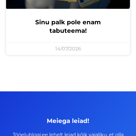
Sinu palk pole enam
tabuteema!
14/07/2026
Meiega leiad!
Tööelublogi.ee lehelt leiad kõik vajaliku, et olla