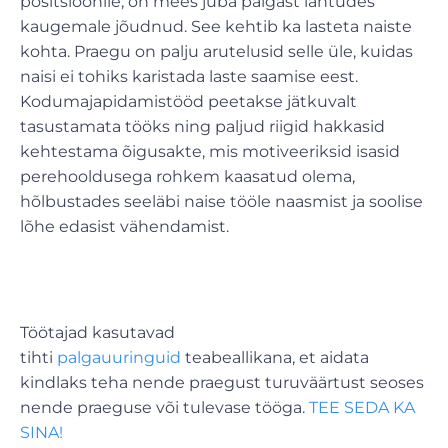
positsioonile, on mees juba palgast lähtudes
kaugemale jõudnud. See kehtib ka lasteta naiste
kohta. Praegu on palju arutelusid selle üle, kuidas
naisi ei tohiks karistada laste saamise eest.
Kodumajapidamistööd peetakse jätkuvalt
tasustamata tööks ning paljud riigid hakkasid
kehtestama õigusakte, mis motiveeriksid isasid
perehooldusega rohkem kaasatud olema,
hõlbustades seeläbi naise tööle naasmist ja soolise
lõhe edasist vähendamist.
Töötajad kasutavad
tihti
palgauuringuid
teabeallikana, et aidata
kindlaks teha nende praegust turuväärtust seoses
nende praeguse või tulevase tööga.
TEE SEDA KA
SINA!