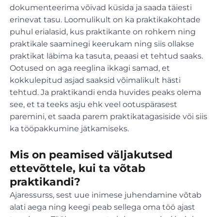
dokumenteerima võivad küsida ja saada täiesti
erinevat tasu. Loomulikult on ka praktikakohtade
puhul erialasid, kus praktikante on rohkem ning
praktikale saaminegi keerukam ning siis ollakse
praktikat läbima ka tasuta, peaasi et tehtud saaks.
Ootused on aga reeglina ikkagi samad, et
kokkulepitud asjad saaksid võimalikult hästi
tehtud. Ja praktikandi enda huvides peaks olema
see, et ta teeks asju ehk veel ootuspärasest
paremini, et saada parem praktikatagasiside või siis
ka tööpakkumine jätkamiseks.
Mis on peamised väljakutsed
ettevõttele, kui ta võtab
praktikandi?
Ajaressurss, sest uue inimese juhendamine võtab
alati aega ning keegi peab sellega oma töö ajast