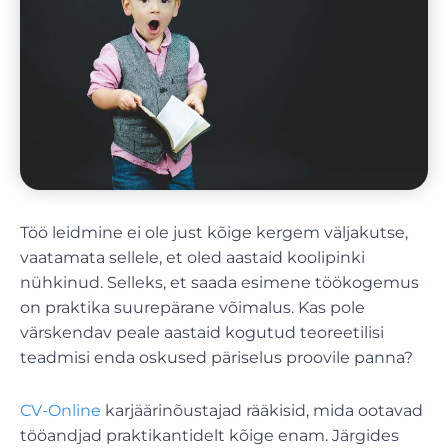
Töö leidmine ei ole just kõige kergem väljakutse,
vaatamata sellele, et oled aastaid koolipinki
nühkinud. Selleks, et saada esimene töökogemus
on praktika suurepärane võimalus. Kas pole
värskendav peale aastaid kogutud teoreetilisi
teadmisi enda oskused päriselus proovile panna?
CV-Online
karjäärinõustajad rääkisid, mida ootavad
tööandjad praktikantidelt kõige enam. Järgides