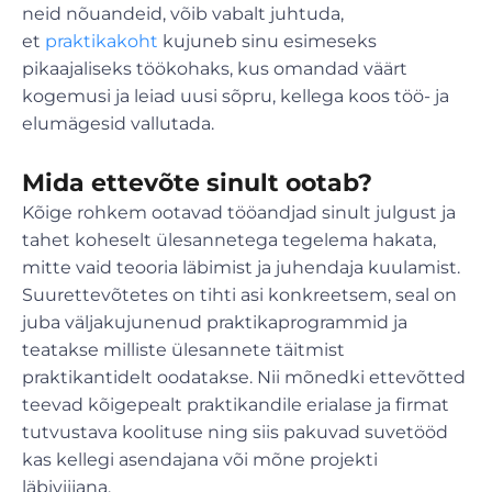
neid nõuandeid, võib vabalt juhtuda,
et
praktikakoht
kujuneb sinu esimeseks
pikaajaliseks töökohaks, kus omandad väärt
kogemusi ja leiad uusi sõpru, kellega koos töö- ja
elumägesid vallutada.
Mida ettevõte sinult ootab?
Kõige rohkem ootavad tööandjad sinult julgust ja
tahet koheselt ülesannetega tegelema hakata,
mitte vaid teooria läbimist ja juhendaja kuulamist.
Suurettevõtetes on tihti asi konkreetsem, seal on
juba väljakujunenud praktikaprogrammid ja
teatakse milliste ülesannete täitmist
praktikantidelt oodatakse. Nii mõnedki ettevõtted
teevad kõigepealt praktikandile erialase ja firmat
tutvustava koolituse ning siis pakuvad suvetööd
kas kellegi asendajana või mõne projekti
läbiviijana.