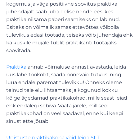
kogemus ja väga positiivne soovitus praktika
juhendajalt saab juba eelise nende ees, kes
praktika niisama paberi saamiseks on läbinud.
Esiteks on võimalik samas ettevõttes võibolla
tulevikus edasi töötada, teiseks võib juhendaja ehk
ka kuskile mujale tublit praktikanti töötajaks
soovitada.
Praktika
annab võimaluse ennast avastada, leida
uus lahe töökoht, saada põnevaid tutvusi ning
luua endale paremat tulevikku! Õnneks oleme
teinud teie elu lihtsamaks ja kogunud kokku
kõige ägedamad praktikakohad, mille seast leiad
ehk endalegi sobiva. Vaata järele, millised
praktikakohad on veel saadaval, enne kui keegi
sinust ette jõuab!
Unistuste praktikakoha võid leida SIIT.