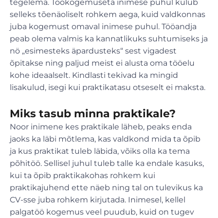
tegelema. Töökogemuseta inimese puhul kulub
selleks tõenäoliselt rohkem aega, kuid valdkonnas
juba kogemust omaval inimese puhul. Tööandja
peab olema valmis ka kannatlikuks suhtumiseks ja
nö „esimesteks äpardusteks“ sest vigadest
õpitakse ning paljud meist ei alusta oma tööelu
kohe ideaalselt. Kindlasti tekivad ka mingid
lisakulud, isegi kui praktikatasu otseselt ei maksta.
Miks tasub minna praktikale?
Noor inimene kes praktikale läheb, peaks enda
jaoks ka läbi mõtlema, kas valdkond mida ta õpib
ja kus praktikat tuleb läbida, võiks olla ka tema
põhitöö. Sellisel juhul tuleb talle ka endale kasuks,
kui ta õpib praktikakohas rohkem kui
praktikajuhend ette näeb ning tal on tulevikus ka
CV-sse juba rohkem kirjutada. Inimesel, kellel
palgatöö kogemus veel puudub, kuid on tugev