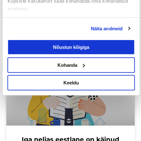
Küpsiste kasutamist saad kohandada oma kohandatud
seadetes.
Näita andmeid
Loe lisaks
Nõustun kõigiga
Kohanda
Uuringud
Keeldu
Iga neljas eestlane on käinud