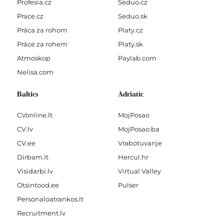
Profesia.cz
Seduo.cz
Prace.cz
Seduo.sk
Práca za rohom
Platy.cz
Práce za rohem
Platy.sk
Atmoskop
Paylab.com
Nelisa.com
Baltics
Adriatic
CVonline.lt
MojPosao
CV.lv
MojPosao.ba
CV.ee
Vrabotuvanje
Dirbam.It
Hercul.hr
Visidarbi.lv
Virtual Valley
Otsintood.ee
Pulser
Personaloatrankos.lt
Recruitment.lv