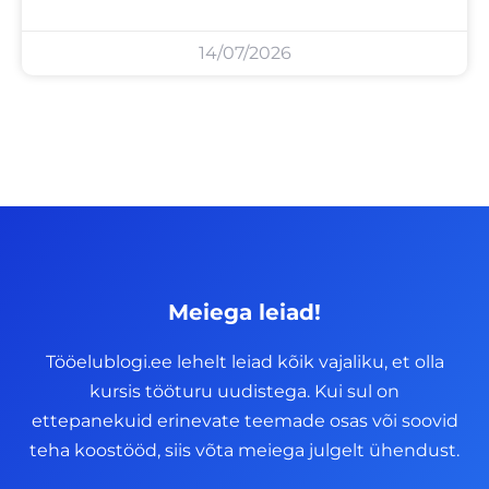
14/07/2026
Meiega leiad!
Tööelublogi.ee lehelt leiad kõik vajaliku, et olla
kursis tööturu uudistega. Kui sul on
ettepanekuid erinevate teemade osas või soovid
teha koostööd, siis võta meiega julgelt ühendust.