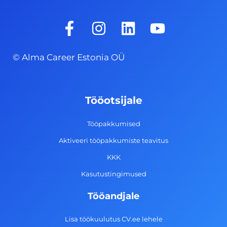
F
I
L
Y
a
n
i
o
c
s
n
u
© Alma Career Estonia OÜ
e
t
k
t
b
a
e
u
o
g
d
b
Tööotsijale
o
r
i
e
k
a
n
Tööpakkumised
-
m
Aktiveeri tööpakkumiste teavitus
f
KKK
Kasutustingimused
Tööandjale
Lisa töökuulutus CV.ee lehele