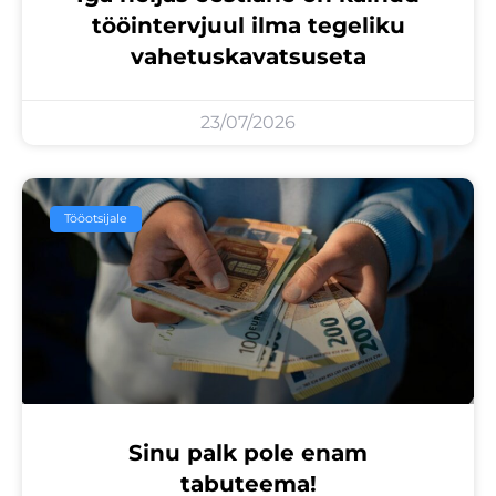
tööintervjuul ilma tegeliku
vahetuskavatsuseta
23/07/2026
Tööotsijale
Sinu palk pole enam
tabuteema!