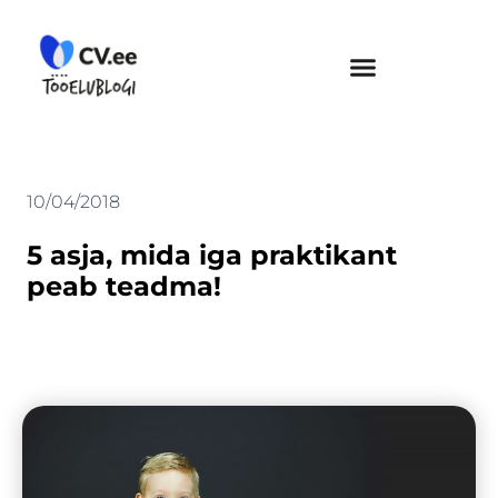
Skip
to
content
10/04/2018
5 asja, mida iga praktikant
peab teadma!