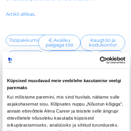
Artikli allikas
.
Tööpakkumised
€ Avaliku
Kaugtöö ja
palgaga töö
kodukontor
Palk alates
Lisateenimise
Töö
2500€
võimalus
noortele
Küpsised muudavad meie veebilehe kasutamise veelgi
Jaga postitust
paremaks
Kui mõistame paremini, mis sind huvitab, näitame sulle
asjakohasemat sisu. Klõpsates nuppu „Nõustun kõigiga“,
annate ettevõttele Alma Career ja teistele selle ärigrupi
Prev
Nex
ettevõtetele nõusoleku kasutada küpsiseid
isikupärastamiseks, analüüsiks ja sihitud turunduseks.
EELMINE
JÄRGMINE