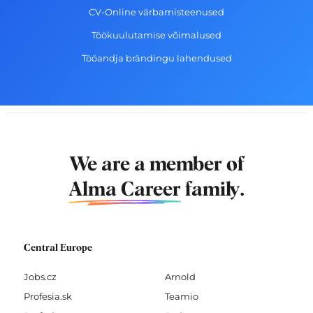
CV-Online värbamisteenused
Töökuulutamise võimalused
Tööandja brändingu lahendused
We are a member of
Alma Career
family.
Central Europe
Jobs.cz
Arnold
Profesia.sk
Teamio