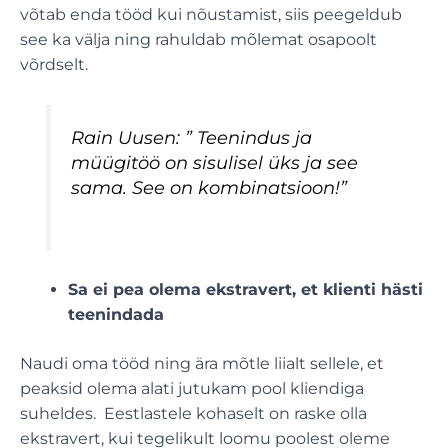
võtab enda tööd kui nõustamist, siis peegeldub
see ka välja ning rahuldab mõlemat osapoolt
võrdselt.
Rain Uusen: ” Teenindus ja
müügitöö on sisulisel üks ja see
sama. See on kombinatsioon!”
Sa ei pea olema ekstravert, et klienti hästi
teenindada
Naudi oma tööd ning ära mõtle liialt sellele, et
peaksid olema alati jutukam pool kliendiga
suheldes. Eestlastele kohaselt on raske olla
ekstravert, kui tegelikult loomu poolest oleme