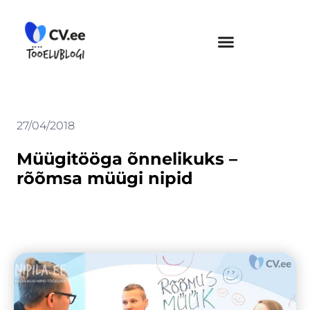
Skip
to
content
27/04/2018
Müügitööga õnnelikuks –
rõõmsa müügi nipid