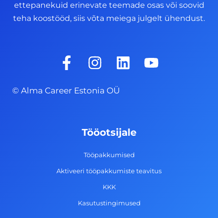
ettepanekuid erinevate teemade osas või soovid
teha koostööd, siis võta meiega julgelt ühendust.
F
I
L
Y
a
n
i
o
c
s
n
u
© Alma Career Estonia OÜ
e
t
k
t
b
a
e
u
o
g
d
b
Tööotsijale
o
r
i
e
k
a
n
Tööpakkumised
-
m
Aktiveeri tööpakkumiste teavitus
f
KKK
Kasutustingimused