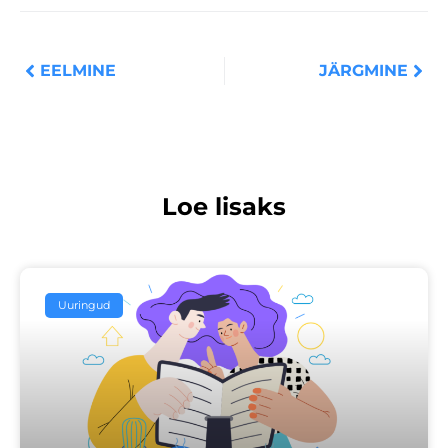
Prev
Nex
EELMINE
JÄRGMINE
Loe lisaks
Uuringud