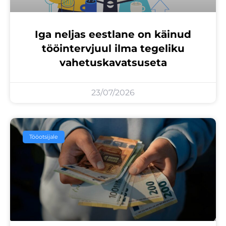
Iga neljas eestlane on käinud
tööintervjuul ilma tegeliku
vahetuskavatsuseta
23/07/2026
Tööotsijale