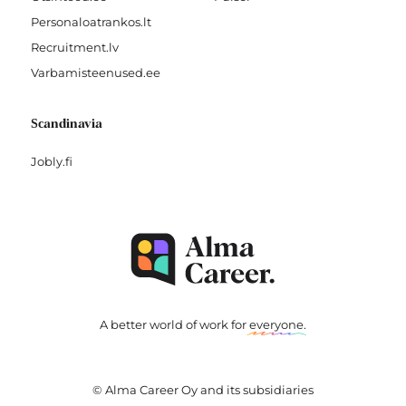
Personaloatrankos.lt
Recruitment.lv
Varbamisteenused.ee
Scandinavia
Jobly.fi
A better world of work for
everyone
.
© Alma Career Oy and its subsidiaries