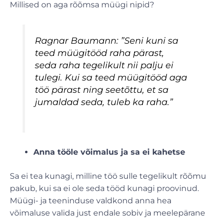
Millised on aga rõõmsa müügi nipid?
Ragnar Baumann: ”Seni kuni sa
teed müügitööd raha pärast,
seda raha tegelikult nii palju ei
tulegi. Kui sa teed müügitööd aga
töö pärast ning seetõttu, et sa
jumaldad seda, tuleb ka raha.”
Anna tööle võimalus ja sa ei kahetse
Sa ei tea kunagi, milline töö sulle tegelikult rõõmu
pakub, kui sa ei ole seda tööd kunagi proovinud.
Müügi- ja teeninduse valdkond anna hea
võimaluse valida just endale sobiv ja meelepärane