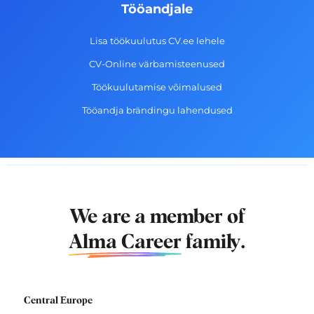
Tööandjale
Lisa töökuulutus CV.ee lehele
CV-Online värbamisteenused
Töökuulutamise võimalused
Tööandja brändingu lahendused
We are a member of
Alma Career
family.
Central Europe