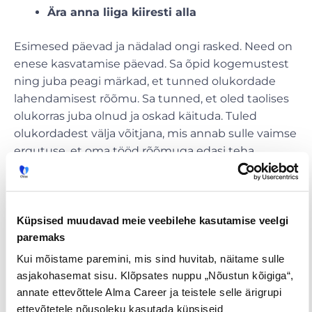
Ära anna liiga kiiresti alla
Esimesed päevad ja nädalad ongi rasked. Need on
enese kasvatamise päevad. Sa õpid kogemustest
ning juba peagi märkad, et tunned olukordade
lahendamisest rõõmu. Sa tunned, et oled taolises
olukorras juba olnud ja oskad käituda. Tuled
olukordadest välja võitjana, mis annab sulle vaimse
ergutuse, et oma tööd rõõmuga edasi teha.
Vali toode või teenus, millesse sa
ka ise usud. Raske on kliendile
Küpsised muudavad meie veebilehe kasutamise veelgi
anda nõu või müüa miskit,
paremaks
millesse sa tegelikult ei usu.
Kui mõistame paremini, mis sind huvitab, näitame sulle
asjakohasemat sisu. Klõpsates nuppu „Nõustun kõigiga“,
annate ettevõttele Alma Career ja teistele selle ärigrupi
ettevõtetele nõusoleku kasutada küpsiseid