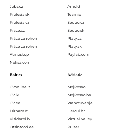
Jobs.cz
Arnold
Profesia.sk
Teamio
Profesia.cz
Seduo.cz
Prace.cz
Seduo.sk
Práca za rohom
Platy.cz
Práce za rohem
Platy.sk
Atmoskop
Paylab.com
Nelisa.com
Baltics
Adriatic
CVonline.lt
MojPosao
CV.lv
MojPosao.ba
CV.ee
Vrabotuvanje
Dirbam.It
Hercul.hr
Visidarbi.lv
Virtual Valley
Otsintood.ee
Pulser