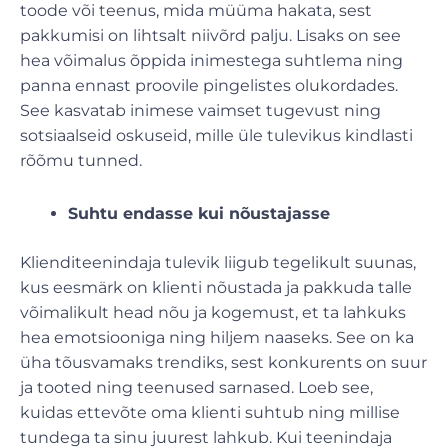
toode või teenus, mida müüma hakata, sest
pakkumisi on lihtsalt niivõrd palju. Lisaks on see
hea võimalus õppida inimestega suhtlema ning
panna ennast proovile pingelistes olukordades.
See kasvatab inimese vaimset tugevust ning
sotsiaalseid oskuseid, mille üle tulevikus kindlasti
rõõmu tunned.
Suhtu endasse kui nõustajasse
Klienditeenindaja tulevik liigub tegelikult suunas,
kus eesmärk on klienti nõustada ja pakkuda talle
võimalikult head nõu ja kogemust, et ta lahkuks
hea emotsiooniga ning hiljem naaseks. See on ka
üha tõusvamaks trendiks, sest konkurents on suur
ja tooted ning teenused sarnased. Loeb see,
kuidas ettevõte oma klienti suhtub ning millise
tundega ta sinu juurest lahkub. Kui teenindaja