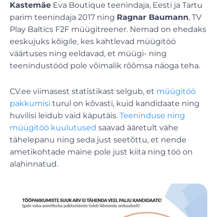
Kastemäe
Eva Boutique teenindaja, Eesti ja Tartu
parim teenindaja 2017 ning
Ragnar Baumann
, TV
Play Baltics F2F müügitreener. Nemad on ehedaks
eeskujuks kõigile, kes kahtlevad müügitöö
väärtuses ning eeldavad, et müügi- ning
teenindustööd pole võimalik rõõmsa näoga teha.
CV.ee viimasest statistikast selgub, et
müügitöö
pakkumisi
turul on kõvasti, kuid kandidaate ning
huvilisi leidub vaid käputäis.
Teeninduse ning
müügitöö kuulutused
saavad ääretult vähe
tähelepanu ning seda just seetõttu, et nende
ametikohtade maine pole just kiita ning töö on
alahinnatud.