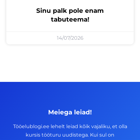
Sinu palk pole enam
tabuteema!
14/07/2026
Meiega leiad!
Tööelublogi.ee lehelt leiad kõik vajaliku, et olla
kursis tööturu uudistega. Kui sul on