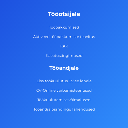
b
a
e
u
o
g
d
b
Tööotsijale
o
r
i
e
k
a
n
Tööpakkumised
-
m
Aktiveeri tööpakkumiste teavitus
f
KKK
Kasutustingimused
Tööandjale
Lisa töökuulutus CV.ee lehele
CV-Online värbamisteenused
Töökuulutamise võimalused
Tööandja brändingu lahendused