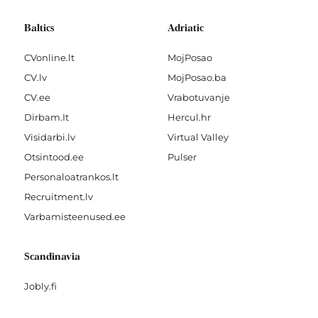
Baltics
Adriatic
CVonline.lt
MojPosao
CV.lv
MojPosao.ba
CV.ee
Vrabotuvanje
Dirbam.It
Hercul.hr
Visidarbi.lv
Virtual Valley
Otsintood.ee
Pulser
Personaloatrankos.lt
Recruitment.lv
Varbamisteenused.ee
Scandinavia
Jobly.fi