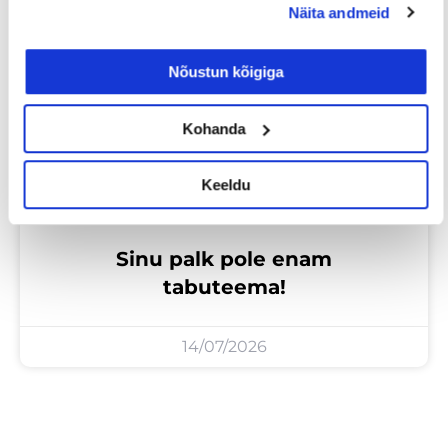
Näita andmeid
Tööotsijale
Nõustun kõigiga
Kohanda
Keeldu
Sinu palk pole enam
tabuteema!
14/07/2026