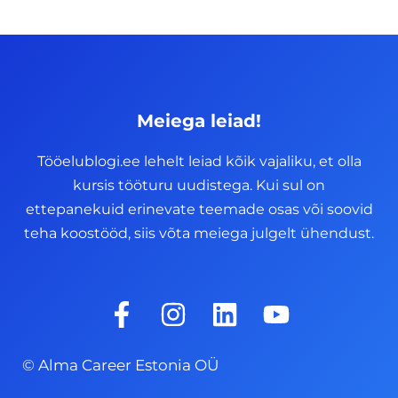
Meiega leiad!
Tööelublogi.ee lehelt leiad kõik vajaliku, et olla
kursis tööturu uudistega. Kui sul on
ettepanekuid erinevate teemade osas või soovid
teha koostööd, siis võta meiega julgelt ühendust.
F
I
L
Y
a
n
i
o
c
s
n
u
© Alma Career Estonia OÜ
e
t
k
t