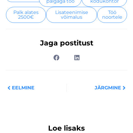
palgaga töö
kodukontor
Palk alates
Lisateenimise
Töö
2500€
võimalus
noortele
Jaga postitust
Prev
Nex
EELMINE
JÄRGMINE
Loe lisaks