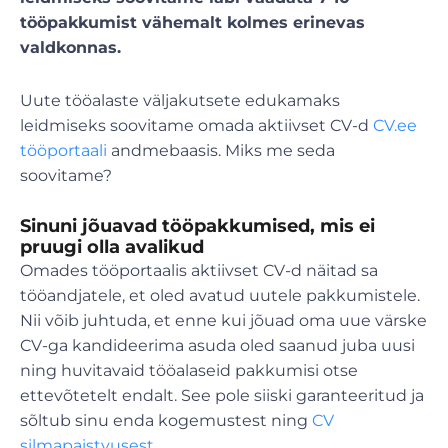
tööpakkumist vähemalt kolmes erinevas
valdkonnas.
Uute tööalaste väljakutsete edukamaks
leidmiseks soovitame omada aktiivset CV-d
CV.ee
tööportaali
andmebaasis. Miks me seda
soovitame?
Sinuni jõuavad tööpakkumised, mis ei
pruugi olla avalikud
Omades tööportaalis aktiivset CV-d näitad sa
tööandjatele, et oled avatud uutele pakkumistele.
Nii võib juhtuda, et enne kui jõuad oma uue värske
CV-ga kandideerima asuda oled saanud juba uusi
ning huvitavaid tööalaseid pakkumisi otse
ettevõtetelt endalt. See pole siiski garanteeritud ja
sõltub sinu enda kogemustest ning
CV
silmapaistvusest
.