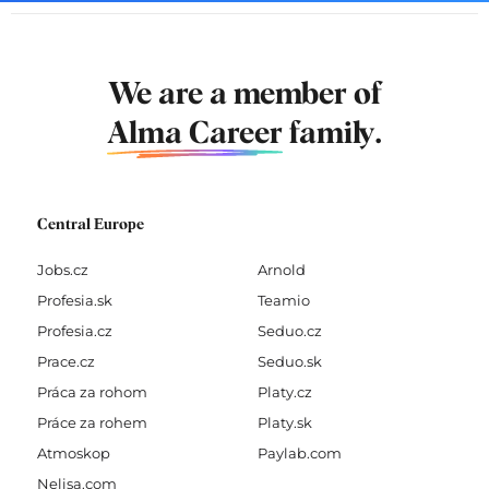
We are a member of
Alma Career
family.
Central Europe
Jobs.cz
Arnold
Profesia.sk
Teamio
Profesia.cz
Seduo.cz
Prace.cz
Seduo.sk
Práca za rohom
Platy.cz
Práce za rohem
Platy.sk
Atmoskop
Paylab.com
Nelisa.com