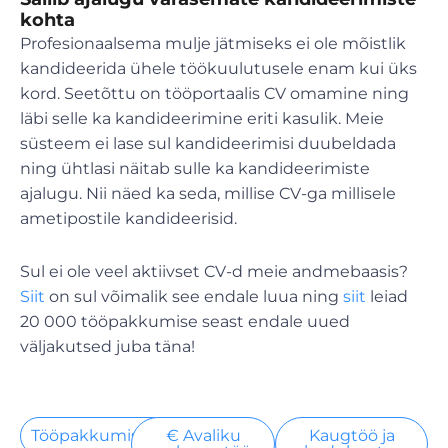
kohta
Profesionaalsema mulje jätmiseks ei ole mõistlik
kandideerida ühele töökuulutusele enam kui üks
kord. Seetõttu on tööportaalis CV omamine ning
läbi selle ka kandideerimine eriti kasulik. Meie
süsteem ei lase sul kandideerimisi duubeldada
ning ühtlasi näitab sulle ka kandideerimiste
ajalugu. Nii näed ka seda, millise CV-ga millisele
ametipostile kandideerisid.
Sul ei ole veel aktiivset CV-d meie andmebaasis?
Siit
on sul võimalik see endale luua ning
siit
leiad
20 000 tööpakkumise seast endale uued
väljakutsed juba täna!
Tööpakkumised
€ Avaliku
Kaugtöö ja