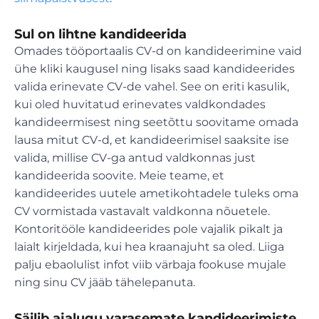
Sul on lihtne kandideerida
Omades tööportaalis CV-d on kandideerimine vaid
ühe kliki kaugusel ning lisaks saad kandideerides
valida erinevate CV-de vahel. See on eriti kasulik,
kui oled huvitatud erinevates valdkondades
kandideermisest ning seetõttu soovitame omada
lausa mitut CV-d, et kandideerimisel saaksite ise
valida, millise CV-ga antud valdkonnas just
kandideerida soovite. Meie teame, et
kandideerides uutele ametikohtadele tuleks oma
CV vormistada vastavalt valdkonna nõuetele.
Kontoritööle kandideerides pole vajalik pikalt ja
laialt kirjeldada, kui hea kraanajuht sa oled. Liiga
palju ebaolulist infot viib värbaja fookuse mujale
ning sinu CV jääb tähelepanuta.
Säilib ajalugu varasemate kandideerimiste