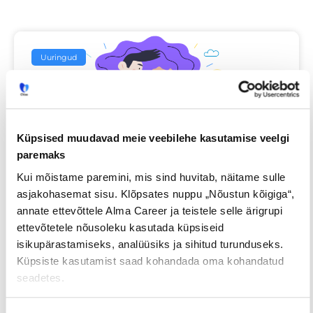
Uuringud
Küpsised muudavad meie veebilehe kasutamise veelgi
paremaks
Kui mõistame paremini, mis sind huvitab, näitame sulle
asjakohasemat sisu. Klõpsates nuppu „Nõustun kõigiga“,
Iga neljas eestlane on käinud
annate ettevõttele Alma Career ja teistele selle ärigrupi
tööintervjuul ilma tegeliku
ettevõtetele nõusoleku kasutada küpsiseid
vahetuskavatsuseta
isikupärastamiseks, analüüsiks ja sihitud turunduseks.
Küpsiste kasutamist saad kohandada oma kohandatud
seadetes.
23/07/2026