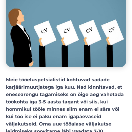
Meie tööeluspetsialistid kohtuvad sadade
karjäärimuutjatega iga kuu. Nad kinnitavad, et
enesearengu tagamiseks on õige aeg vahetada
töökohta iga 3-5 aasta tagant või siis, kui
hommikul tööle minnes silm enam ei sära või
kui töö ise ei paku enam igapäevaseid
väljakutseid. Oma uue tööalase väljakutse
leidmiseks soovitame läbi vaadata 7-10