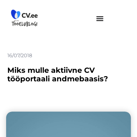
Skip
to
content
16/07/2018
Miks mulle aktiivne CV
tööportaali andmebaasis?