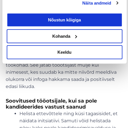
asuda koolitama ning ettevõtte poolt esitatav
Näita andmeid
lisainfo ei pruugi kandidaadi käitumist mõjutada.
Ideaalis annab ettevõtte poolt esitatud põhjalikum
Nõustun kõigiga
tagasiside kandidaadile kätte info, mis paneks
eitava vastuse saanud kandidaadi suuremalt
Kohanda
unistama ja suuremalt tegutsema.
Seega tasub
ettevõtet ka eitava tagasiside puhul tänada
ja
anda märku valmisolekust tulevikus taas kohtuda,
Keeldu
kui samal ettevõttel vabanevad uued
töökohad. See jätab tööotsijast mulje kui
inimesest, kes suudab ka mitte niivõrd meeldiva
olukorra või infoga hakkama saada ja positiivselt
edasi liikuda.
Soovitused tööotsijale, kui sa pole
kandideerides vastust saanud
Helista ettevõttele ning küsi tagasisidet, et
näidata initsiatiivi. Samuti võid helistada
päev-kaks peale kandideerimisavalduse ja