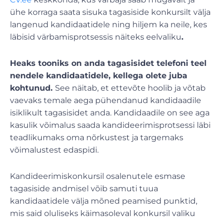
ühe korraga saata sisuka tagasiside konkursilt välja
langenud kandidaatidele ning hiljem ka neile, kes
läbisid värbamisprotsessis näiteks eelvaliku
.
Heaks tooniks on anda tagasisidet telefoni teel
nendele kandidaatidele, kellega olete juba
kohtunud.
See näitab, et ettevõte hoolib ja võtab
vaevaks temale aega pühendanud kandidaadile
isiklikult tagasisidet anda. Kandidaadile on see aga
kasulik võimalus saada kandideerimisprotsessi läbi
teadlikumaks oma nõrkustest ja targemaks
võimalustest edaspidi.
Kandideerimiskonkursil osalenutele esmase
tagasiside andmisel võib samuti tuua
kandidaatidele välja mõned peamised punktid,
mis said oluliseks käimasoleval konkursil valiku