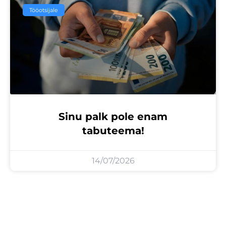
Tööotsijale
Sinu palk pole enam
tabuteema!
14/07/2026