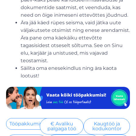
dokumentide saatmist, et veenduda, kas
need on õige inimeseni ettevõttes jõudnud.
Ära jää käed rüpes seisma, vaid jätka uute
väljakutsete otsimist ning enese arendamist.
Ära pane oma käekäiku ettevõtte
tagasisidest otseselt sõltuma. See on Sinu
elu, karjäär ja unistused, mis vajavad
teostamist.
Säilita oma enesekindlus ning ära kaota
lootust!
Tööpakkumised
€ Avaliku
Kaugtöö ja
palgaga töö
kodukontor