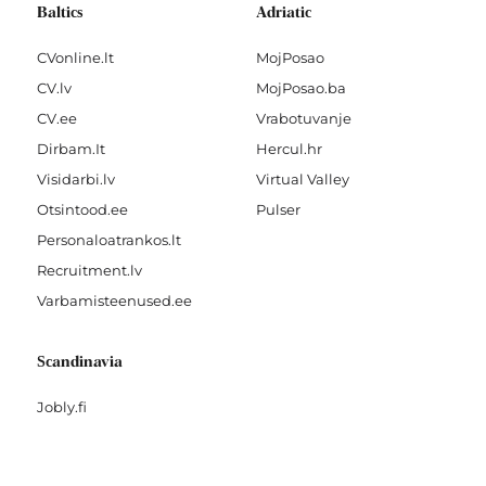
Baltics
Adriatic
CVonline.lt
MojPosao
CV.lv
MojPosao.ba
CV.ee
Vrabotuvanje
Dirbam.It
Hercul.hr
Visidarbi.lv
Virtual Valley
Otsintood.ee
Pulser
Personaloatrankos.lt
Recruitment.lv
Varbamisteenused.ee
Scandinavia
Jobly.fi