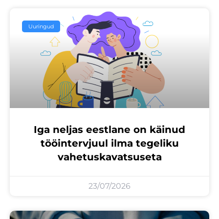
Uuringud
Iga neljas eestlane on käinud
tööintervjuul ilma tegeliku
vahetuskavatsuseta
23/07/2026