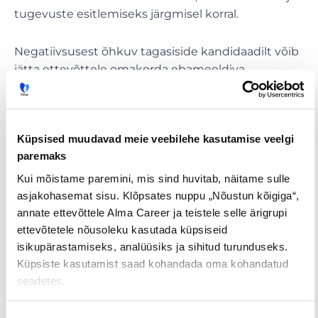
tugevuste esitlemiseks järgmisel korral.
Negatiivsusest õhkuv tagasiside kandidaadilt võib
jätta ettevõttele omakorda ebameeldiva
kogemuse, mistõttu uue konkursi avanemisel ja
valiku tegemisel võib ettevõte enda
värbamistegevuses ettevaatlikuks muutuda. Püüa
Küpsised muudavad meie veebilehe kasutamise veelgi
vältida negatiivset alatooni vestluses või vastuses,
paremaks
kui oled saanud eitava vastuse. Enne, kui
kandidaat küsib pärast eitava vastuse saamist
Kui mõistame paremini, mis sind huvitab, näitame sulle
lisainfot ja põhjust, miks ta ei osutunud ettevõtte
asjakohasemat sisu. Klõpsates nuppu „Nõustun kõigiga“,
poolt valituks,
tuleks kandidaadil endal eelnevalt
annate ettevõttele Alma Career ja teistele selle ärigrupi
analüüsida, kas ja mida ettevõtte vastus tema
ettevõtetele nõusoleku kasutada küpsiseid
jaoks muudab või tähendab.
isikupärastamiseks, analüüsiks ja sihitud turunduseks.
Küpsiste kasutamist saad kohandada oma kohandatud
seadetes.
Näiteks, kui kandidaadil on teadmine, et ta on
mõnel alal või mõnes keeles nõrgem, tasub end