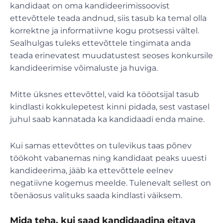
kandidaat on oma kandideerimissoovist
ettevõttele teada andnud, siis tasub ka temal olla
korrektne ja informatiivne kogu protsessi vältel.
Sealhulgas tuleks ettevõttele tingimata anda
teada erinevatest muudatustest seoses konkursile
kandideerimise võimaluste ja huviga.
Mitte üksnes ettevõttel, vaid ka tööotsijal tasub
kindlasti kokkulepetest kinni pidada, sest vastasel
juhul saab kannatada ka kandidaadi enda maine.
Kui samas ettevõttes on tulevikus taas põnev
töökoht vabanemas ning kandidaat peaks uuesti
kandideerima, jääb ka ettevõttele eelnev
negatiivne kogemus meelde. Tulenevalt sellest on
tõenäosus valituks saada kindlasti väiksem.
Mida teha, kui saad kandidaadina eitava