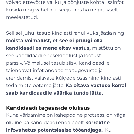
võivad ettevõtte valiku ja põhjuste kohta lisainfot
küsida ning vahel olla seejuures ka negatiivselt
meelestatud.
Sellisel juhul tasub kindlasti rahulikuks jääda ning
mõista võimalust, et see ei pruugi olla
kandidaadi esimene eitav vastus,
mistõttu on
see kandidaadi enesekindlust ja lootust
pärssiv. Võimalusel tasub siiski kandidaadile
täiendavat infot anda tema tugevuste ja
arendamist vajavate külgede osas ning kindlasti
teda mitte ootama jätta.
Ka eitava vastuse korral
saab kandidaadile väärika tunde jätta.
Kandidaadi tagasiside olulisus
Kuna värbamine on kahepoolne protsess, on väga
oluline ka kandidaadi enda poolt
korrektne
infovahetus potentsiaalse tööandjaga.
Kui