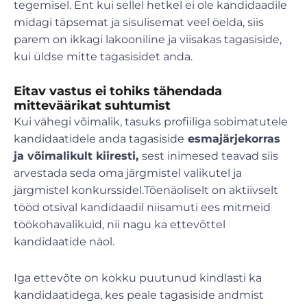
tegemisel. Ent kui sellel hetkel ei ole kandidaadile
midagi täpsemat ja sisulisemat veel öelda, siis
parem on ikkagi lakooniline ja viisakas tagasiside,
kui üldse mitte tagasisidet anda.
Eitav vastus ei tohiks tähendada
mitteväärikat suhtumist
Kui vähegi võimalik, tasuks profiiliga sobimatutele
kandidaatidele anda tagasiside
esmajärjekorras
ja võimalikult kiiresti,
sest inimesed teavad siis
arvestada seda oma järgmistel valikutel ja
järgmistel konkurssidel.Tõenäoliselt on aktiivselt
tööd otsival kandidaadil niisamuti ees mitmeid
töökohavalikuid, nii nagu ka ettevõttel
kandidaatide näol.
Iga ettevõte on kokku puutunud kindlasti ka
kandidaatidega, kes peale tagasiside andmist