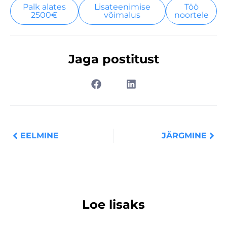
Palk alates
Lisateenimise
Töö
2500€
võimalus
noortele
Jaga postitust
Prev
Nex
EELMINE
JÄRGMINE
Loe lisaks