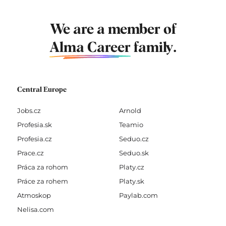
We are a member of
Alma Career
family.
Central Europe
Jobs.cz
Arnold
Profesia.sk
Teamio
Profesia.cz
Seduo.cz
Prace.cz
Seduo.sk
Práca za rohom
Platy.cz
Práce za rohem
Platy.sk
Atmoskop
Paylab.com
Nelisa.com