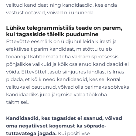
valitud kandidaat ning kandidaadid, kes enda
vastust ootavad, võivad nii ununeda.
Lühike telegrammistiilis teade on parem,
kui tagasiside täielik puudumine
Ettevõtte eesmärk on üldjuhul leida kiiresti ja
efektiivselt parim kandidaat, mistõttu tuleb
tööandjal kahtlemata teha värbamisprotsessis
põhjalikke valikuid ja kõik osalenud kandidaadid ei
võida. Ettevõttel tasub siinjuures kindlasti silmas
pidada, et kõik need kandidaadid, kes sel korral
valituks ei osutunud, võivad olla parimaks sobivaks
kandidaadiks juba järgmise vaba töökoha
täitmisel
.
Kandidaadid, kes tagasidet ei saanud, võivad
oma negatiivset kogemust ka sõprade-
tuttavatega jagada.
Kui positiivse