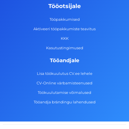
o
g
d
b
Tööotsijale
o
r
i
e
k
a
n
Tööpakkumised
-
m
Aktiveeri tööpakkumiste teavitus
f
KKK
Kasutustingimused
Tööandjale
Lisa töökuulutus CV.ee lehele
CV-Online värbamisteenused
Töökuulutamise võimalused
Tööandja brändingu lahendused