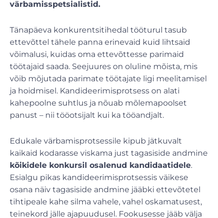
värbamisspetsialistid.
Tänapäeva konkurentsitihedal tööturul tasub
ettevõttel tähele panna erinevaid kuid lihtsaid
võimalusi, kuidas oma ettevõttesse parimaid
töötajaid saada. Seejuures on oluline mõista, mis
võib mõjutada parimate töötajate ligi meelitamisel
ja hoidmisel. Kandideerimisprotsess on alati
kahepoolne suhtlus ja nõuab mõlemapoolset
panust – nii tööotsijalt kui ka tööandjalt.
Edukale värbamisprotsessile kipub jätkuvalt
kaikaid kodarasse viskama just tagasiside andmine
kõikidele konkursil osalenud kandidaatidele
.
Esialgu pikas kandideerimisprotsessis väikese
osana näiv tagasiside andmine jääbki ettevõtetel
tihtipeale kahe silma vahele, vahel oskamatusest,
teinekord jälle ajapuudusel. Fookusesse jääb välja