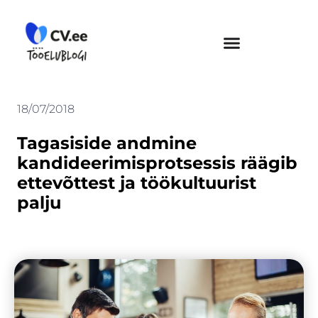
Skip
to
content
18/07/2018
Tagasiside andmine
kandideerimisprotsessis räägib
ettevõttest ja töökultuurist
palju