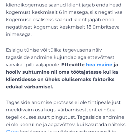
kliendikogemuse saanud klient jagab enda head
kogemust keskmiselt 6 inimesega, siis negatiivse
kogemuse osaliseks saanud klient jagab enda
negatiivset kogemust keskmiselt 18 ümbritseva
inimesega.
Esialgu tühise või tülika tegevusena näiv
tagasiside andmine kujundab aga ettevõttest
värvikat pilti väljapoole.
Ettevõtte
hea maine
ja
hooliv suhtumine nii oma töötajatesse kui ka
klientidesse on üheks olulisemaks faktoriks
edukal värbamisel.
Tagasiside andmise protsess ei ole tihtipeale just
meeldivaim osa kogu värbamisest, ent ei nõua
tegelikkuses suurt pingutust. Tagasiside andmine
ei ole keeruline ja aegavõttev, kui kasutada näiteks
CV.ee
keskkonda, kus värbaja saab mugavalt ja