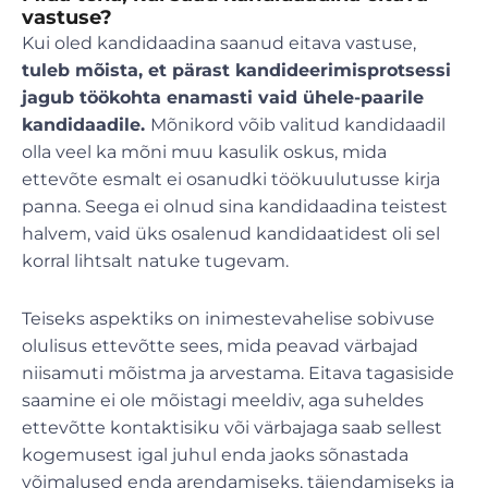
vastuse?
Kui oled kandidaadina saanud eitava vastuse,
tuleb mõista, et pärast kandideerimisprotsessi
jagub töökohta enamasti vaid ühele-paarile
kandidaadile.
Mõnikord võib valitud kandidaadil
olla veel ka mõni muu kasulik oskus, mida
ettevõte esmalt ei osanudki töökuulutusse kirja
panna. Seega ei olnud sina kandidaadina teistest
halvem, vaid üks osalenud kandidaatidest oli sel
korral lihtsalt natuke tugevam.
Teiseks aspektiks on inimestevahelise sobivuse
olulisus ettevõtte sees, mida peavad värbajad
niisamuti mõistma ja arvestama. Eitava tagasiside
saamine ei ole mõistagi meeldiv, aga suheldes
ettevõtte kontaktisiku või värbajaga saab sellest
kogemusest igal juhul enda jaoks sõnastada
võimalused enda arendamiseks, täiendamiseks ja