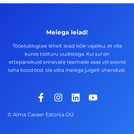
Meiega leiad!
Tööelublogi.ee lehelt leiad kõik vajaliku, et olla
kursis tööturu uudistega. Kui sul on
ettepanekuid erinevate teemade osas või soovid
teha koostööd, siis võta meiega julgelt ühendust.
F
I
L
Y
a
n
i
o
c
s
n
u
© Alma Career Estonia OÜ
e
t
k
t
b
a
e
u