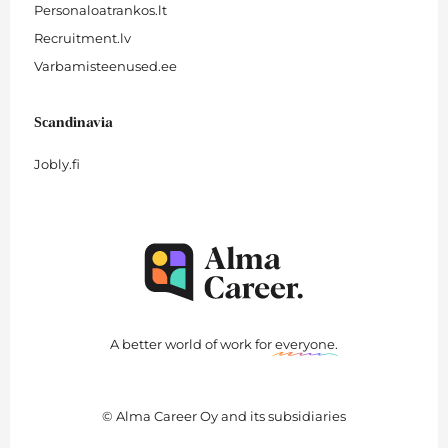
Personaloatrankos.lt
Recruitment.lv
Varbamisteenused.ee
Scandinavia
Jobly.fi
A better world of work for
everyone
.
© Alma Career Oy and its subsidiaries