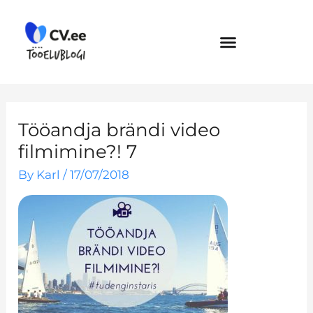
Skip
to
content
Tööandja brändi video
filmimine?! 7
By
Karl
/
17/07/2018