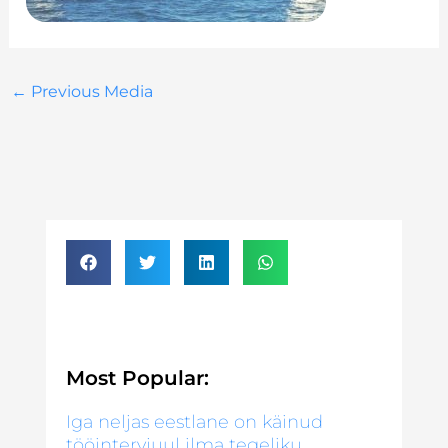
←
Previous Media
Most Popular:
Iga neljas eestlane on käinud
tööintervjuul ilma tegeliku