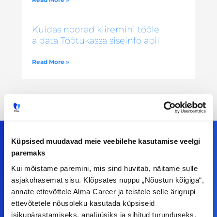
Kuidas noored kiiremini tööle
aidata Töötukassa siseinfo abil
Read More »
Küpsised muudavad meie veebilehe kasutamise veelgi
paremaks
Meiega leiad!
Kui mõistame paremini, mis sind huvitab, näitame sulle
asjakohasemat sisu. Klõpsates nuppu „Nõustun kõigiga“,
Tööelublogi.ee lehelt leiad kõik vajaliku, et olla
annate ettevõttele Alma Career ja teistele selle ärigrupi
kursis tööturu uudistega. Kui sul on
ettevõtetele nõusoleku kasutada küpsiseid
isikupärastamiseks, analüüsiks ja sihitud turunduseks.
ettepanekuid erinevate teemade osas või soovid