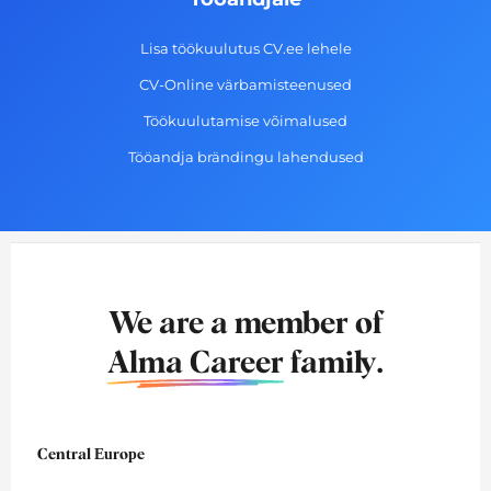
Lisa töökuulutus CV.ee lehele
CV-Online värbamisteenused
Töökuulutamise võimalused
Tööandja brändingu lahendused
We are a member of
Alma Career
family.
Central Europe