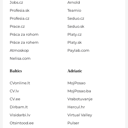
Jobs.cz
Arnold
Profesia.sk
Teamio
Profesia.cz
Seduo.cz
Prace.cz
Seduo.sk
Práca za rohom
Platy.cz
Práce za rohem
Platy.sk
Atmoskop
Paylab.com
Nelisa.com
Baltics
Adriatic
CVonline.lt
MojPosao
CV.lv
MojPosao.ba
CV.ee
Vrabotuvanje
Dirbam.It
Hercul.hr
Visidarbi.lv
Virtual Valley
Otsintood.ee
Pulser