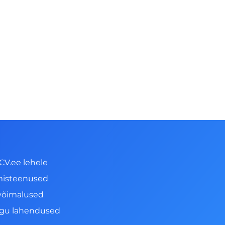
CV.ee lehele
misteenused
võimalused
ngu lahendused