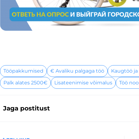
Tööpakkumised
€ Avaliku palgaga töö
Kaugtöö ja
Palk alates 2500€
Lisateenimise võimalus
Töö noo
Jaga postitust
Prev