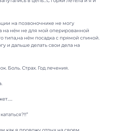
запутались в цепь…С горки летела и я и
ации на позвоночнике не могу
ка на нём не для мой оперированной
о типа,на нём посадка с прямой спиной.
гу и дальше делать свои дела на
к. Боль. Страх. Год лечения.
.
ет…..
ататься?!!”
ом как я провожу отдых на своем