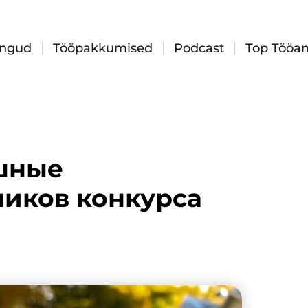
ingud
Tööpakkumised
Podcast
Top Tööan
шные
ников конкурса