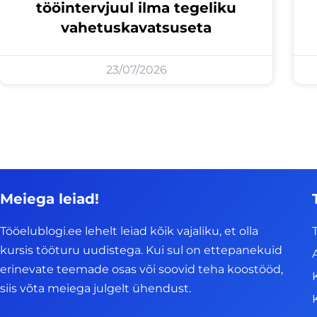
tööintervjuul ilma tegeliku
vahetuskavatsuseta
23/07/2026
Meiega leiad!
Tööelublogi.ee lehelt leiad kõik vajaliku, et olla
kursis tööturu uudistega. Kui sul on ettepanekuid
erinevate teemade osas või soovid teha koostööd,
siis võta meiega julgelt ühendust.