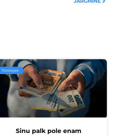
JÄRGMINE
Tööotsijale
Sinu palk pole enam