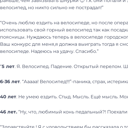
раньше, чем завязывать шнурки 🙂 Т.к. они попали и 
велосипед, но никто сильно не пострадал!”
“Очень люблю ездить на велосипеде, но после опер
использовать свой горный велосипед так как посад
поясницы. Нуждаюсь теперь в велосипеде городског
Ваш конкурс для меня,я должна выиграть тогда я смо
велосипеде. Надеюсь на удачу. Спасибо.”
“
5 лет
. Я. Велосипед. Падение. Открытый перелом. Шо
6-36 лет
. “Ааааа! Велосипед!!!”-паника, страх, истерика
40 лет
. Не умею ездить. Стыд. Мысль. Ещё мысль. Мож
46 лет.
“Ну, что, любимый конь педальный?! Поехали к
“Здравствуйте ! Я с удовольствием бы рассказала о т