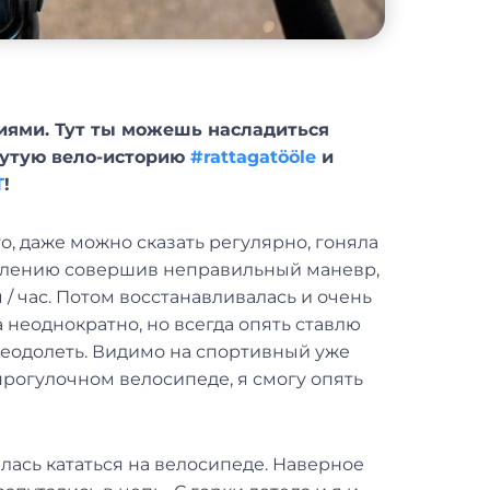
иями. Тут ты можешь насладиться
рутую вело-историю
#rattagatööle
и
Т
!
о, даже можно сказать регулярно, гоняла
жалению совершив неправильный маневр,
 / час. Потом восстанавливалась и очень
а неоднократно, но всегда опять ставлю
преодолеть. Видимо на спортивный уже
прогулочном велосипеде, я смогу опять
илась кататься на велосипеде. Наверное