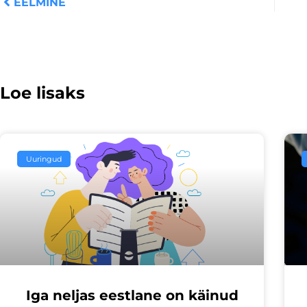
EELMINE
Loe lisaks
Uuringud
Iga neljas eestlane on käinud