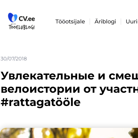
Skip
to
content
Tööotsijale
Äriblogi
Uur
30/07/2018
Увлекательные и сме
велоистории от участ
#rattagatööle