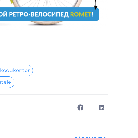
 kodukontor
rtele
Next