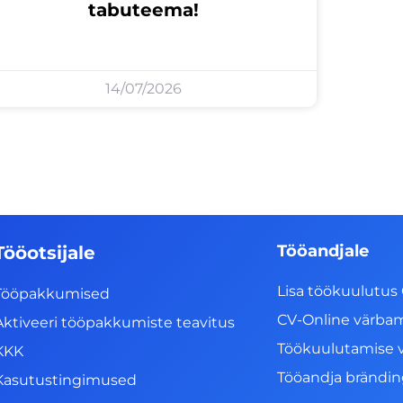
tabuteema!
14/07/2026
Tööandjale
Tööotsijale
Lisa töökuulutus 
Tööpakkumised
CV-Online värba
Aktiveeri tööpakkumiste teavitus
Töökuulutamise 
KKK
Tööandja brändi
Kasutustingimused