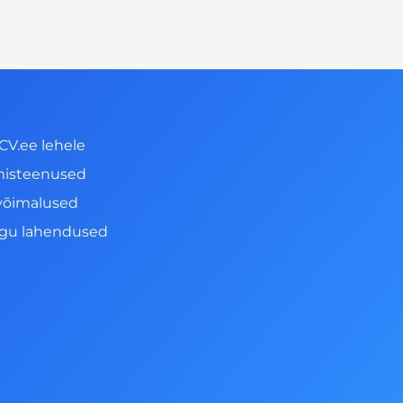
CV.ee lehele
misteenused
võimalused
ngu lahendused