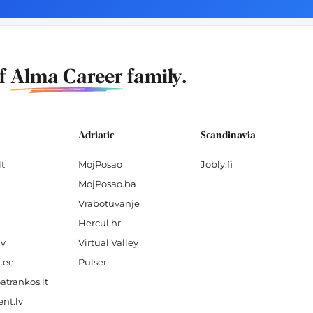
of
Alma Career
family.
Adriatic
Scandinavia
lt
MojPosao
Jobly.fi
MojPosao.ba
Vrabotuvanje
Hercul.hr
lv
Virtual Valley
.ee
Pulser
atrankos.lt
nt.lv