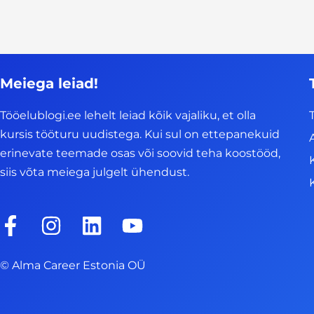
Meiega leiad!
Tööelublogi.ee lehelt leiad kõik vajaliku, et olla
kursis tööturu uudistega. Kui sul on ettepanekuid
erinevate teemade osas või soovid teha koostööd,
siis võta meiega julgelt ühendust.
F
I
L
Y
a
n
i
o
c
s
n
u
© Alma Career Estonia OÜ
e
t
k
t
b
a
e
u