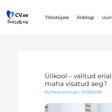
Skip
to
content
Tööotsijale
Äriblogi
Uur
Ülikool – valitud eri
maha visatud aeg?
By
Peatoimetaja
/
21/08/2018