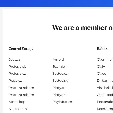
o
g
d
b
o
r
i
e
k
a
n
-
m
We are a member 
f
Central Europe
Baltics
Jobs.cz
Arnold
CVonline.
Profesia.sk
Teamio
CV.lv
Profesia.cz
Seduo.cz
CV.ee
Prace.cz
Seduo.sk
Dirbam.It
Práca za rohom
Platy.cz
Visidarbi.
Práce za rohem
Platy.sk
Otsintood
Atmoskop
Paylab.com
Personalo
Nelisa.com
Recruitme