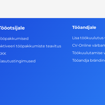
Tööandjale
Tööotsijale
Lisa töökuulutus 
Tööpakkumised
CV-Online värba
Aktiveeri tööpakkumiste teavitus
Töökuulutamise 
KKK
Tööandja brändi
Kasutustingimused