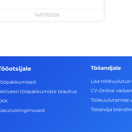
14/07/2026
Tööandjale
Tööotsijale
Lisa töökuulutus 
Tööpakkumised
CV-Online värba
Aktiveeri tööpakkumiste teavitus
Töökuulutamise 
KKK
Tööandja brändi
Kasutustingimused