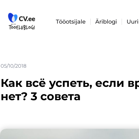
Skip
to
content
Tööotsijale
Äriblogi
Uur
05/10/2018
Как всё успеть, если 
нет? 3 совета