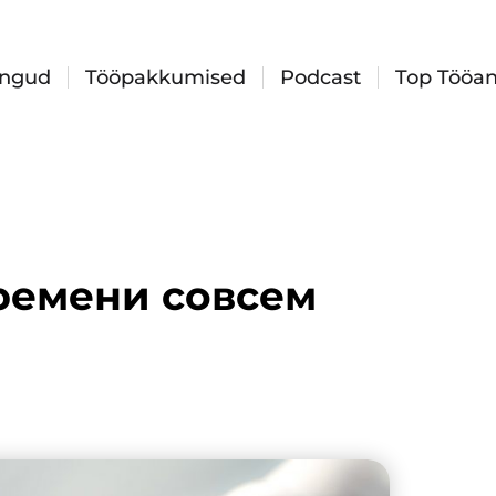
ingud
Tööpakkumised
Podcast
Top Tööan
времени совсем