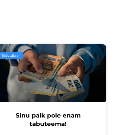
Tööotsijale
Sinu palk pole enam
tabuteema!