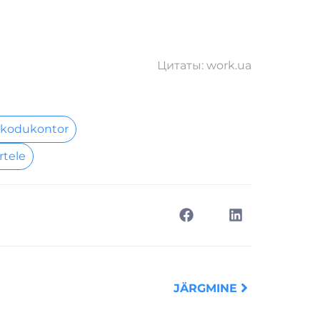
Цитаты: work.ua
 kodukontor
rtele
Next
JÄRGMINE