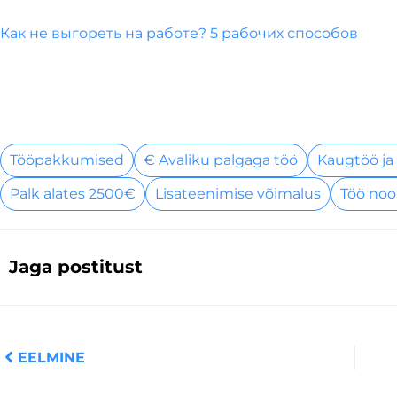
Как не выгореть на работе? 5 рабочих способов
Tööpakkumised
€ Avaliku palgaga töö
Kaugtöö ja
Palk alates 2500€
Lisateenimise võimalus
Töö noo
Jaga postitust
Prev
EELMINE