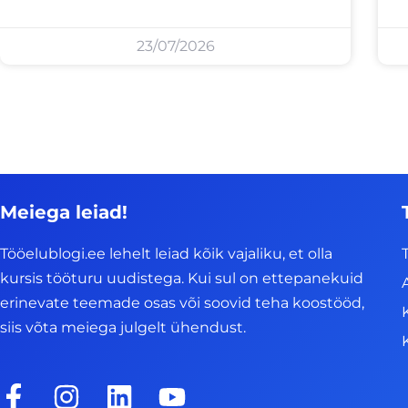
23/07/2026
Meiega leiad!
Tööelublogi.ee lehelt leiad kõik vajaliku, et olla
kursis tööturu uudistega. Kui sul on ettepanekuid
erinevate teemade osas või soovid teha koostööd,
siis võta meiega julgelt ühendust.
F
I
L
Y