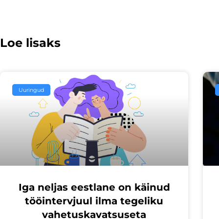
Loe lisaks
Uuringud
Iga neljas eestlane on käinud
tööintervjuul ilma tegeliku
vahetuskavatsuseta