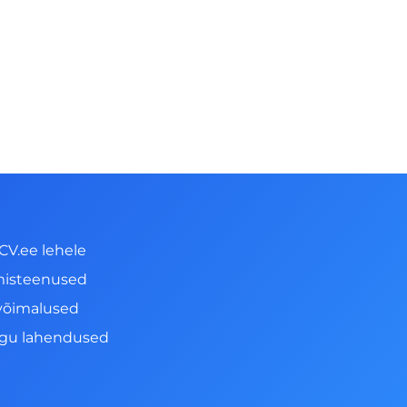
CV.ee lehele
misteenused
võimalused
ngu lahendused