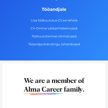
Tööandjale
Lisa töökuulutus CV.ee lehele
CV-Online värbamisteenused
Töökuulutamise võimalused
Tööandja brändingu lahendused
We are a member of
Alma Career
family.