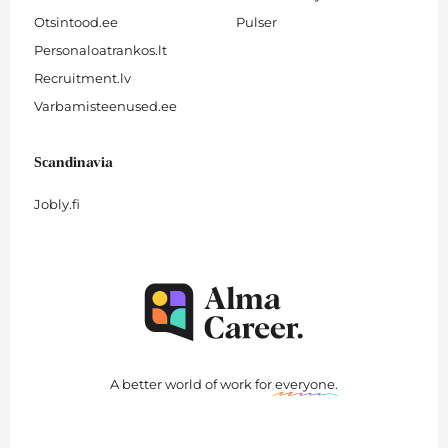
Otsintood.ee
Pulser
Personaloatrankos.lt
Recruitment.lv
Varbamisteenused.ee
Scandinavia
Jobly.fi
A better world of work for
everyone
.