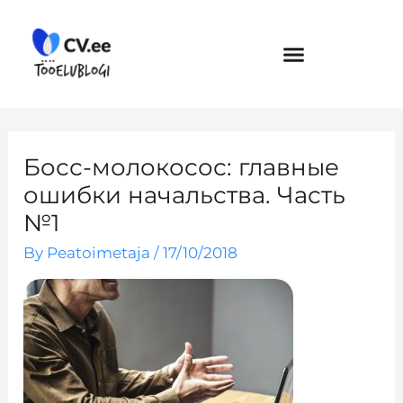
Skip
to
content
Босс-молокосос: главные
ошибки начальства. Часть
№1
By
Peatoimetaja
/
17/10/2018