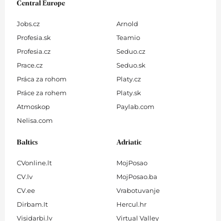
Central Europe
Jobs.cz
Arnold
Profesia.sk
Teamio
Profesia.cz
Seduo.cz
Prace.cz
Seduo.sk
Práca za rohom
Platy.cz
Práce za rohem
Platy.sk
Atmoskop
Paylab.com
Nelisa.com
Baltics
Adriatic
CVonline.lt
MojPosao
CV.lv
MojPosao.ba
CV.ee
Vrabotuvanje
Dirbam.It
Hercul.hr
Visidarbi.lv
Virtual Valley