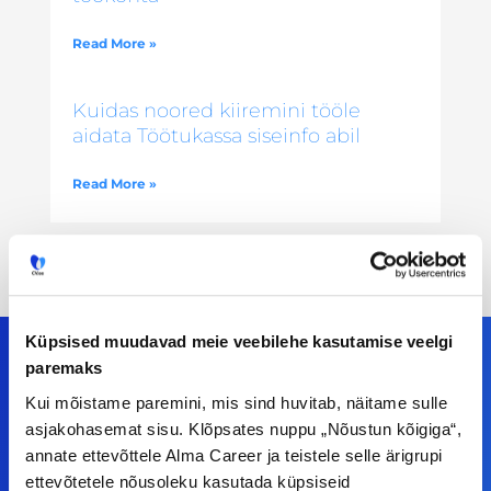
Read More »
Kuidas noored kiiremini tööle
aidata Töötukassa siseinfo abil
Read More »
Küpsised muudavad meie veebilehe kasutamise veelgi
paremaks
Kui mõistame paremini, mis sind huvitab, näitame sulle
Meiega leiad!
asjakohasemat sisu. Klõpsates nuppu „Nõustun kõigiga“,
annate ettevõttele Alma Career ja teistele selle ärigrupi
Tööelublogi.ee lehelt leiad kõik vajaliku, et olla
ettevõtetele nõusoleku kasutada küpsiseid