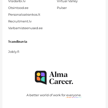
Visidarbi.lv
Virtual Valley
Otsintood.ee
Pulser
Personaloatrankos.lt
Recruitment.lv
Varbamisteenused.ee
Scandinavia
Jobly.fi
A better world of work for
everyone
.