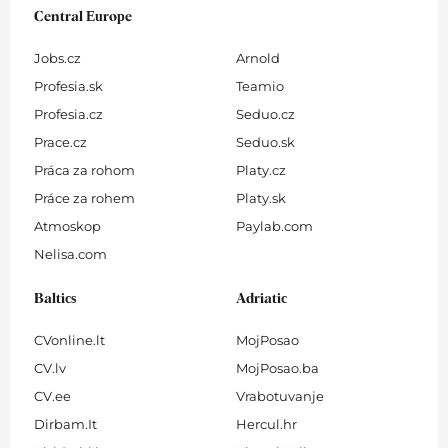
Central Europe
Jobs.cz
Arnold
Profesia.sk
Teamio
Profesia.cz
Seduo.cz
Prace.cz
Seduo.sk
Práca za rohom
Platy.cz
Práce za rohem
Platy.sk
Atmoskop
Paylab.com
Nelisa.com
Baltics
Adriatic
CVonline.lt
MojPosao
CV.lv
MojPosao.ba
CV.ee
Vrabotuvanje
Dirbam.It
Hercul.hr