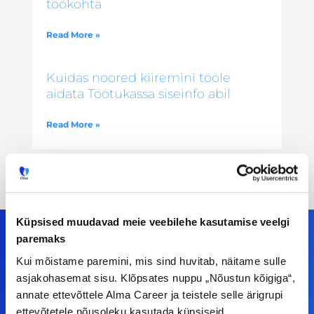
töökohta
Read More »
Kuidas noored kiiremini tööle
aidata Töötukassa siseinfo abil
Read More »
Küpsised muudavad meie veebilehe kasutamise veelgi
paremaks
Kui mõistame paremini, mis sind huvitab, näitame sulle
Meiega leiad!
asjakohasemat sisu. Klõpsates nuppu „Nõustun kõigiga“,
annate ettevõttele Alma Career ja teistele selle ärigrupi
Tööelublogi.ee lehelt leiad kõik vajaliku, et olla
ettevõtetele nõusoleku kasutada küpsiseid