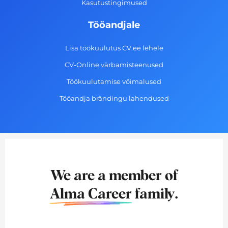
Kasutustingimused
Tööandjale
Lisa töökuulutus CV.ee lehele
CV-Online värbamisteenused
Töökuulutamise võimalused
Tööandja brändingu lahendused
We are a member of
Alma Career
family.