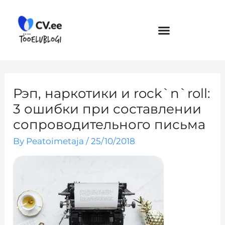
Skip
to
content
Рэп, наркотики и rock`n`roll:
3 ошибки при составлении
сопроводительного письма
By
Peatoimetaja
/
25/10/2018