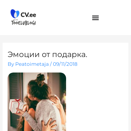
Skip
to
content
Эмоции от подарка.
By
Peatoimetaja
/
09/11/2018