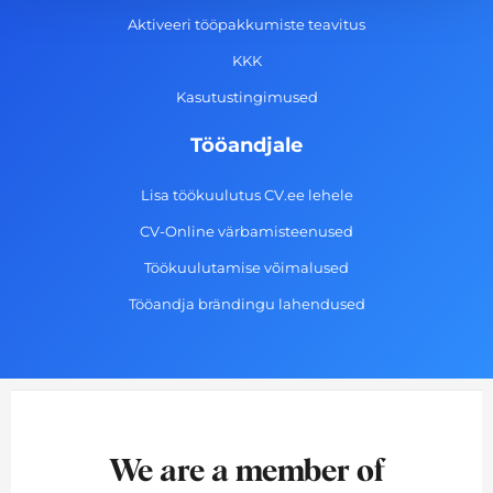
-
m
Aktiveeri tööpakkumiste teavitus
f
KKK
Kasutustingimused
Tööandjale
Lisa töökuulutus CV.ee lehele
CV-Online värbamisteenused
Töökuulutamise võimalused
Tööandja brändingu lahendused
We are a member of