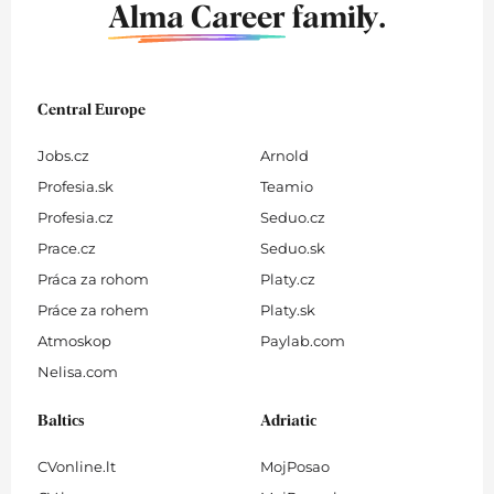
Alma Career
family.
Central Europe
Jobs.cz
Arnold
Profesia.sk
Teamio
Profesia.cz
Seduo.cz
Prace.cz
Seduo.sk
Práca za rohom
Platy.cz
Práce za rohem
Platy.sk
Atmoskop
Paylab.com
Nelisa.com
Baltics
Adriatic
CVonline.lt
MojPosao