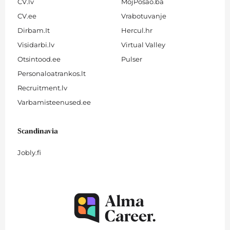
CV.lv
MojPosao.ba
CV.ee
Vrabotuvanje
Dirbam.It
Hercul.hr
Visidarbi.lv
Virtual Valley
Otsintood.ee
Pulser
Personaloatrankos.lt
Recruitment.lv
Varbamisteenused.ee
Scandinavia
Jobly.fi