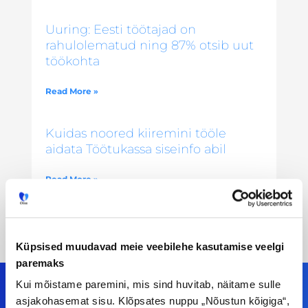
Uuring: Eesti töötajad on
rahulolematud ning 87% otsib uut
töökohta
Read More »
Kuidas noored kiiremini tööle
aidata Töötukassa siseinfo abil
Read More »
Küpsised muudavad meie veebilehe kasutamise veelgi
paremaks
Kui mõistame paremini, mis sind huvitab, näitame sulle
asjakohasemat sisu. Klõpsates nuppu „Nõustun kõigiga“,