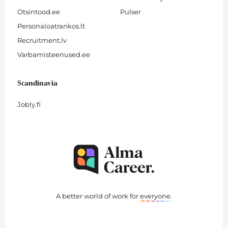
Otsintood.ee
Pulser
Personaloatrankos.lt
Recruitment.lv
Varbamisteenused.ee
Scandinavia
Jobly.fi
A better world of work for
everyone
.