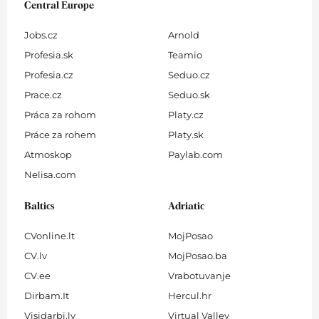
Central Europe
Jobs.cz
Arnold
Profesia.sk
Teamio
Profesia.cz
Seduo.cz
Prace.cz
Seduo.sk
Práca za rohom
Platy.cz
Práce za rohem
Platy.sk
Atmoskop
Paylab.com
Nelisa.com
Baltics
Adriatic
CVonline.lt
MojPosao
CV.lv
MojPosao.ba
CV.ee
Vrabotuvanje
Dirbam.It
Hercul.hr
Visidarbi.lv
Virtual Valley