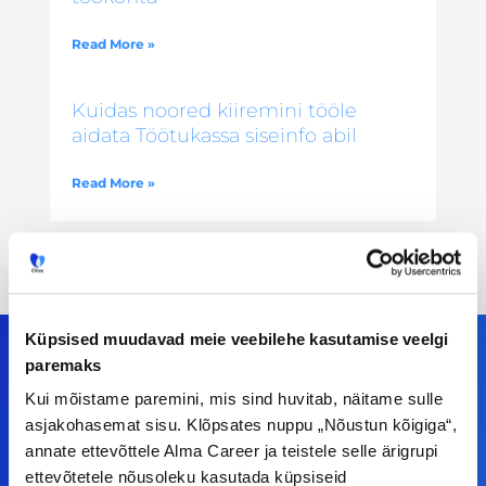
Read More »
Kuidas noored kiiremini tööle
aidata Töötukassa siseinfo abil
Read More »
Küpsised muudavad meie veebilehe kasutamise veelgi
paremaks
Kui mõistame paremini, mis sind huvitab, näitame sulle
Meiega leiad!
asjakohasemat sisu. Klõpsates nuppu „Nõustun kõigiga“,
annate ettevõttele Alma Career ja teistele selle ärigrupi
Tööelublogi.ee lehelt leiad kõik vajaliku, et olla
ettevõtetele nõusoleku kasutada küpsiseid