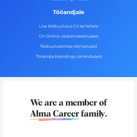
Tööandjale
Lisa töökuulutus CV.ee lehele
CV-Online värbamisteenused
Töökuulutamise võimalused
Tööandja brändingu lahendused
We are a member of
Alma Career
family.