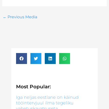
←
Previous Media
Most Popular:
Iga neljas eestlane on käinud
tööintervjuul ilma tegeliku
vahetuskavatsuseta