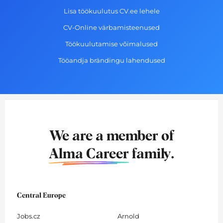
Lisa töökuulutus CV.ee lehele
CV-Online värbamisteenused
Töökuulutamise võimalused
Tööandja brändingu lahendused
We are a member of
Alma Career
family.
Central Europe
Jobs.cz
Arnold