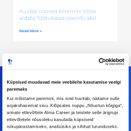
Kuidas noored kiiremini tööle
aidata Töötukassa siseinfo abil
Read More »
Küpsised muudavad meie veebilehe kasutamise veelgi
paremaks
Meiega leiad!
Kui mõistame paremini, mis sind huvitab, näitame sulle
asjakohasemat sisu. Klõpsates nuppu „Nõustun kõigiga“,
Tööelublogi.ee lehelt leiad kõik vajaliku, et olla
annate ettevõttele Alma Career ja teistele selle ärigrupi
kursis tööturu uudistega. Kui sul on
ettevõtetele nõusoleku kasutada küpsiseid
ettepanekuid erinevate teemade osas või soovid
isikupärastamiseks, analüüsiks ja sihitud turunduseks.