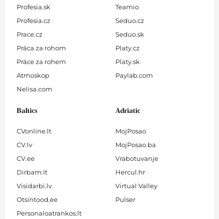
Profesia.sk
Teamio
Profesia.cz
Seduo.cz
Prace.cz
Seduo.sk
Práca za rohom
Platy.cz
Práce za rohem
Platy.sk
Atmoskop
Paylab.com
Nelisa.com
Baltics
Adriatic
CVonline.lt
MojPosao
CV.lv
MojPosao.ba
CV.ee
Vrabotuvanje
Dirbam.It
Hercul.hr
Visidarbi.lv
Virtual Valley
Otsintood.ee
Pulser
Personaloatrankos.lt