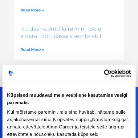
Read More »
Kuidas noored kiiremini tööle
aidata Töötukassa siseinfo abil
Read More »
Küpsised muudavad meie veebilehe kasutamise veelgi
paremaks
Kui mõistame paremini, mis sind huvitab, näitame sulle
Meiega leiad!
asjakohasemat sisu. Klõpsates nuppu „Nõustun kõigiga“,
annate ettevõttele Alma Career ja teistele selle ärigrupi
Tööelublogi.ee lehelt leiad kõik vajaliku, et olla
ettevõtetele nõusoleku kasutada küpsiseid