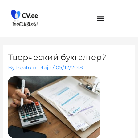
Skip
to
content
Творческий бухгалтер?
By
Peatoimetaja
/
05/12/2018