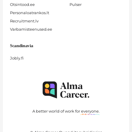
Otsintood.ee
Pulser
Personaloatrankos.lt
Recruitment.lv
Varbamisteenused.ee
Scandinavia
Jobly.fi
A better world of work for
everyone
.