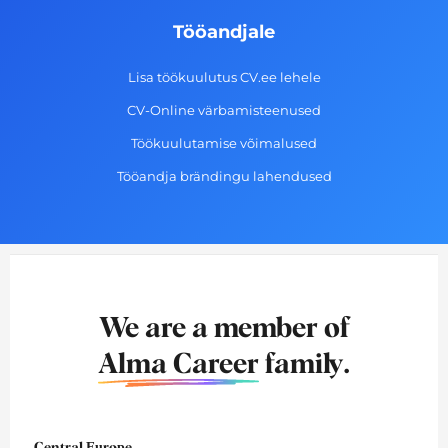
Tööandjale
Lisa töökuulutus CV.ee lehele
CV-Online värbamisteenused
Töökuulutamise võimalused
Tööandja brändingu lahendused
We are a member of
Alma Career
family.