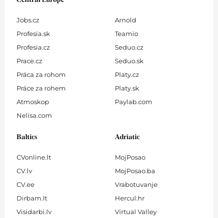
Central Europe
Jobs.cz
Arnold
Profesia.sk
Teamio
Profesia.cz
Seduo.cz
Prace.cz
Seduo.sk
Práca za rohom
Platy.cz
Práce za rohem
Platy.sk
Atmoskop
Paylab.com
Nelisa.com
Baltics
Adriatic
CVonline.lt
MojPosao
CV.lv
MojPosao.ba
CV.ee
Vrabotuvanje
Dirbam.It
Hercul.hr
Visidarbi.lv
Virtual Valley