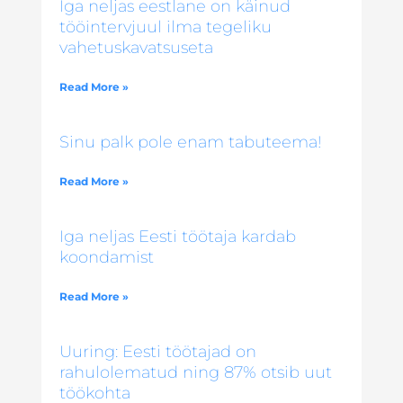
Iga neljas eestlane on käinud
tööintervjuul ilma tegeliku
vahetuskavatsuseta
Read More »
Sinu palk pole enam tabuteema!
Read More »
Iga neljas Eesti töötaja kardab
koondamist
Read More »
Uuring: Eesti töötajad on
rahulolematud ning 87% otsib uut
töökohta