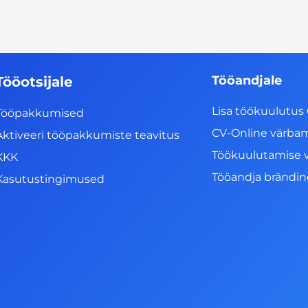
Tööandjale
Tööotsijale
Lisa töökuulutus 
Tööpakkumised
CV-Online värba
Aktiveeri tööpakkumiste teavitus
Töökuulutamise 
KKK
Tööandja brändi
Kasutustingimused