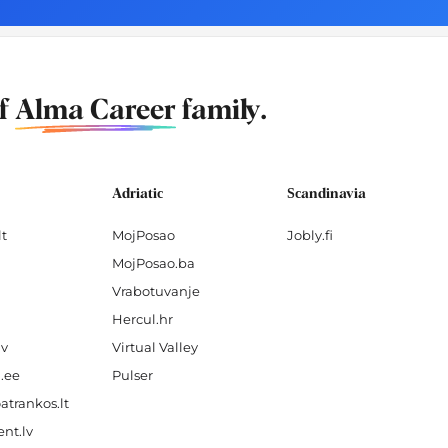
of
Alma Career
family.
Adriatic
Scandinavia
lt
MojPosao
Jobly.fi
MojPosao.ba
Vrabotuvanje
Hercul.hr
lv
Virtual Valley
.ee
Pulser
atrankos.lt
nt.lv