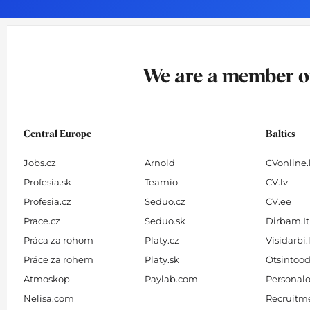
o
g
d
b
o
r
i
e
k
a
n
-
m
We are a member 
f
Central Europe
Baltics
Jobs.cz
Arnold
CVonline.
Profesia.sk
Teamio
CV.lv
Profesia.cz
Seduo.cz
CV.ee
Prace.cz
Seduo.sk
Dirbam.It
Práca za rohom
Platy.cz
Visidarbi.
Práce za rohem
Platy.sk
Otsintood
Atmoskop
Paylab.com
Personalo
Nelisa.com
Recruitme