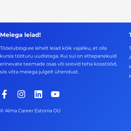
Meiega leiad!
Tööelublogi.ee lehelt leiad kõik vajaliku, et olla
kursis tööturu uudistega. Kui sul on ettepanekuid
erinevate teemade osas või soovid teha koostööd,
siis võta meiega julgelt ühendust.
F
I
L
Y
a
n
i
o
c
s
n
u
© Alma Career Estonia OÜ
e
t
k
t
b
a
e
u