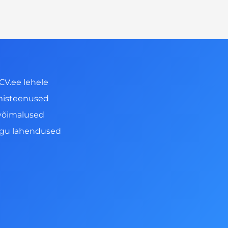
CV.ee lehele
misteenused
võimalused
ngu lahendused