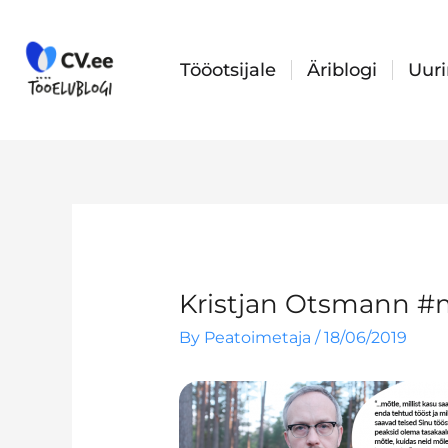
Skip
to
content
Tööotsijale
Äriblogi
Uur
Kristjan Otsmann #
By
Peatoimetaja
/
18/06/2019