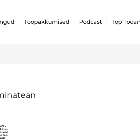
ingud
Tööpakkumised
Podcast
Top Tööan
minatean