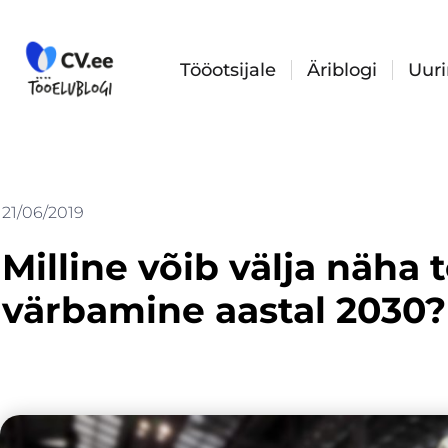
Skip
to
content
Tööotsijale
Äriblogi
Uur
21/06/2019
Milline võib välja näha 
värbamine aastal 2030?