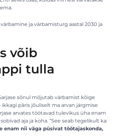
gema.
 värbamine ja värbamisturg aastal 2030 ja
s võib
pi tulla
Sarjase sõnul mõjutab värbamist kõige
kagi päris jõuliselt ma arvan järgmise
Sarjase arvates töötavad tulevikus üha enam
 sobivad aja ja koha. “See seab tegelikult ka
e enam nii väga püsivat töötajaskonda,