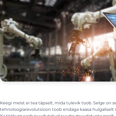
Keegi meist ei tea täpselt, mida tulevik toob. Selge on se
tehnoloogiarevolutsioon toob endaga kaasa hulgaliselt m
Ka tööturg saab puudutatud suurte muudatuste poolt. Eri