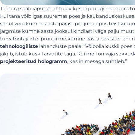
Tööturg saab raputatud: tulevikus ei pruugi me suure 
Kui täna võib igas suuremas poes ja kaubanduskeskuses 
sõnul võib kümne aasta pärast pilt juba üpris teistsugun
järgmise kümne aasta jooksul kindlasti väga palju muutub
turvatöötajaid ei pruugi me kümne aasta pärast enam nä
tehnoloogiliste
lahenduste peale. “Võibolla kuskil poes 
jälgib, istub kuskil arvutite taga. Kui meil on vaja sekku
projekteeritud hologramm
, kes inimesega suhtleb.”