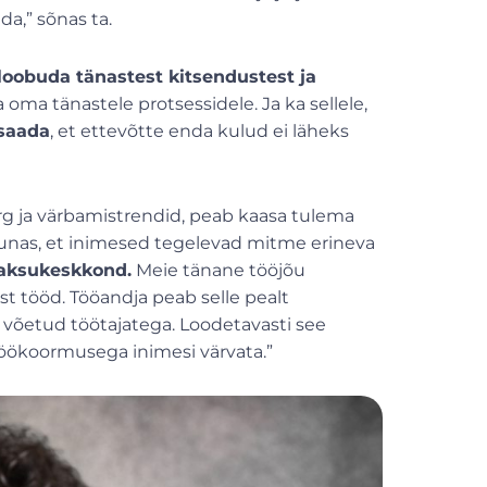
a,” sõnas ta.
 loobuda tänastest kitsendustest ja
 oma tänastele protsessidele. Ja ka sellele,
 saada
, et ettevõtte enda kulud ei läheks
urg ja värbamistrendid, peab kaasa tulema
unas, et inimesed tegelevad mitme erineva
aksukeskkond.
Meie tänane tööjõu
t tööd. Tööandja peab selle pealt
võetud töötajatega. Loodetavasti see
töökoormusega inimesi värvata.”