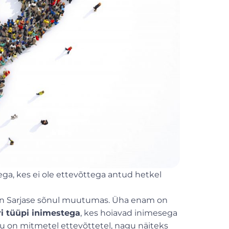
ga, kes ei ole ettevõttega antud hetkel
 on Sarjase sõnul muutumas. Üha enam on
i tüüpi inimestega
, kes hoiavad inimesega
gu on mitmetel ettevõttetel, nagu näiteks