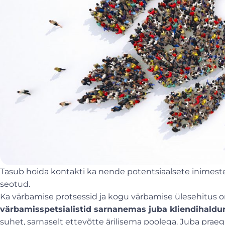
Tasub hoida kontakti ka nende potentsiaalsete inimeste
seotud.
Ka värbamise protsessid ja kogu värbamise ülesehitus
värbamisspetsialistid sarnanemas juba kliendihaldur
suhet, sarnaselt ettevõtte ärilisema poolega. Juba prae