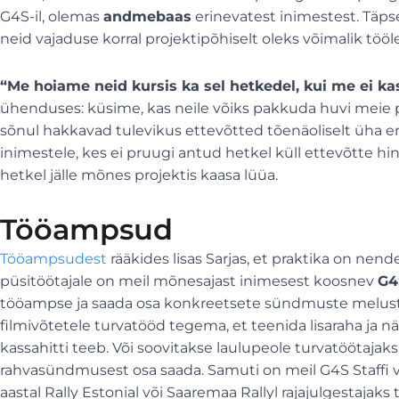
G4S-il, olemas
andmebaas
erinevatest inimestest. Täps
neid vajaduse korral projektipõhiselt oleks võimalik tööl
“Me hoiame neid kursis ka sel hetkedel, kui me ei k
ühenduses: küsime, kas neile võiks pakkuda huvi meie 
sõnul hakkavad tulevikus ettevõtted tõenäoliselt üha
inimestele, kes ei pruugi antud hetkel küll ettevõtte hing
hetkel jälle mõnes projektis kaasa lüüa.
Tööampsud
Tööampsudest
rääkides lisas Sarjas, et praktika on nend
püsitöötajale on meil mõnesajast inimesest koosnev
G4
tööampse ja saada osa konkreetsete sündmuste melust. 
filmivõtetele turvatööd tegema, et teenida lisaraha ja 
kassahitti teeb. Või soovitakse laulupeole turvatöötajaks t
rahvasündmusest osa saada. Samuti on meil G4S Staffi võr
aastal Rally Estonial või Saaremaa Rallyl rajajulgestajaks