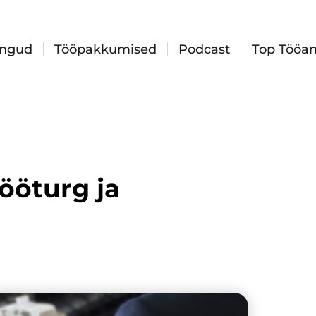
ingud
Tööpakkumised
Podcast
Top Tööan
tööturg ja