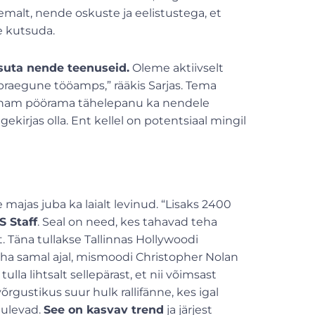
emalt, nende oskuste ja eelistustega, et
e kutsuda.
asuta nende teenuseid.
Oleme aktiivselt
praegune tööamps,” rääkis Sarjas. Tema
 enam pöörama tähelepanu ka nendele
ekirjas olla. Ent kellel on potentsiaal mingil
e majas juba ka laialt levinud. “Lisaks 2400
S Staff
. Seal on need, kes tahavad teha
Täna tullakse Tallinnas Hollywoodi
näha samal ajal, mismoodi Christopher Nolan
ulla lihtsalt sellepärast, et nii võimsast
gustikus suur hulk rallifänne, kes igal
 tulevad.
See on kasvav trend
ja järjest