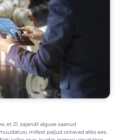
e, et 21. sajandil alguse saanud
uudatusi, millest paljud ootavad alles ees.
ti selles osas, kuidas inimesi värvatakse