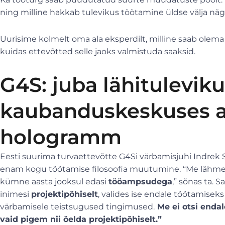
ning milline hakkab tulevikus töötamine üldse välja nä
Uurisime kolmelt oma ala eksperdilt, milline saab olema
kuidas ettevõtted selle jaoks valmistuda saaksid.
G4S: juba lähituleviku
kaubanduskeskuses ap
hologramm
Eesti suurima turvaettevõtte G4Si värbamisjuhi Indrek 
enam kogu töötamise filosoofia muutumine. “Me lähme ik
kümne aasta jooksul edasi
tööampsudega
,” sõnas ta. 
inimesi
projektipõhiselt
, valides ise endale töötamiseks
värbamisele teistsugused tingimused.
Me ei otsi endal
vaid pigem nii öelda projektipõhiselt.”