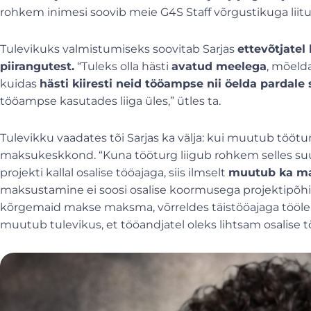
rohkem inimesi soovib meie G4S Staff võrgustikuga liitud
Tulevikuks valmistumiseks soovitab Sarjas
ettevõtjatel
piirangutest.
“Tuleks olla hästi
avatud meelega
, mõelda
kuidas
hästi kiiresti neid tööampse nii öelda pardale
tööampse kasutades liiga üles,” ütles ta.
Tulevikku vaadates tõi Sarjas ka välja: kui muutub tööt
maksukeskkond. “Kuna tööturg liigub rohkem selles su
projekti kallal osalise tööajaga, siis ilmselt
muutub ka m
maksustamine ei soosi osalise koormusega projektipõhis
kõrgemaid makse maksma, võrreldes täistööajaga tööle 
muutub tulevikus, et tööandjatel oleks lihtsam osalise 