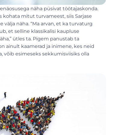
tõenäosusega näha püsivat töötajaskonda.
kohata mitut turvameest, siis Sarjase
e välja näha. “Ma arvan, et ka turvaturg
, et selline klassikalisi kaupluse
ha,” ütles ta. Pigem panustab ta
on ainult kaamerad ja inimene, kes neid
da, võib esimeseks sekkumisviisiks olla