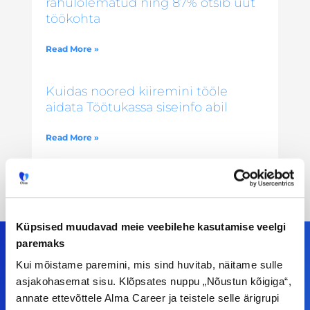
rahulolematud ning 87% otsib uut
töökohta
Read More »
Kuidas noored kiiremini tööle
aidata Töötukassa siseinfo abil
Read More »
Küpsised muudavad meie veebilehe kasutamise veelgi
paremaks
Kui mõistame paremini, mis sind huvitab, näitame sulle
asjakohasemat sisu. Klõpsates nuppu „Nõustun kõigiga“,
Meiega leiad!
annate ettevõttele Alma Career ja teistele selle ärigrupi