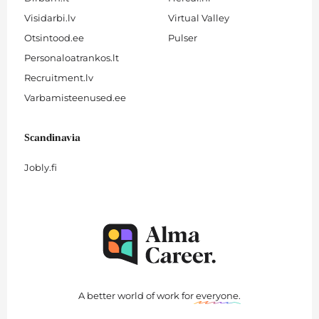
Visidarbi.lv
Virtual Valley
Otsintood.ee
Pulser
Personaloatrankos.lt
Recruitment.lv
Varbamisteenused.ee
Scandinavia
Jobly.fi
A better world of work for
everyone
.