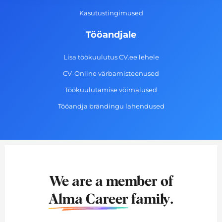
Kasutustingimused
Tööandjale
Lisa töökuulutus CV.ee lehele
CV-Online värbamisteenused
Töökuulutamise võimalused
Tööandja brändingu lahendused
We are a member of
Alma Career
family.