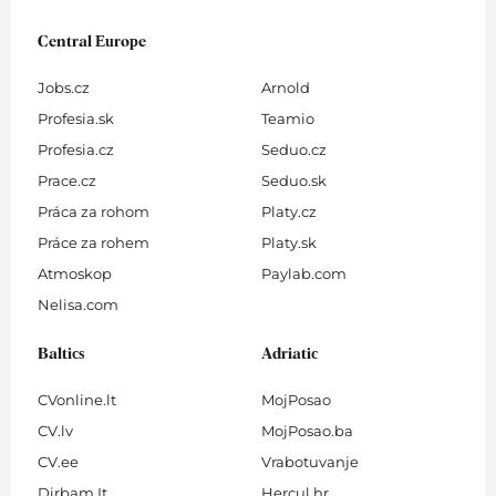
Central Europe
Jobs.cz
Arnold
Profesia.sk
Teamio
Profesia.cz
Seduo.cz
Prace.cz
Seduo.sk
Práca za rohom
Platy.cz
Práce za rohem
Platy.sk
Atmoskop
Paylab.com
Nelisa.com
Baltics
Adriatic
CVonline.lt
MojPosao
CV.lv
MojPosao.ba
CV.ee
Vrabotuvanje
Dirbam.It
Hercul.hr