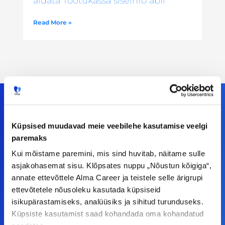
aidata Töötukassa siseinfo abil
Read More »
Küpsised muudavad meie veebilehe kasutamise veelgi
Meiega leiad!
paremaks
Kui mõistame paremini, mis sind huvitab, näitame sulle
Tööelublogi.ee lehelt leiad kõik vajaliku, et olla
asjakohasemat sisu. Klõpsates nuppu „Nõustun kõigiga“,
kursis tööturu uudistega. Kui sul on
annate ettevõttele Alma Career ja teistele selle ärigrupi
ettepanekuid erinevate teemade osas või soovid
ettevõtetele nõusoleku kasutada küpsiseid
teha koostööd, siis võta meiega julgelt ühendust.
isikupärastamiseks, analüüsiks ja sihitud turunduseks.
Küpsiste kasutamist saad kohandada oma kohandatud