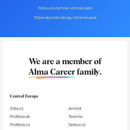
Töökuulutamise võimalused
Tööandja brändingu lahendused
We are a member of
Alma Career
family.
Central Europe
Jobs.cz
Arnold
Profesia.sk
Teamio
Profesia.cz
Seduo.cz