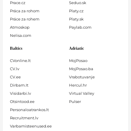
Prace.cz
Seduo.sk
Práca za rohom
Platy.cz
Práce za rohem
Platy.sk
Atmoskop
Paylab.com
Nelisa.com
Baltics
Adriatic
CVonline.lt
MojPosao
CV.lv
MojPosao.ba
CV.ee
Vrabotuvanje
Dirbam.It
Hercul.hr
Visidarbi.lv
Virtual Valley
Otsintood.ee
Pulser
Personaloatrankos.lt
Recruitment.lv
Varbamisteenused.ee