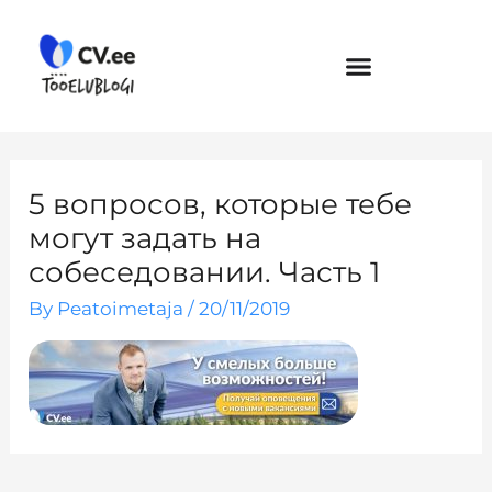
Skip
to
content
5 вопросов, которые тебе
могут задать на
собеседовании. Часть 1
By
Peatoimetaja
/
20/11/2019