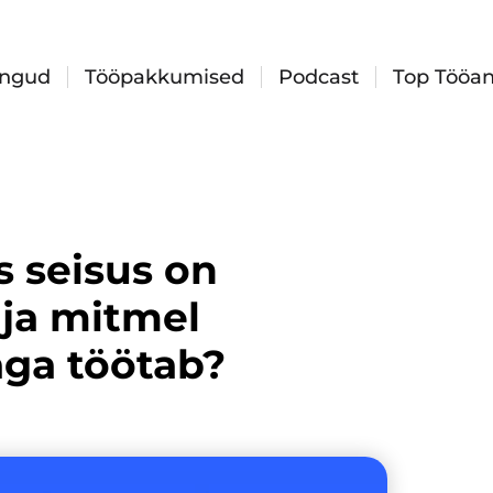
ingud
Tööpakkumised
Podcast
Top Tööan
s seisus on
 ja mitmel
aga töötab?