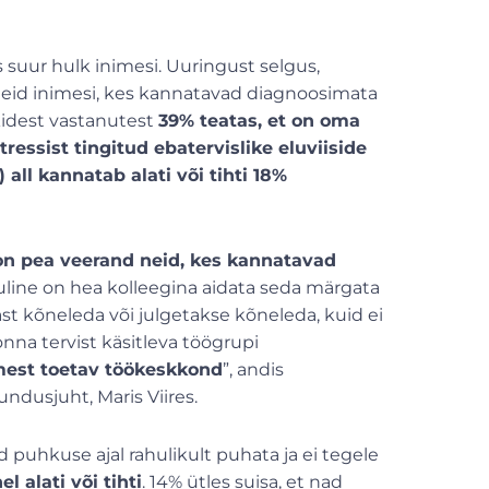
suur hulk inimesi. Uuringust selgus,
Neid inimesi, kes kannatavad diagnoosimata
ikidest vastanutest
39% teatas, et on oma
tressist tingitud ebatervislike eluviiside
all kannatab alati või tihti 18%
on pea veerand neid, kes kannatavad
luline on hea kolleegina aidata seda märgata
ast kõneleda või julgetakse kõneleda, kuid ei
nna tervist käsitleva töögrupi
mest toetav töökeskkond
”, andis
ndusjuht, Maris Viires.
puhkuse ajal rahulikult puhata ja ei tegele
l alati või tihti
. 14% ütles suisa, et nad