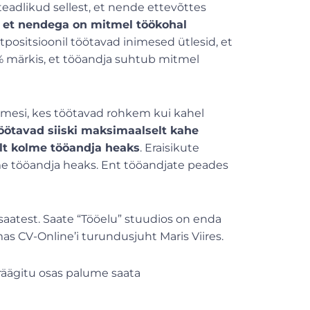
teadlikud sellest, et nende ettevõttes
 et nendega on mitmel töökohal
positsioonil töötavad inimesed ütlesid, et
9% märkis, et tööandja suhtub mitmel
inimesi, kes töötavad rohkem kui kahel
ötavad siiski maksimaalselt kahe
lt kolme tööandja heaks
. Eraisikute
me tööandja heaks. Ent tööandjate peades
atest. Saate “Tööelu” stuudios on enda
s CV-Online’i turundusjuht Maris Viires.
äägitu osas palume saata