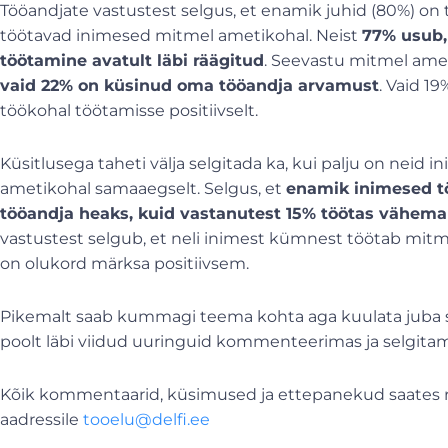
Tööandjate vastustest selgus, et enamik juhid (80%) on 
töötavad inimesed mitmel ametikohal. Neist
77% usub,
töötamine avatult läbi räägitud
. Seevastu mitmel amet
vaid 22% on küsinud oma tööandja arvamust
. Vaid 1
töökohal töötamisse positiivselt.
Küsitlusega taheti välja selgitada ka, kui palju on neid 
ametikohal samaaegselt. Selgus, et
enamik inimesed tö
tööandja heaks, kuid vastanutest 15% töötas vähema
vastustest selgub, et neli inimest kümnest töötab mit
on olukord märksa positiivsem.
Pikemalt saab kummagi teema kohta aga kuulata juba sa
poolt läbi viidud uuringuid kommenteerimas ja selgitama
Kõik kommentaarid, küsimused ja ettepanekud saates r
aadressile
tooelu@delfi.ee