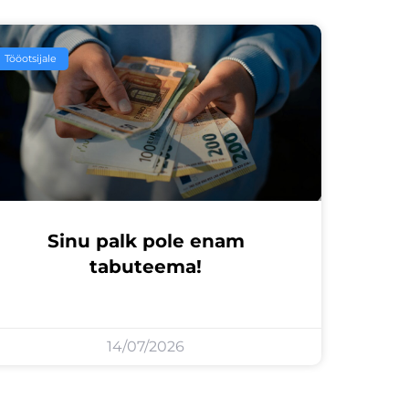
Tööotsijale
Sinu palk pole enam
tabuteema!
14/07/2026