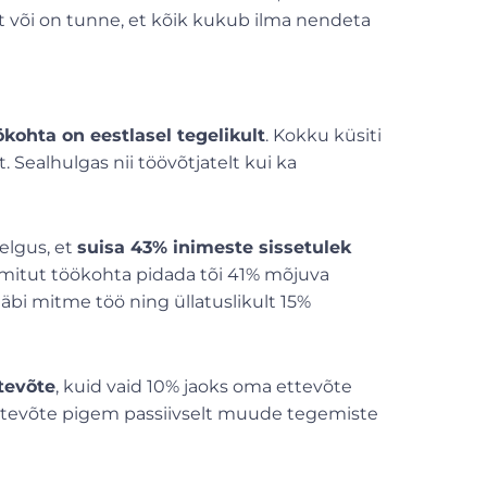
 või on tunne, et kõik kukub ilma nendeta
kohta on eestlasel tegelikult
. Kokku küsiti
 Sealhulgas nii töövõtjatelt kui ka
elgus, et
suisa 43% inimeste sissetulek
mitut töökohta pidada tõi 41% mõjuva
äbi mitme töö ning üllatuslikult 15%
ttevõte
, kuid vaid 10% jaoks oma ettevõte
ettevõte pigem passiivselt muude tegemiste