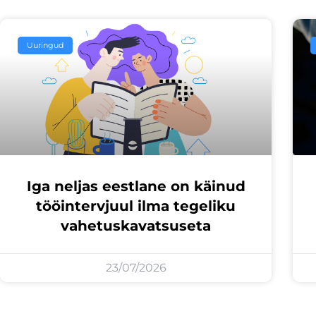
Uuringud
Iga neljas eestlane on käinud
tööintervjuul ilma tegeliku
vahetuskavatsuseta
23/07/2026