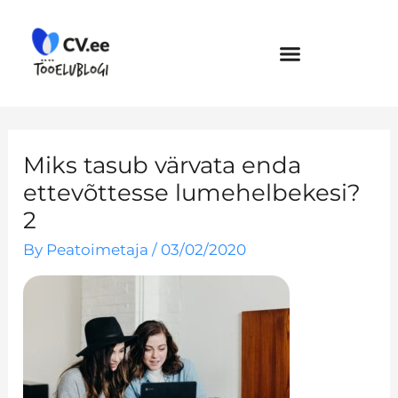
Skip
to
content
Miks tasub värvata enda
ettevõttesse lumehelbekesi?
2
By
Peatoimetaja
/
03/02/2020