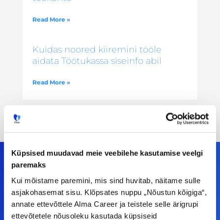
Read More »
Kuidas noored kiiremini tööle
aidata Töötukassa siseinfo abil
Read More »
Küpsised muudavad meie veebilehe kasutamise veelgi
paremaks
Kui mõistame paremini, mis sind huvitab, näitame sulle
Meiega leiad!
asjakohasemat sisu. Klõpsates nuppu „Nõustun kõigiga“,
annate ettevõttele Alma Career ja teistele selle ärigrupi
Tööelublogi.ee lehelt leiad kõik vajaliku, et olla
ettevõtetele nõusoleku kasutada küpsiseid