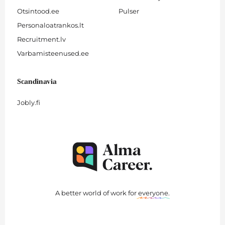
Otsintood.ee
Pulser
Personaloatrankos.lt
Recruitment.lv
Varbamisteenused.ee
Scandinavia
Jobly.fi
A better world of work for
everyone
.