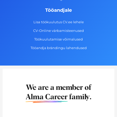
Tööandjale
Lisa töökuulutus CV.ee lehele
CV-Online värbamisteenused
Töökuulutamise võimalused
Tööandja brändingu lahendused
We are a member of
Alma Career
family.