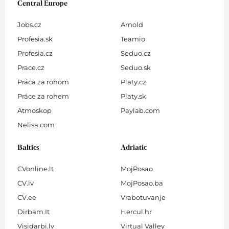
Central Europe
Jobs.cz
Arnold
Profesia.sk
Teamio
Profesia.cz
Seduo.cz
Prace.cz
Seduo.sk
Práca za rohom
Platy.cz
Práce za rohem
Platy.sk
Atmoskop
Paylab.com
Nelisa.com
Baltics
Adriatic
CVonline.lt
MojPosao
CV.lv
MojPosao.ba
CV.ee
Vrabotuvanje
Dirbam.It
Hercul.hr
Visidarbi.lv
Virtual Valley