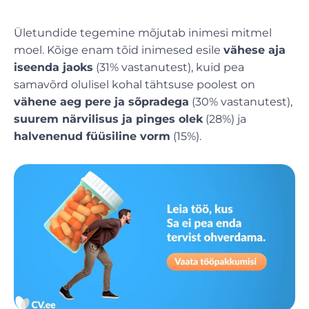
Ületundide tegemine mõjutab inimesi mitmel
moel. Kõige enam tõid inimesed esile
vähese aja
iseenda jaoks
(31% vastanutest), kuid pea
samavõrd olulisel kohal tähtsuse poolest on
vähene aeg pere ja sõpradega
(30% vastanutest),
suurem närvilisus ja pinges olek
(28%) ja
halvenenud füüsiline vorm
(15%).