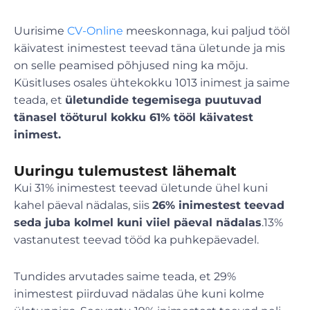
Uurisime
CV-Online
meeskonnaga, kui paljud tööl
käivatest inimestest teevad täna ületunde ja mis
on selle peamised põhjused ning ka mõju.
Küsitluses osales ühtekokku 1013 inimest ja saime
teada, et
ületundide tegemisega puutuvad
tänasel tööturul kokku 61% tööl käivatest
inimest.
Uuringu tulemustest lähemalt
Kui 31% inimestest teevad ületunde ühel kuni
kahel päeval nädalas, siis
26% inimestest teevad
seda juba kolmel kuni viiel päeval nädalas
.13%
vastanutest teevad tööd ka puhkepäevadel.
Tundides arvutades saime teada, et 29%
inimestest piirduvad nädalas ühe kuni kolme