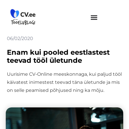
Skip
to
content
06/02/2020
Enam kui pooled eestlastest
teevad tööl ületunde
Uurisime CV-Online meeskonnaga, kui paljud tööl
käivatest inimestest teevad täna ületunde ja mis
on selle peamised põhjused ning ka mõju.