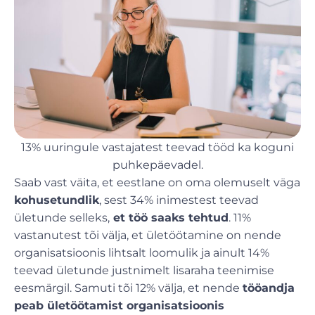
13% uuringule vastajatest teevad tööd ka koguni
puhkepäevadel.
Saab vast väita, et eestlane on oma olemuselt väga
kohusetundlik
, sest 34% inimestest teevad
ületunde selleks,
et töö saaks tehtud
. 11%
vastanutest tõi välja, et ületöötamine on nende
organisatsioonis lihtsalt loomulik ja ainult 14%
teevad ületunde justnimelt lisaraha teenimise
eesmärgil. Samuti tõi 12% välja, et nende
tööandja
peab ületöötamist organisatsioonis