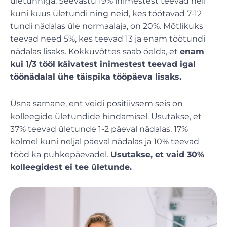
ületunniga. Seevastu 19% inimestest teevad neli
kuni kuus ületundi ning neid, kes töötavad 7-12
tundi nädalas üle normaalaja, on 20%. Mõtlikuks
teevad need 5%, kes teevad 13 ja enam töötundi
nädalas lisaks. Kokkuvõttes saab öelda, et
enam
kui 1/3 tööl käivatest inimestest teevad igal
töönädalal ühe täispika tööpäeva lisaks.
Üsna sarnane, ent veidi positiivsem seis on
kolleegide ületundide hindamisel. Usutakse, et
37% teevad ületunde 1-2 päeval nädalas, 17%
kolmel kuni neljal päeval nädalas ja 10% teevad
tööd ka puhkepäevadel.
Usutakse, et vaid 30%
kolleegidest ei tee ületunde.