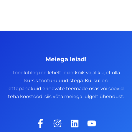
Meiega leiad!
Tööelublogi.ee lehelt leiad kõik vajaliku, et olla
kursis tööturu uudistega. Kui sul on
ettepanekuid erinevate teemade osas või soovid
teha koostööd, siis võta meiega julgelt ühendust.
F
I
L
Y
a
n
i
o