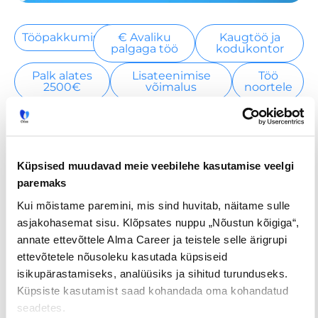
Tööpakkumised
€ Avaliku
Kaugtöö ja
palgaga töö
kodukontor
Palk alates
Lisateenimise
Töö
2500€
võimalus
noortele
Jaga postitust
Küpsised muudavad meie veebilehe kasutamise veelgi
paremaks
Kui mõistame paremini, mis sind huvitab, näitame sulle
Prev
Nex
asjakohasemat sisu. Klõpsates nuppu „Nõustun kõigiga“,
annate ettevõttele Alma Career ja teistele selle ärigrupi
EELMINE
JÄRGMINE
ettevõtetele nõusoleku kasutada küpsiseid
isikupärastamiseks, analüüsiks ja sihitud turunduseks.
Küpsiste kasutamist saad kohandada oma kohandatud
seadetes.