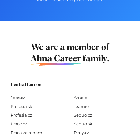
We are a member of
Alma Career
family.
Central Europe
Jobs.cz
Arnold
Profesia.sk
Teamio
Profesia.cz
Seduo.cz
Prace.cz
Seduo.sk
Práca za rohom
Platy.cz