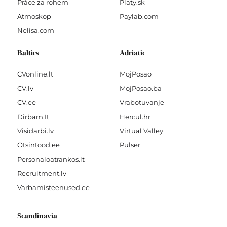
Práce za rohem
Platy.sk
Atmoskop
Paylab.com
Nelisa.com
Baltics
Adriatic
CVonline.lt
MojPosao
CV.lv
MojPosao.ba
CV.ee
Vrabotuvanje
Dirbam.It
Hercul.hr
Visidarbi.lv
Virtual Valley
Otsintood.ee
Pulser
Personaloatrankos.lt
Recruitment.lv
Varbamisteenused.ee
Scandinavia