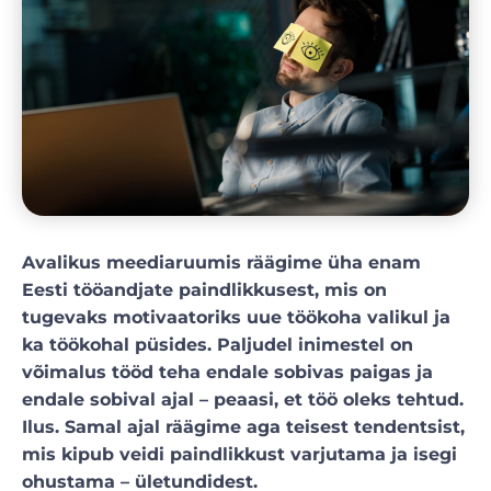
Avalikus meediaruumis räägime üha enam
Eesti tööandjate paindlikkusest, mis on
tugevaks motivaatoriks uue töökoha valikul ja
ka töökohal püsides. Paljudel inimestel on
võimalus tööd teha endale sobivas paigas ja
endale sobival ajal – peaasi, et töö oleks tehtud.
Ilus. Samal ajal räägime aga teisest tendentsist,
mis kipub veidi paindlikkust varjutama ja isegi
ohustama – ületundidest.