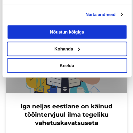
Loe lisaks
Näita andmeid
Nõustun kõigiga
Uuringud
Kohanda
Keeldu
Iga neljas eestlane on käinud
tööintervjuul ilma tegeliku
vahetuskavatsuseta