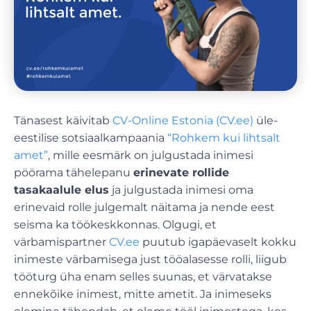
Tänasest käivitab
CV-Online Estonia (CV.ee)
üle-
eestilise sotsiaalkampaania
“Rohkem kui lihtsalt
amet”
, mille eesmärk on julgustada inimesi
pöörama tähelepanu
erinevate rollide
tasakaalule elus
ja julgustada inimesi oma
erinevaid rolle julgemalt näitama ja nende eest
seisma ka töökeskkonnas. Olgugi, et
värbamispartner
CV.ee
puutub igapäevaselt kokku
inimeste värbamisega just tööalasesse rolli, liigub
tööturg üha enam selles suunas, et värvatakse
ennekõike inimest, mitte ametit. Ja inimeseks