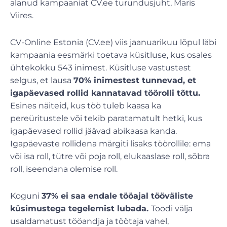
alanud kampaaniat CV.ee turundusjuht, Maris
Viires.
CV-Online Estonia (CV.ee) viis jaanuarikuu lõpul läbi
kampaania eesmärki toetava küsitluse, kus osales
ühtekokku 543 inimest. Küsitluse vastustest
selgus, et lausa
70% inimestest tunnevad, et
igapäevased rollid kannatavad töörolli tõttu.
Esines näiteid, kus töö tuleb kaasa ka
pereüritustele või tekib paratamatult hetki, kus
igapäevased rollid jäävad abikaasa kanda.
Igapäevaste rollidena märgiti lisaks töörollile: ema
või isa roll, tütre või poja roll, elukaaslase roll, sõbra
roll, iseendana olemise roll.
Koguni
37% ei saa endale tööajal tööväliste
küsimustega tegelemist lubada.
Toodi välja
usaldamatust tööandja ja töötaja vahel,