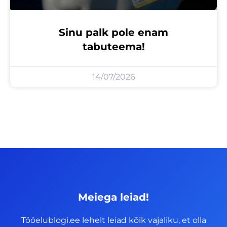
Sinu palk pole enam
tabuteema!
14/07/2026
Meiega leiad!
Tööelublogi.ee lehelt leiad kõik vajaliku, et olla