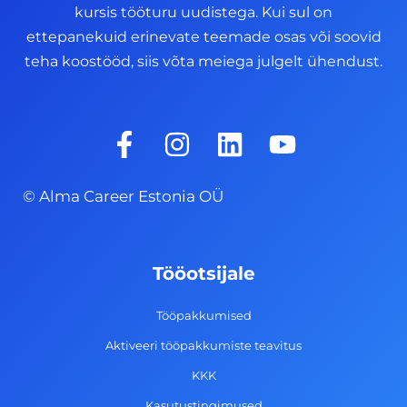
kursis tööturu uudistega. Kui sul on
ettepanekuid erinevate teemade osas või soovid
teha koostööd, siis võta meiega julgelt ühendust.
F
I
L
Y
a
n
i
o
c
s
n
u
© Alma Career Estonia OÜ
e
t
k
t
b
a
e
u
o
g
d
b
Tööotsijale
o
r
i
e
k
a
n
Tööpakkumised
-
m
Aktiveeri tööpakkumiste teavitus
f
KKK
Kasutustingimused