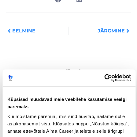
Prev
Nex
EELMINE
JÄRGMINE
Loe lisaks
Küpsised muudavad meie veebilehe kasutamise veelgi
Uuringud
paremaks
Kui mõistame paremini, mis sind huvitab, näitame sulle
asjakohasemat sisu. Klõpsates nuppu „Nõustun kõigiga“,
annate ettevõttele Alma Career ja teistele selle ärigrupi