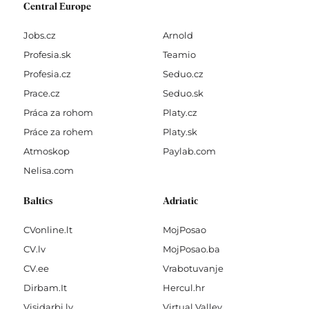
Central Europe
Jobs.cz
Arnold
Profesia.sk
Teamio
Profesia.cz
Seduo.cz
Prace.cz
Seduo.sk
Práca za rohom
Platy.cz
Práce za rohem
Platy.sk
Atmoskop
Paylab.com
Nelisa.com
Baltics
Adriatic
CVonline.lt
MojPosao
CV.lv
MojPosao.ba
CV.ee
Vrabotuvanje
Dirbam.It
Hercul.hr
Visidarbi.lv
Virtual Valley