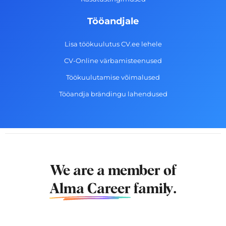
Tööandjale
Lisa töökuulutus CV.ee lehele
CV-Online värbamisteenused
Töökuulutamise võimalused
Tööandja brändingu lahendused
We are a member of
Alma Career
family.