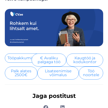
Tööpakkumised
€ Avaliku
Kaugtöö ja
palgaga töö
kodukontor
Palk alates
Lisateenimise
Töö
2500€
võimalus
noortele
Jaga postitust