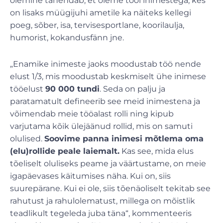
olemine tähendab, et oleme tööl inimestega, kes
on lisaks müügijuhi ametile ka näiteks kellegi
poeg, sõber, isa, tervisesportlane, koorilaulja,
humorist, kokandusfänn jne.
„Enamike inimeste jaoks moodustab töö nende
elust 1/3, mis moodustab keskmiselt ühe inimese
tööelust
90 000 tundi
. Seda on palju ja
paratamatult defineerib see meid inimestena ja
võimendab meie tööalast rolli ning kipub
varjutama kõik ülejäänud rollid, mis on samuti
olulised.
Soovime panna inimesi mõtlema oma
(elu)rollide peale laiemalt.
Kas see, mida elus
tõeliselt oluliseks peame ja väärtustame, on meie
igapäevases käitumises näha. Kui on, siis
suurepärane. Kui ei ole, siis tõenäoliselt tekitab see
rahutust ja rahulolematust, millega on mõistlik
teadlikult tegeleda juba täna“, kommenteeris