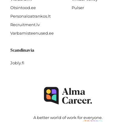
Otsintood.ee
Pulser
Personaloatrankos.lt
Recruitment.lv
Varbamisteenused.ee
Scandinavia
Jobly.fi
A better world of work for
everyone
.