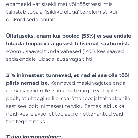
ebameeldivat sisekliimat või tööstressi, mis
takistab tööajal ’isikliku eluga’ tegelemist, kui
olukord seda nõuab.
Üllatuseks, enam kui pooled (55%) ei saa endale
lubada tööpäeva algusest hilisemat saabumist.
Rõõmu saavad tunda vähesed (14%), kes saavad
seda endale lubada lausa väga tihti.
31% inimestest tunnevad, et nad ei saa olla tööl
päris nemad ise.
Kannavad maski varjates enda
igapäevaseid rolle. Siinkohal märgiti vastajate
poolt, et ühtegi rolli ei saa jätta tööajal tahaplaanile,
sest see loob inimesest terviku. Samas leidus ka
neid, kes leiavad, et töö aeg on ettenähtud vaid
töö tegemiseks.
Tutvu kampaaniaga: