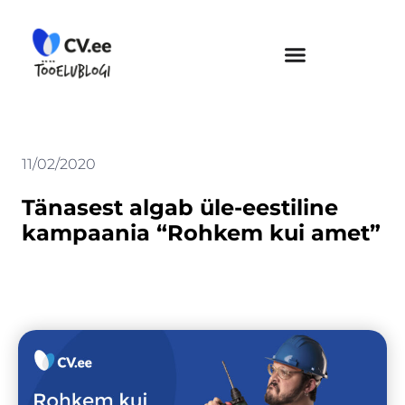
Skip
to
content
11/02/2020
Tänasest algab üle-eestiline
kampaania “Rohkem kui amet”