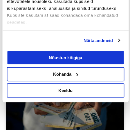
ettevõtetele nõusoleku kasutada küpsiseid
isikupärastamiseks, analüüsiks ja sihitud turunduseks.
Küpsiste kasutamist saad kohandada oma kohandatud
seadetes.
Iga neljas eestlane on käinud
tööintervjuul ilma tegeliku
Näita andmeid
vahetuskavatsuseta
Nõustun kõigiga
23/07/2026
Kohanda
Tööotsijale
Keeldu