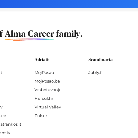
of
Alma Career
family.
Adriatic
Scandinavia
lt
MojPosao
Jobly.fi
MojPosao.ba
Vrabotuvanje
Hercul.hr
lv
Virtual Valley
.ee
Pulser
atrankos.lt
nt.lv