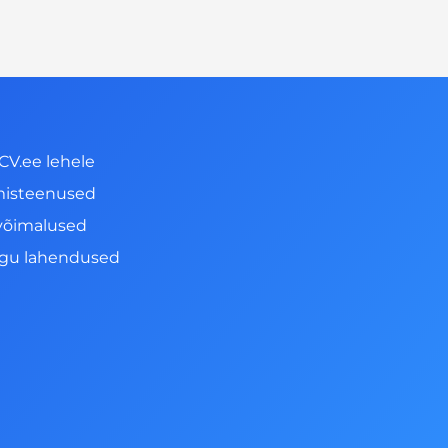
CV.ee lehele
misteenused
võimalused
ngu lahendused