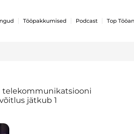
ingud
Tööpakkumised
Podcast
Top Tööan
ja telekommunikatsiooni
võitlus jätkub 1