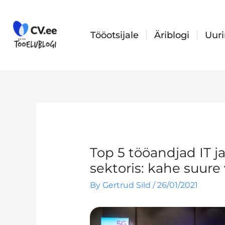
Skip
to
content
Tööotsijale
Äriblogi
Uur
Top 5 tööandjad IT 
sektoris: kahe suure 
By
Gertrud Sild
/
26/01/2021