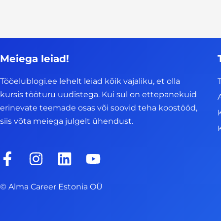
Meiega leiad!
Tööelublogi.ee lehelt leiad kõik vajaliku, et olla
kursis tööturu uudistega. Kui sul on ettepanekuid
erinevate teemade osas või soovid teha koostööd,
siis võta meiega julgelt ühendust.
F
I
L
Y
a
n
i
o
c
s
n
u
© Alma Career Estonia OÜ
e
t
k
t
b
a
e
u