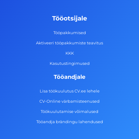
b
a
e
u
o
g
d
b
Tööotsijale
o
r
i
e
k
a
n
Tööpakkumised
-
m
Aktiveeri tööpakkumiste teavitus
f
KKK
Kasutustingimused
Tööandjale
Lisa töökuulutus CV.ee lehele
CV-Online värbamisteenused
Töökuulutamise võimalused
Tööandja brändingu lahendused