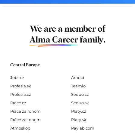
We are a member of
Alma Career
family.
Central Europe
Jobs.cz
Arnold
Profesia.sk
Teamio
Profesia.cz
Seduo.cz
Prace.cz
Seduo.sk
Práca za rohom
Platy.cz
Práce za rohem
Platy.sk
Atmoskop
Paylab.com