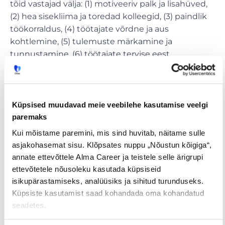
tõid vastajad välja: (1) motiveeriv palk ja lisahüved,
(2) hea sisekliima ja toredad kolleegid, (3) paindlik
töökorraldus, (4) töötajate võrdne ja aus
kohtlemine, (5) tulemuste märkamine ja
tunnustamine, (6) töötajate tervise eest
hoolitsemine ning (7) arenguvõimaluste
pakkumine.
19.11.2020-11.01.2021 viis CV-Online Estonia/CV.ee
Küpsised muudavad meie veebilehe kasutamise veelgi
läbi traditsioonilise
TOP tööandja uuringu
, millega
paremaks
selgitati välja töövõtjate eelistused tööandja
Kui mõistame paremini, mis sind huvitab, näitame sulle
valikul. Kokku osales uuringus 3222 inimest üle
asjakohasemat sisu. Klõpsates nuppu „Nõustun kõigiga“,
Eesti, kes said märkida oma eelistatuima tööandja
annate ettevõttele Alma Career ja teistele selle ärigrupi
seitsmes erinevas ärisektoris. Uuringu
ettevõtetele nõusoleku kasutada küpsiseid
tulemustega saab tutvuda
topemployer.ee
lehel.
isikupärastamiseks, analüüsiks ja sihitud turunduseks.
Küpsiste kasutamist saad kohandada oma kohandatud
seadetes.
Tööpakkumised
€ Avaliku
Kaugtöö ja