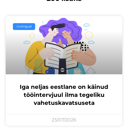
Uuringud
Iga neljas eestlane on käinud
tööintervjuul ilma tegeliku
vahetuskavatsuseta
23/07/2026