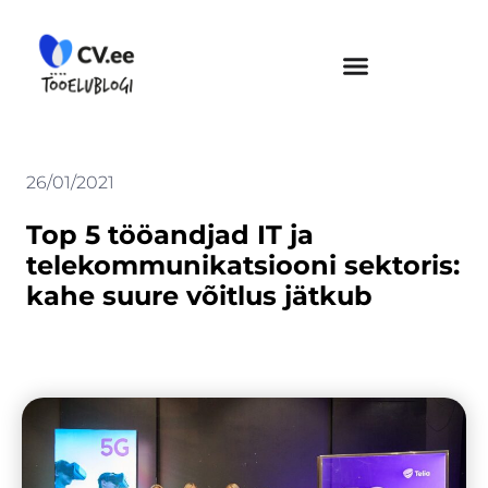
Skip
to
content
26/01/2021
Top 5 tööandjad IT ja
telekommunikatsiooni sektoris:
kahe suure võitlus jätkub