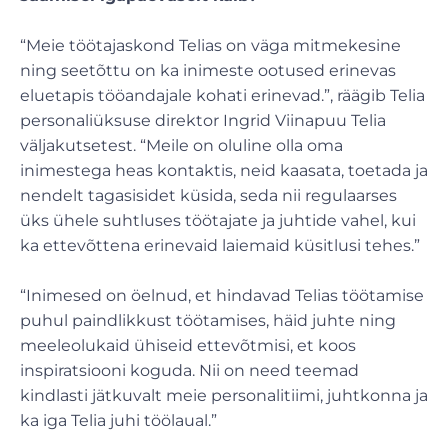
“Meie töötajaskond Telias on väga mitmekesine
ning seetõttu on ka inimeste ootused erinevas
eluetapis tööandajale kohati erinevad.”, räägib Telia
personaliüksuse direktor Ingrid Viinapuu Telia
väljakutsetest. “Meile on oluline olla oma
inimestega heas kontaktis, neid kaasata, toetada ja
nendelt tagasisidet küsida, seda nii regulaarses
üks ühele suhtluses töötajate ja juhtide vahel, kui
ka ettevõttena erinevaid laiemaid küsitlusi tehes.”
“Inimesed on öelnud, et hindavad Telias töötamise
puhul paindlikkust töötamises, häid juhte ning
meeleolukaid ühiseid ettevõtmisi, et koos
inspiratsiooni koguda. Nii on need teemad
kindlasti jätkuvalt meie personalitiimi, juhtkonna ja
ka iga Telia juhi töölaual.”