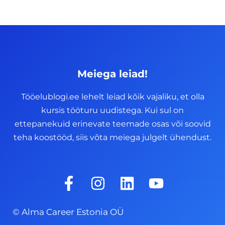
Meiega leiad!
Tööelublogi.ee lehelt leiad kõik vajaliku, et olla
kursis tööturu uudistega. Kui sul on
ettepanekuid erinevate teemade osas või soovid
teha koostööd, siis võta meiega julgelt ühendust.
F
I
L
Y
a
n
i
o
c
s
n
u
© Alma Career Estonia OÜ
e
t
k
t