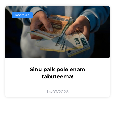
Tööotsijale
Sinu palk pole enam
tabuteema!
14/07/2026