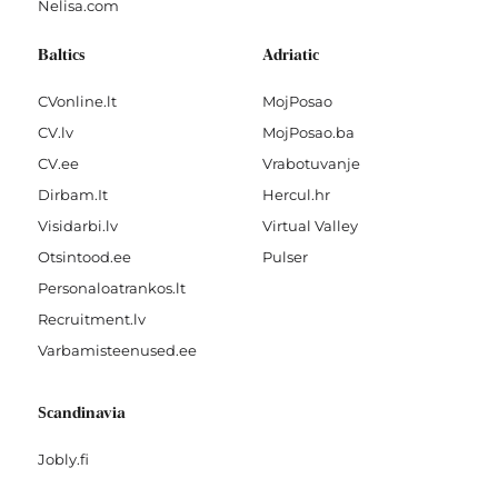
Nelisa.com
Baltics
Adriatic
CVonline.lt
MojPosao
CV.lv
MojPosao.ba
CV.ee
Vrabotuvanje
Dirbam.It
Hercul.hr
Visidarbi.lv
Virtual Valley
Otsintood.ee
Pulser
Personaloatrankos.lt
Recruitment.lv
Varbamisteenused.ee
Scandinavia
Jobly.fi