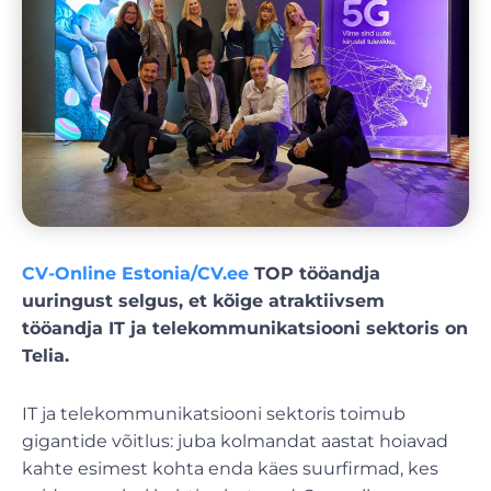
CV-Online Estonia/CV.ee
TOP tööandja
uuringust selgus, et kõige atraktiivsem
tööandja IT ja telekommunikatsiooni sektoris on
Telia.
IT ja telekommunikatsiooni sektoris toimub
gigantide võitlus: juba kolmandat aastat hoiavad
kahte esimest kohta enda käes suurfirmad, kes