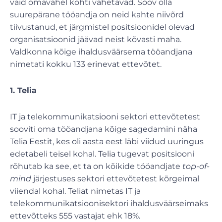
vaid omavahel kohti vahetavad. Soov olla
suurepärane tööandja on neid kahte niivõrd
tiivustanud, et järgmistel positsioonidel olevad
organisatsioonid jäävad neist kõvasti maha.
Valdkonna kõige ihaldusväärsema tööandjana
nimetati kokku 133 erinevat ettevõtet.
1. Telia
IT ja telekommunikatsiooni sektori ettevõtetest
sooviti oma tööandjana kõige sagedamini näha
Telia Eestit, kes oli aasta eest läbi viidud uuringus
edetabeli teisel kohal. Telia tugevat positsiooni
rõhutab ka see, et ta on kõikide tööandjate
top-of-
mind
järjestuses sektori ettevõtetest kõrgeimal
viiendal kohal. Teliat nimetas IT ja
telekommunikatsioonisektori ihaldusväärseimaks
ettevõtteks 555 vastajat ehk 18%.