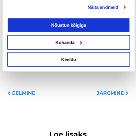
palgaga töö
kodukontor
Näita andmeid
Palk alates
Lisateenimise
Töö
2500€
võimalus
noortele
Nõustun kõigiga
Kohanda
Jaga postitust
Keeldu
Prev
Nex
EELMINE
JÄRGMINE
Loe lisaks