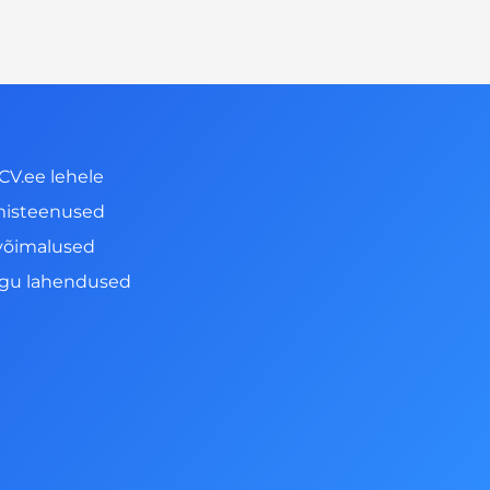
CV.ee lehele
misteenused
võimalused
ngu lahendused