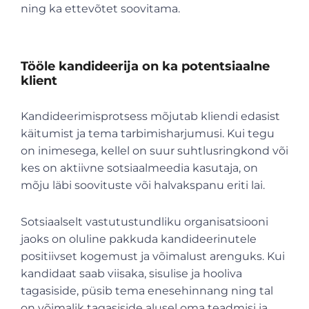
ning ka ettevõtet soovitama.
Tööle kandideerija on ka potentsiaalne
klient
Kandideerimisprotsess mõjutab kliendi edasist
käitumist ja tema tarbimisharjumusi. Kui tegu
on inimesega, kellel on suur suhtlusringkond või
kes on aktiivne sotsiaalmeedia kasutaja, on
mõju läbi soovituste või halvakspanu eriti lai.
Sotsiaalselt vastutustundliku organisatsiooni
jaoks on oluline pakkuda kandideerinutele
positiivset kogemust ja võimalust arenguks. Kui
kandidaat saab viisaka, sisulise ja hooliva
tagasiside, püsib tema enesehinnang ning tal
on võimalik tagasiside alusel oma teadmisi ja