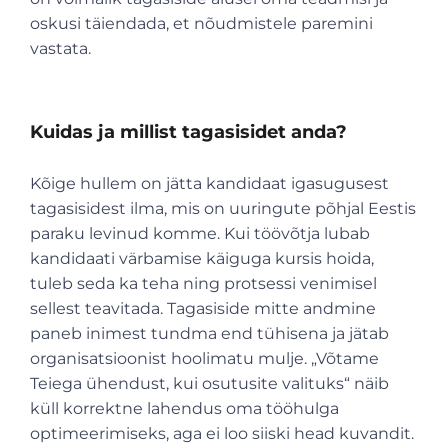
oskusi täiendada, et nõudmistele paremini
vastata.
Kuidas ja millist tagasisidet anda?
Kõige hullem on jätta kandidaat igasugusest
tagasisidest ilma, mis on uuringute põhjal Eestis
paraku levinud komme. Kui töövõtja lubab
kandidaati värbamise käiguga kursis hoida,
tuleb seda ka teha ning protsessi venimisel
sellest teavitada. Tagasiside mitte andmine
paneb inimest tundma end tühisena ja jätab
organisatsioonist hoolimatu mulje. „Võtame
Teiega ühendust, kui osutusite valituks“ näib
küll korrektne lahendus oma tööhulga
optimeerimiseks, aga ei loo siiski head kuvandit.