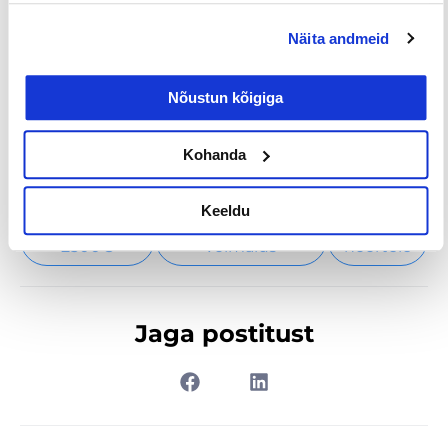
meeskond!
Näita andmeid
Nõustun kõigiga
Kohanda
Tööpakkumised
€ Avaliku
Kaugtöö ja
palgaga töö
kodukontor
Keeldu
Palk alates
Lisateenimise
Töö
2500€
võimalus
noortele
Jaga postitust
Prev
Nex