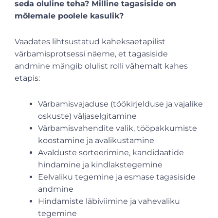
seda oluline teha? Milline tagasiside on
mõlemale poolele kasulik?
Vaadates lihtsustatud kaheksaetapilist
värbamisprotsessi näeme, et tagasiside
andmine mängib olulist rolli vähemalt kahes
etapis:
Värbamisvajaduse (töökirjelduse ja vajalike
oskuste) väljaselgitamine
Värbamisvahendite valik, tööpakkumiste
koostamine ja avalikustamine
Avalduste sorteerimine, kandidaatide
hindamine ja kindlakstegemine
Eelvaliku tegemine ja esmase tagasiside
andmine
Hindamiste läbiviimine ja vahevaliku
tegemine