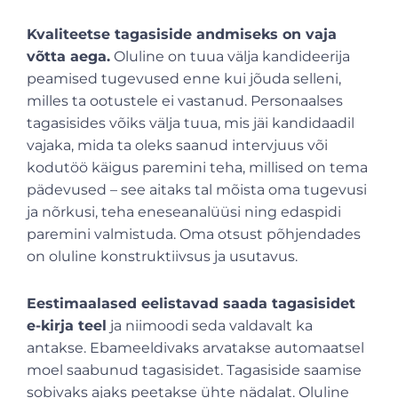
Kvaliteetse tagasiside andmiseks on vaja
võtta aega.
Oluline on tuua välja kandideerija
peamised tugevused enne kui jõuda selleni,
milles ta ootustele ei vastanud. Personaalses
tagasisides võiks välja tuua, mis jäi kandidaadil
vajaka, mida ta oleks saanud intervjuus või
kodutöö käigus paremini teha, millised on tema
pädevused – see aitaks tal mõista oma tugevusi
ja nõrkusi, teha eneseanalüüsi ning edaspidi
paremini valmistuda. Oma otsust põhjendades
on oluline konstruktiivsus ja usutavus.
Eestimaalased eelistavad saada tagasisidet
e-kirja teel
ja niimoodi seda valdavalt ka
antakse. Ebameeldivaks arvatakse automaatsel
moel saabunud tagasisidet. Tagasiside saamise
sobivaks ajaks peetakse ühte nädalat. Oluline