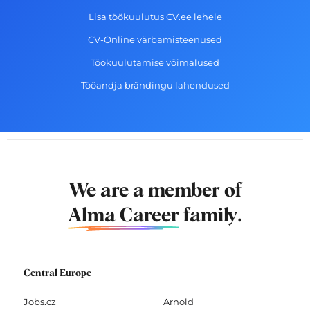
Lisa töökuulutus CV.ee lehele
CV-Online värbamisteenused
Töökuulutamise võimalused
Tööandja brändingu lahendused
We are a member of
Alma Career
family.
Central Europe
Jobs.cz
Arnold