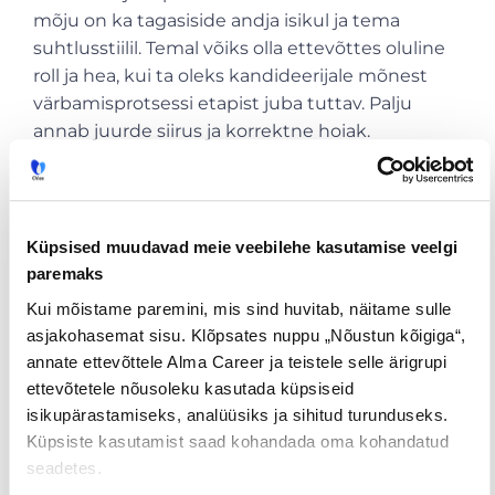
mõju on ka tagasiside andja isikul ja tema
suhtlusstiilil. Temal võiks olla ettevõttes oluline
roll ja hea, kui ta oleks kandideerijale mõnest
värbamisprotsessi etapist juba tuttav. Palju
annab juurde siirus ja korrektne hoiak.
Kokkuvõttes saab öelda, et värbamisprotsessis
on tagasiside andmisel oluline roll nii tööandja
kui kandidaadi jaoks, seetõttu on arukas sellele
Küpsised muudavad meie veebilehe kasutamise veelgi
eraldi aeg planeerida.
paremaks
Kui mõistame paremini, mis sind huvitab, näitame sulle
See kõik tuleb tuttav ette, aga ettevõttes pole
asjakohasemat sisu. Klõpsates nuppu „Nõustun kõigiga“,
juhtidel mahti detailidesse süveneda? Et
annate ettevõttele Alma Career ja teistele selle ärigrupi
kandidaate mitte puuduliku tagasiside tõttu
ettevõtetele nõusoleku kasutada küpsiseid
kaotada ja ka kõik teised värbamisprotsessi
isikupärastamiseks, analüüsiks ja sihitud turunduseks.
osad hästi ja tulemuslikult tehtud saaks, on
Küpsiste kasutamist saad kohandada oma kohandatud
seadetes.
abiks kogenud CV.ee
vä
r
bamisteenuste