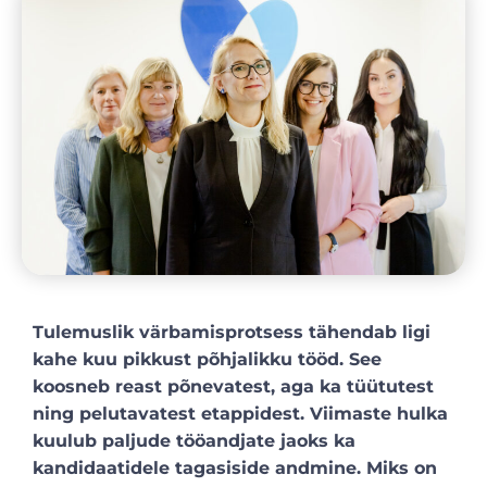
Tulemuslik värbamisprotsess tähendab ligi
kahe kuu pikkust põhjalikku tööd. See
koosneb reast põnevatest, aga ka tüütutest
ning pelutavatest etappidest. Viimaste hulka
kuulub paljude tööandjate jaoks ka
kandidaatidele tagasiside andmine. Miks on