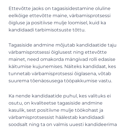
Ettevõtte jaoks on tagasisidestamine oluline
eelkõige ettevõtte maine, värbamisprotsessi
õigluse ja positiivse mulje loomisel, kuid ka
kandidaadi tarbimisotsuste tõttu.
Tagasiside andmine mõjutab kandidaatide taju
värbamisprotsessi õiglusest ning ettevõtte
mainet, need omakorda mängivad rolli edasise
käitumise kujunemises. Näiteks kandidaat, kes
tunnetab värbamisprotsessi õiglasena, võtab
suurema tõenäosusega tööpakkumise vastu.
Ka nende kandidaatide puhul, kes valituks ei
osutu, on kvaliteetse tagasiside andmine
kasulik, sest positiivne mulje töökohast ja
värbamisprotsessist häälestab kandidaadi
soodsalt ning ta on valmis uuesti kandideerima