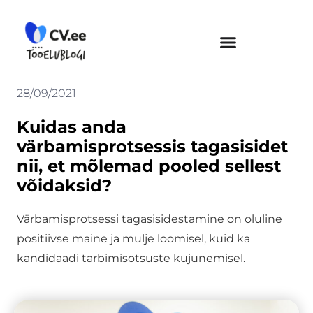
Skip
to
content
28/09/2021
Kuidas anda
värbamisprotsessis tagasisidet
nii, et mõlemad pooled sellest
võidaksid?
Värbamisprotsessi tagasisidestamine on oluline
positiivse maine ja mulje loomisel, kuid ka
kandidaadi tarbimisotsuste kujunemisel.