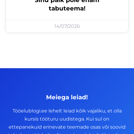
tabuteema!
14/07/2026
Meiega leiad!
Tööelublogi.ee lehelt leiad kõik vajaliku, et olla
kursis tööturu uudistega. Kui sul on
ettepanekuid erinevate teemade osas või soovid