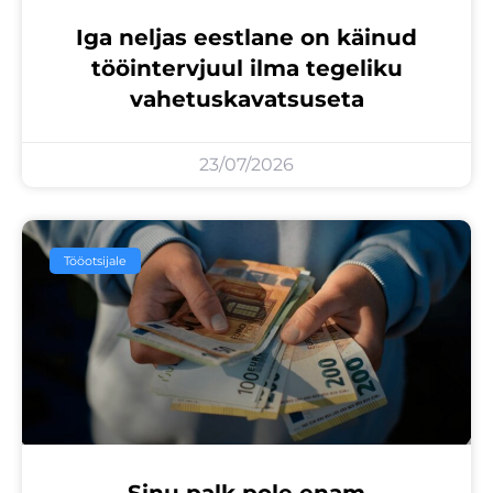
Iga neljas eestlane on käinud
tööintervjuul ilma tegeliku
vahetuskavatsuseta
23/07/2026
Tööotsijale
Sinu palk pole enam