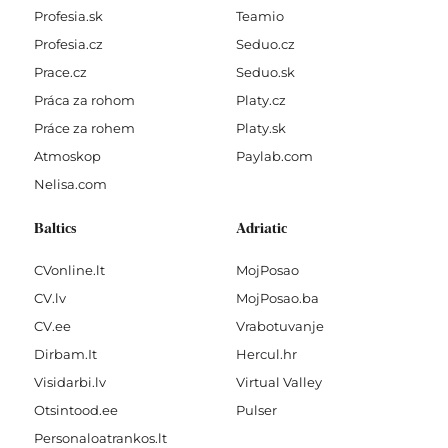
Profesia.sk
Teamio
Profesia.cz
Seduo.cz
Prace.cz
Seduo.sk
Práca za rohom
Platy.cz
Práce za rohem
Platy.sk
Atmoskop
Paylab.com
Nelisa.com
Baltics
Adriatic
CVonline.lt
MojPosao
CV.lv
MojPosao.ba
CV.ee
Vrabotuvanje
Dirbam.It
Hercul.hr
Visidarbi.lv
Virtual Valley
Otsintood.ee
Pulser
Personaloatrankos.lt