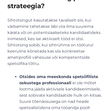
strateegia?
Sihtotsingut kasutatakse tavaliselt siis, kui
värbamine tahetakse läbi viia ilma suurema
kärata või on potentsiaalseteks kandidaatideks
inimesed, kes ise aktiivselt tööd ei otsi.
Sihtotsing sobib, kui sihtrühma on tööturul
keeruline kõnetada kas siis konkreetse
ametiprofiili vähesuse või kompetentside
spetsiifika tõttu.
Otsides oma meeskonda spetsiifiliste
oskustega professionaali
ei ole mõtet
lootma jääda aktiivsele kandideerimisele,
sest sobivate kandidaatide hulk on kitsas.
Suure tõenäosusega on nad heade
spetsialistidena oma tööandja poolt