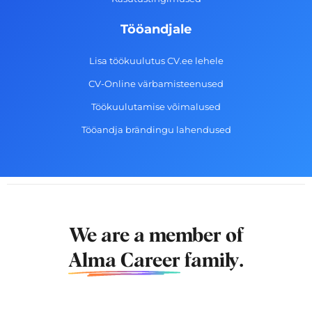
Tööandjale
Lisa töökuulutus CV.ee lehele
CV-Online värbamisteenused
Töökuulutamise võimalused
Tööandja brändingu lahendused
We are a member of
Alma Career
family.