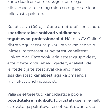
kandidaadi oskustele, kogemustele ja
isikuomadustele ning mida on organisatsioonil
talle vastu pakkuda.
Kui otsitava töötaja täpne ametiprofiil on teada,
kaardistatakse sobivad valdkonnas
tegutsevad professionaalid
. Näiteks CV Online’i
sihtotsingu teenuse puhul otsitakse sobivaid
inimesi mitmetest erinevatest kanalitest:
Linkedin-st, Facebooki erialastest gruppidest,
ettevõtete kodulehekülgedelt, erialaliitude
lehtedelt ja teistest avalikke andmeid
sisaldavatest kanalitest, aga ka omaenda
mahukast andmebaasist.
Välja selekteeritud kandidaatide poole
pöördutakse isiklikult
. Tutvustatakse lähemalt
ettevõtet ja pakutavat ametikohta, uuritakse