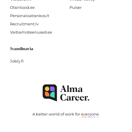
Otsintood.ee
Pulser
Personaloatrankos.lt
Recruitment.lv
Varbamisteenused.ee
Scandinavia
Jobly.fi
A better world of work for
everyone
.