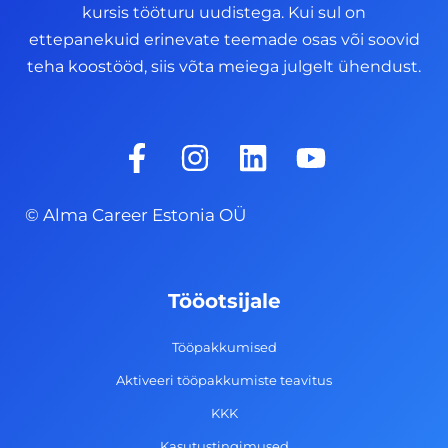
kursis tööturu uudistega. Kui sul on
ettepanekuid erinevate teemade osas või soovid
teha koostööd, siis võta meiega julgelt ühendust.
F
I
L
Y
a
n
i
o
c
s
n
u
© Alma Career Estonia OÜ
e
t
k
t
b
a
e
u
o
g
d
b
Tööotsijale
o
r
i
e
k
a
n
Tööpakkumised
-
m
Aktiveeri tööpakkumiste teavitus
f
KKK
Kasutustingimused