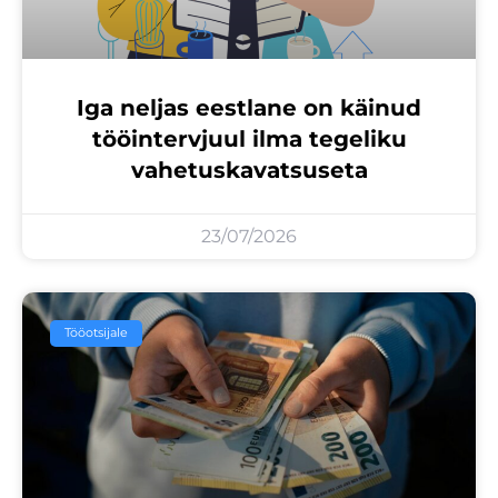
Iga neljas eestlane on käinud
tööintervjuul ilma tegeliku
vahetuskavatsuseta
23/07/2026
Tööotsijale