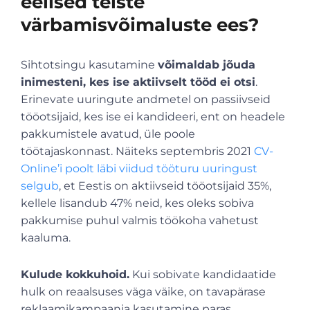
eelised teiste
värbamisvõimaluste ees?
Sihtotsingu kasutamine
võimaldab jõuda
inimesteni, kes ise aktiivselt tööd ei otsi
.
Erinevate uuringute andmetel on passiivseid
tööotsijaid, kes ise ei kandideeri, ent on headele
pakkumistele avatud, üle poole
töötajaskonnast. Näiteks septembris 2021
CV-
Online’i poolt läbi viidud tööturu uuringust
selgub
, et Eestis on aktiivseid tööotsijaid 35%,
kellele lisandub 47% neid, kes oleks sobiva
pakkumise puhul valmis töökoha vahetust
kaaluma.
Kulude kokkuhoid.
Kui sobivate kandidaatide
hulk on reaalsuses väga väike, on tavapärase
reklaamikampaania kasutamine paras