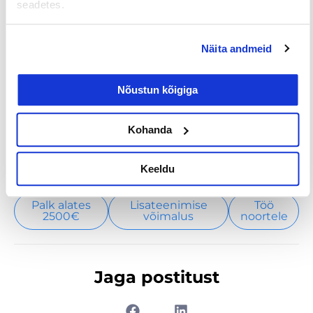
tegutseda äärmiselt konfidentsiaalselt.
seadetes.
Kui soovid abi sobiva värbamisteenuse valimisel,
Näita andmeid
võta julgesti ühendust!
Nõustun kõigiga
Kohanda
Tööpakkumised
€ Avaliku
Kaugtöö ja
Keeldu
palgaga töö
kodukontor
Palk alates
Lisateenimise
Töö
2500€
võimalus
noortele
Jaga postitust