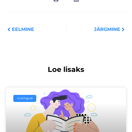
Prev
Nex
EELMINE
JÄRGMINE
Loe lisaks
Uuringud