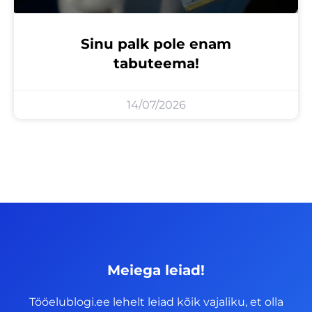
Sinu palk pole enam
tabuteema!
14/07/2026
Meiega leiad!
Tööelublogi.ee lehelt leiad kõik vajaliku, et olla