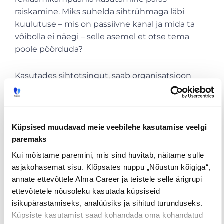
raiskamine. Miks suhelda sihtrühmaga läbi
kuulutuse – mis on passiivne kanal ja mida ta
võibolla ei näegi – selle asemel et otse tema
poole pöörduda?
Kasutades sihtotsingut, saab organisatsioon
tegutseda
konfidentsiaalselt
, turu ja ka teiste
töötajate teadmata. Hea strateegia puhul ei tea
konkurent su samme ette. Saad leida oma
meeskonda õiged talendid kasvõi otse teiselt
Küpsised muudavad meie veebilehe kasutamise veelgi
tööpostilt ja seda kõike avaliku tähelepanuta.
paremaks
Kui mõistame paremini, mis sind huvitab, näitame sulle
Sihtotsinguga värbamist saab organisatsioon
asjakohasemat sisu. Klõpsates nuppu „Nõustun kõigiga“,
ise korraldada või töö professionaalidele
annate ettevõttele Alma Career ja teistele selle ärigrupi
usaldada. Viimasel puhul on eeliseks
ettevõtetele nõusoleku kasutada küpsiseid
ulatuslik kontaktide võrgustik, kogemus
isikupärastamiseks, analüüsiks ja sihitud turunduseks.
valitud sihtrühmale õigesti läheneda ja oskus
Küpsiste kasutamist saad kohandada oma kohandatud