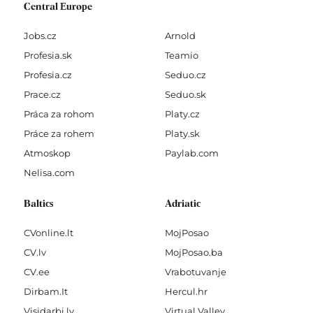
Central Europe
Jobs.cz
Arnold
Profesia.sk
Teamio
Profesia.cz
Seduo.cz
Prace.cz
Seduo.sk
Práca za rohom
Platy.cz
Práce za rohem
Platy.sk
Atmoskop
Paylab.com
Nelisa.com
Baltics
Adriatic
CVonline.lt
MojPosao
CV.lv
MojPosao.ba
CV.ee
Vrabotuvanje
Dirbam.It
Hercul.hr
Visidarbi.lv
Virtual Valley