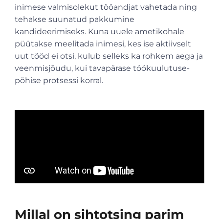
inimese valmisolekut tööandjat vahetada ning
tehakse suunatud pakkumine
kandideerimiseks. Kuna uuele ametikohale
püütakse meelitada inimesi, kes ise aktiivselt
uut tööd ei otsi, kulub selleks ka rohkem aega ja
veenmisjõudu, kui tavapärase töökuulutuse-
põhise protsessi korral.
Millal on sihtotsing parim