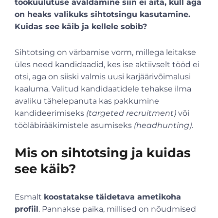
töökuulutuse avaldamine siin ei aita, küll aga
on heaks valikuks sihtotsingu kasutamine.
Kuidas see käib ja kellele sobib?
Sihtotsing on värbamise vorm, millega leitakse
üles need kandidaadid, kes ise aktiivselt tööd ei
otsi, aga on siiski valmis uusi karjäärivõimalusi
kaaluma. Valitud kandidaatidele tehakse ilma
avaliku tähelepanuta kas pakkumine
kandideerimiseks
(targeted recruitment)
või
tööläbirääkimistele asumiseks
(headhunting)
.
Mis on sihtotsing ja kuidas
see käib?
Esmalt
koostatakse täidetava ametikoha
profiil
. Pannakse paika, millised on nõudmised