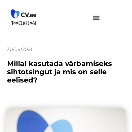
Skip
to
content
30/09/2021
Millal kasutada värbamiseks
sihtotsingut ja mis on selle
eelised?