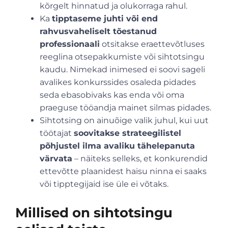
kõrgelt hinnatud ja olukorraga rahul.
Ka
tipptaseme juhti või end
rahvusvaheliselt tõestanud
professionaali
otsitakse eraettevõtluses
reeglina otsepakkumiste või sihtotsingu
kaudu. Nimekad inimesed ei soovi sageli
avalikes konkurssides osaleda pidades
seda ebasobivaks kas enda või oma
praeguse tööandja mainet silmas pidades.
Sihtotsing on ainuõige valik juhul, kui uut
töötajat
soovitakse strateegilistel
põhjustel ilma avaliku tähelepanuta
värvata
– näiteks selleks, et konkurendid
ettevõtte plaanidest haisu ninna ei saaks
või tipptegijaid ise üle ei võtaks.
Millised on sihtotsingu