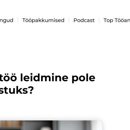
ingud
Tööpakkumised
Podcast
Top Tööan
töö leidmine pole
estuks?