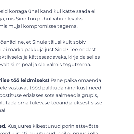
sid korraga ühel kandikul kätte saada ei
sja, mis Sind töö puhul rahulolevaks
almis mujal kompromisse tegema.
õenäoline, et Sinule täiuslikult sobiv
õi ei märka pakkuja just Sind? Tee endast
iivseks ja kättesaadavaks, kirjelda selles
evalt silm peal ja ole valmis tegutsema.
iise töö leidmiseks!
Pane paika omaenda
stele vastavat tööd pakkuda ning kust need
ostituse erialases sotsiaalmeedia grupis,
lutada oma tulevase tööandja uksest sisse
ma!
ed.
Kusjuures kibestunud porin ettevõtte
ord kiiresti muutunud, neil ei pruugi olla