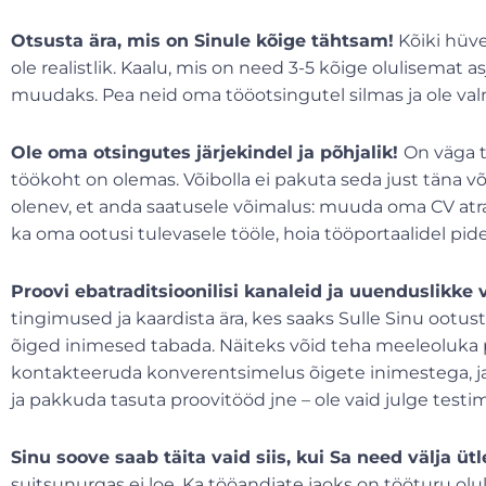
Otsusta ära, mis on Sinule kõige tähtsam!
Kõiki hüve
ole realistlik. Kaalu, mis on need 3-5 kõige olulisemat a
muudaks. Pea neid oma tööotsingutel silmas ja ole v
Ole oma otsingutes järjekindel ja põhjalik!
On väga t
töökoht on olemas. Võibolla ei pakuta seda just täna v
olenev, et anda saatusele võimalus: muuda oma CV atrakt
ka oma ootusi tulevasele tööle, hoia tööportaalidel pid
Proovi ebatraditsioonilisi kanaleid ja uuenduslikke v
tingimused ja kaardista ära, kes saaks Sulle Sinu ootu
õiged inimesed tabada. Näiteks võid teha meeleoluka p
kontakteeruda konverentsimelus õigete inimestega, ja
ja pakkuda tasuta proovitööd jne – ole vaid julge testi
Sinu soove saab täita vaid siis, kui Sa need välja ütl
suitsunurgas ei loe. Ka tööandjate jaoks on tööturu oluk