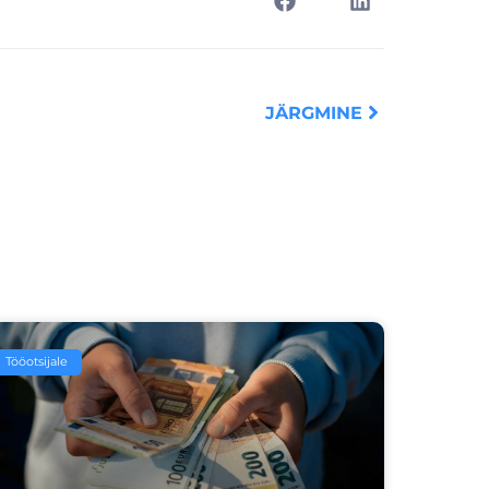
Next
JÄRGMINE
Tööotsijale