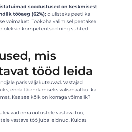
listatuimad soodustused on keskmisest
ndlik tööaeg (62%);
olulisteks peeti ka
se võimalust. Töökoha valimisel peetakse
hid oleksid kompetentsed ning suhted
used, mis
tavat tööd leida
jale päris väljakutsuvad. Vastajad
uks, enda täiendamiseks välismaal kui ka
imat. Kas see kõik on korraga võimalik?
s leiavad oma ootustele vastava töö;
tele vastava töö juba leidnud. Kuidas