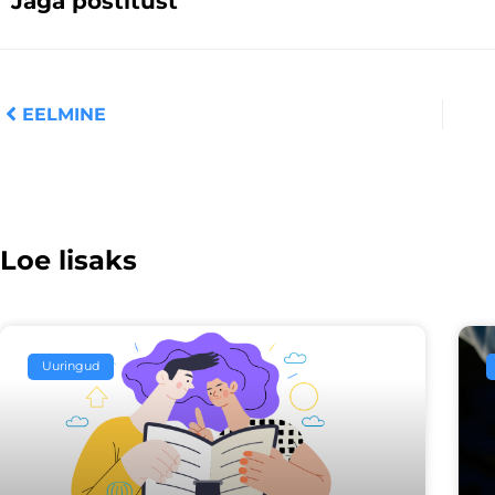
Jaga postitust
Prev
EELMINE
Loe lisaks
Uuringud