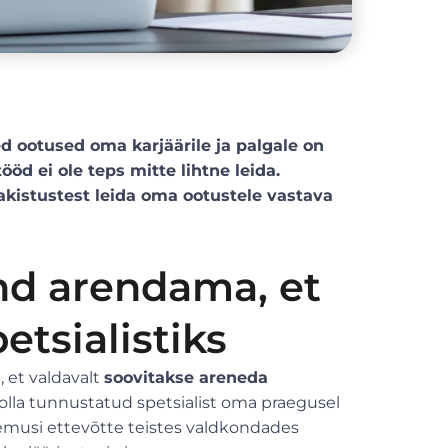
ed ootused oma karjäärile ja palgale on
öd ei ole teps mitte lihtne leida.
akistustest leida oma ootustele vastava
nd arendama, et
tsialistiks
 et valdavalt
soovitakse areneda
lla tunnustatud spetsialist oma praegusel
emusi ettevõtte teistes valdkondades