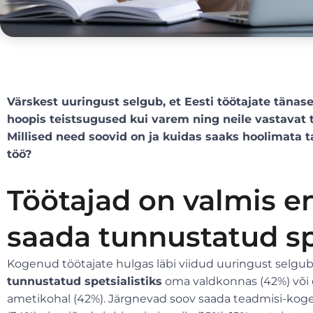
Värskest uuringust selgub, et Eesti töötajate tänas
hoopis teistsugused kui varem ning neile vastavat tö
Millised need soovid on ja kuidas saaks hoolimata t
töö?
Töötajad on valmis e
saada tunnustatud spe
Kogenud töötajate hulgas läbi viidud uuringust selgub,
tunnustatud spetsialistiks
oma valdkonnas (42%) või o
ametikohal (42%). Järgnevad soov saada teadmisi-kog