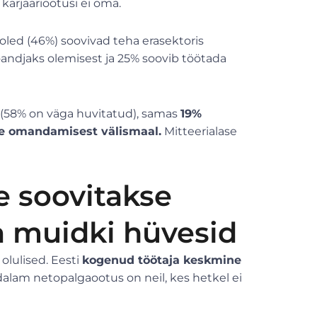
 karjääriootusi ei oma.
ooled (46%) soovivad teha erasektoris
öandjaks olemisest ja 25% soovib töötada
s (58% on väga huvitatud), samas
19%
se omandamisest välismaal.
Mitteerialase
e soovitakse
a muidki hüvesid
olulised. Eesti
kogenud töötaja keskmine
lam netopalgaootus on neil, kes hetkel ei