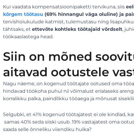
Kui vaadata kompensatsioonipaketti tervikuna, siis
ee
kõrgem töötasu
(69% hinnangul väga oluline) ja pai
tervishoiukulude katmist, tulemustasu ning lisapuhku
tähtsaks, et
ettevõte kohtleks töötajaid võrdselt
, ju
töökaaslastega head.
Siin on mõned soovit
aitavad ootustele vas
Nagu näeme, on kogenud töötajate ootused oma tööand
hindavad töökoha puhul nii võimalust erialaseks areng
korralikku palka, paindlikku tööaega ja mõnusat sisekli
Selgubki, et 41% kogenud töötajatest ei ole kindlad, ka
samas 40% seda siiski usub. 19% vastajatest oma ootus
saada selle õnneliku viiendiku hulka?