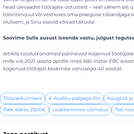
head ülevaadet töötajate ootustest – veel vähem siis 
tööintervjuul või vestluses oma praeguse tööandjaga se
olulisem, ja Sinu soovid võivad täituda!
Soovime Sulle ausust iseenda vastu, julgust teguts
Artiklis toodud andmed pärinevad kogenud töötajal
mille viis 2021. aasta aprillis-mais läbi Instar EBC koo
kogenud töötajat keskmise vanusega 40 aastat.
Tööpakkumised
€ Avaliku palgaga töö
Kaugtöö ja
Palk alates 2500€
Lisateenimise võimalus
Töö noo