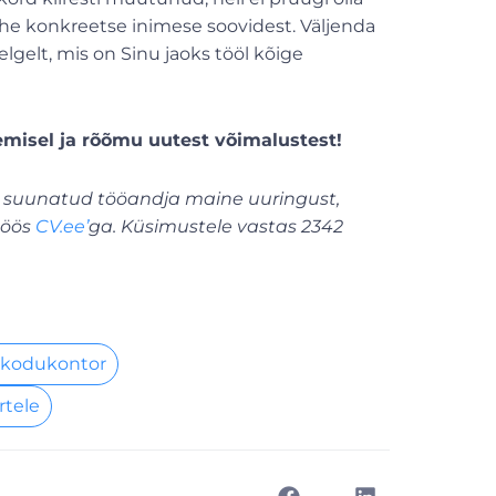
ühe konkreetse inimese soovidest. Väljenda
lgelt, mis on Sinu jaoks tööl kõige
emisel ja rõõmu uutest võimalustest!
e suunatud tööandja maine uuringust,
stöös
CV.ee’
ga. Küsimustele vastas 2342
 kodukontor
rtele