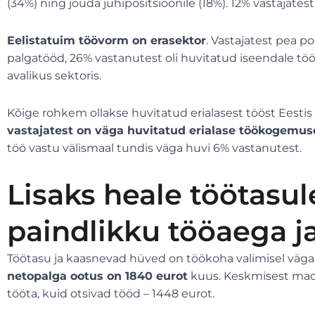
(34%) ning jõuda juhipositsioonile (18%). 12% vastajatest
Eelistatuim töövorm on erasektor
. Vastajatest pea p
palgatööd, 26% vastanutest oli huvitatud iseendale tö
avalikus sektoris.
Kõige rohkem ollakse huvitatud erialasest tööst Eesti
vastajatest on väga huvitatud erialase töökogemu
töö vastu välismaal tundis väga huvi 6% vastanutest.
Lisaks heale töötasul
paindlikku tööaega j
Töötasu ja kaasnevad hüved on töökoha valimisel väga 
netopalga ootus on 1840 eurot
kuus. Keskmisest mada
tööta, kuid otsivad tööd – 1448 eurot.