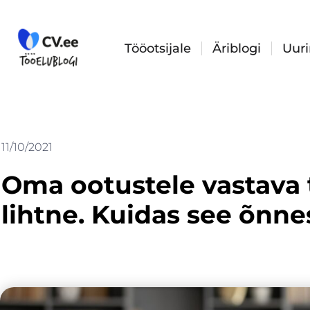
Skip
to
content
Tööotsijale
Äriblogi
Uur
11/10/2021
Oma ootustele vastava 
lihtne. Kuidas see õnn