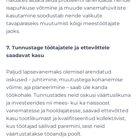
näidates aidata seda probleemi lahendada: nende
isapuhkuse võtmine ja muude vanemahüvitiste
kasutamine soodustab nende valikute
tavapäraseks muutumist kõigi meestöötajate
jaoks.
7. Tunnustage töötajatele ja ettevõttele
saadavat kasu
Paljud lapsevanemaks olemisel arendatud
oskused – juhtimine, muutustega kohanemise
võime, aja planeerimine – saab üle kanda
töökohale. Tunnustades neid oskusi väärtuslikuna
ja investeerides nii mees- kui ka naissoost
vanematesse ja hooldajatesse, saavad ettevõtted
kasu tootlikumast ja kvalifitseeritud kollektiivist,
kus töötajad säilivad paremini, sest neid
väärtustatakse tööandja poolt.