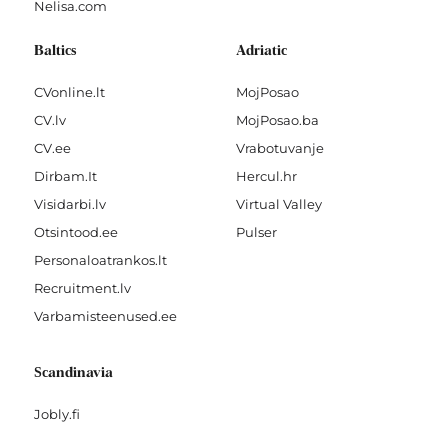
Nelisa.com
Baltics
Adriatic
CVonline.lt
MojPosao
CV.lv
MojPosao.ba
CV.ee
Vrabotuvanje
Dirbam.It
Hercul.hr
Visidarbi.lv
Virtual Valley
Otsintood.ee
Pulser
Personaloatrankos.lt
Recruitment.lv
Varbamisteenused.ee
Scandinavia
Jobly.fi