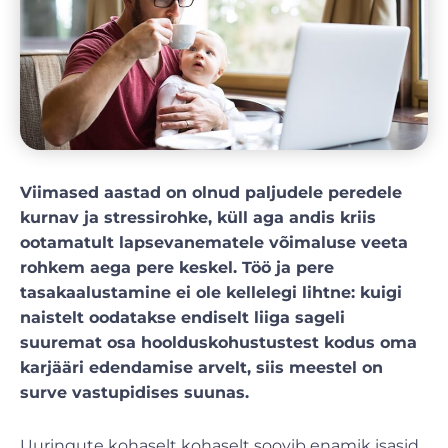
Viimased aastad on olnud paljudele peredele
kurnav ja stressirohke, küll aga andis kriis
ootamatult lapsevanematele võimaluse veeta
rohkem aega pere keskel. Töö ja pere
tasakaalustamine ei ole kellelegi lihtne: kuigi
naistelt oodatakse endiselt liiga sageli
suuremat osa hoolduskohustustest kodus oma
karjääri edendamise arvelt, siis meestel on
surve vastupidises suunas.
Uuringute kohaselt kohaselt soovib enamik isasid