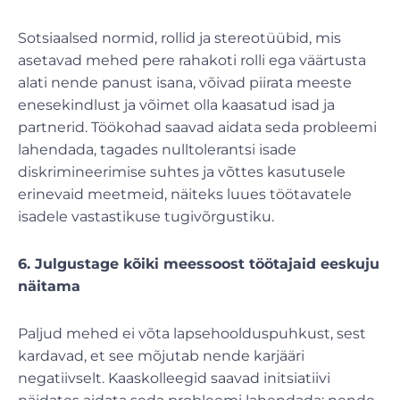
Sotsiaalsed normid, rollid ja stereotüübid, mis
asetavad mehed pere rahakoti rolli ega väärtusta
alati nende panust isana, võivad piirata meeste
enesekindlust ja võimet olla kaasatud isad ja
partnerid. Töökohad saavad aidata seda probleemi
lahendada, tagades nulltolerantsi isade
diskrimineerimise suhtes ja võttes kasutusele
erinevaid meetmeid, näiteks luues töötavatele
isadele vastastikuse tugivõrgustiku.
6. Julgustage kõiki meessoost töötajaid eeskuju
näitama
Paljud mehed ei võta lapsehoolduspuhkust, sest
kardavad, et see mõjutab nende karjääri
negatiivselt. Kaaskolleegid saavad initsiatiivi