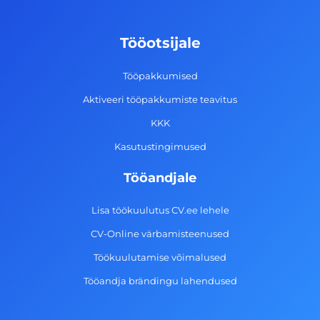
b
a
e
u
o
g
d
b
Tööotsijale
o
r
i
e
k
a
n
Tööpakkumised
-
m
Aktiveeri tööpakkumiste teavitus
f
KKK
Kasutustingimused
Tööandjale
Lisa töökuulutus CV.ee lehele
CV-Online värbamisteenused
Töökuulutamise võimalused
Tööandja brändingu lahendused