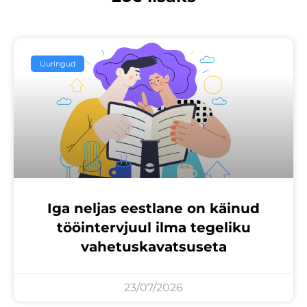
Uuringud
Iga neljas eestlane on käinud
tööintervjuul ilma tegeliku
vahetuskavatsuseta
23/07/2026