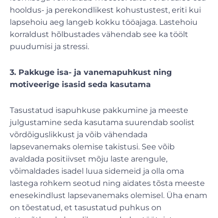
hooldus- ja perekondlikest kohustustest, eriti kui
lapsehoiu aeg langeb kokku tööajaga. Lastehoiu
korraldust hõlbustades vähendab see ka töölt
puudumisi ja stressi.
3. Pakkuge isa- ja vanemapuhkust ning
motiveerige isasid seda kasutama
Tasustatud isapuhkuse pakkumine ja meeste
julgustamine seda kasutama suurendab soolist
võrdõiguslikkust ja võib vähendada
lapsevanemaks olemise takistusi. See võib
avaldada positiivset mõju laste arengule,
võimaldades isadel luua sidemeid ja olla oma
lastega rohkem seotud ning aidates tõsta meeste
enesekindlust lapsevanemaks olemisel. Üha enam
on tõestatud, et tasustatud puhkus on