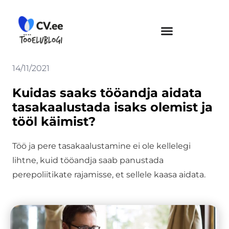
Skip
to
content
14/11/2021
Kuidas saaks tööandja aidata
tasakaalustada isaks olemist ja
tööl käimist?
Töö ja pere tasakaalustamine ei ole kellelegi
lihtne, kuid tööandja saab panustada
perepoliitikate rajamisse, et sellele kaasa aidata.