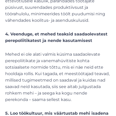
ettevõtlusele kasulik, parandades töötajate
püsivust, suurendades produktiivsust ja
töörahulolu, minimeerides töölt puudumisi ning
vähendades koolitus- ja asenduskulusid.
4. Veenduge, et mehed teaksid saadaolevatest
perepoliitikatest ja nende kasutamisest
Mehed ei ole alati valmis küsima saadaolevate
perepoliitikate ja vanemahüvitiste kohta
sotsiaalsete normide tõttu, mis ei näe neid ette
hooldaja rollis. Kui tagada, et meestöötajad teavad,
millised tugimeetmed on saadaval ja kuidas nad
saavad neid kasutada, siis see aitab julgustada
rohkem mehi – ja seega ka kogu nende
perekonda – saama sellest kasu.
5. Loo töökultuur, mis väärtustab mehi isadena