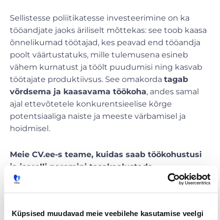
Sellistesse poliitikatesse investeerimine on ka
tööandjate jaoks äriliselt mõttekas: see toob kaasa
õnnelikumad töötajad, kes peavad end tööandja
poolt väärtustatuks, mille tulemusena esineb
vähem kurnatust ja töölt puudumisi ning kasvab
töötajate produktiivsus. See omakorda
tagab
võrdsema ja kaasavama töökoha
, andes samal
ajal ettevõtetele konkurentsieelise kõrge
potentsiaaliga naiste ja meeste värbamisel ja
hoidmisel.
Meie CV.ee-s teame, kuidas saab töökohustusi
ja isarolli paremini tasakaalustada.
Tööpakkumised kodukontori võimalusega
muudavad pere- ja tööelu kooskõlastamise
oluliselt lihtsamaks. Tööta millal, kuidas ja kus
Küpsised muudavad meie veebilehe kasutamise veelgi
ise soovid!