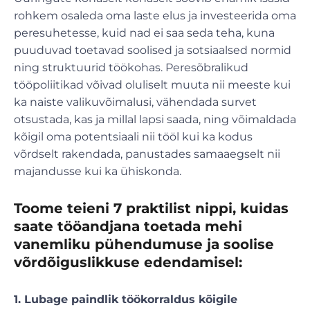
rohkem osaleda oma laste elus ja investeerida oma
peresuhetesse, kuid nad ei saa seda teha, kuna
puuduvad toetavad soolised ja sotsiaalsed normid
ning struktuurid töökohas. Peresõbralikud
tööpoliitikad võivad oluliselt muuta nii meeste kui
ka naiste valikuvõimalusi, vähendada survet
otsustada, kas ja millal lapsi saada, ning võimaldada
kõigil oma potentsiaali nii tööl kui ka kodus
võrdselt rakendada, panustades samaaegselt nii
majandusse kui ka ühiskonda.
Toome teieni 7 praktilist nippi, kuidas
saate tööandjana toetada mehi
vanemliku pühendumuse ja soolise
võrdõiguslikkuse edendamisel:
1. Lubage paindlik töökorraldus kõigile