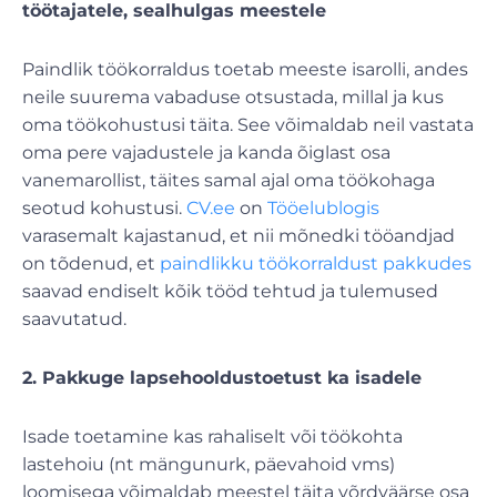
töötajatele, sealhulgas meestele
Paindlik töökorraldus toetab meeste isarolli, andes
neile suurema vabaduse otsustada, millal ja kus
oma töökohustusi täita. See võimaldab neil vastata
oma pere vajadustele ja kanda õiglast osa
vanemarollist, täites samal ajal oma töökohaga
seotud kohustusi.
CV.ee
on
Tööelublogis
varasemalt kajastanud, et nii mõnedki tööandjad
on tõdenud, et
paindlikku töökorraldust pakkudes
saavad endiselt kõik tööd tehtud ja tulemused
saavutatud.
2. Pakkuge lapsehooldustoetust ka isadele
Isade toetamine kas rahaliselt või töökohta
lastehoiu (nt mängunurk, päevahoid vms)
loomisega võimaldab meestel täita võrdväärse osa