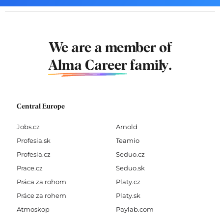
We are a member of
Alma Career
family.
Central Europe
Jobs.cz
Arnold
Profesia.sk
Teamio
Profesia.cz
Seduo.cz
Prace.cz
Seduo.sk
Práca za rohom
Platy.cz
Práce za rohem
Platy.sk
Atmoskop
Paylab.com