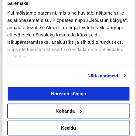
paremaks
Kui mõistame paremini, mis sind huvitab, näitame sulle
Leia sobiv tööpakkumine kodukontori
asjakohasemat sisu. Klõpsates nuppu „Nõustun kõigiga“,
võimalusega
SIIT
.
annate ettevõttele Alma Career ja teistele selle ärigrupi
ettevõtetele nõusoleku kasutada küpsiseid
CV-Online tiim soovib kõigile isadele lõbusat
isikupärastamiseks, analüüsiks ja sihitud turunduseks.
isadepäeva!♡
Küpsiste kasutamist saad kohandada oma kohandatud
seadetes.
Näita andmeid
Nõustun kõigiga
Kohanda
Keeldu
Tööpakkumised
€ Avaliku
Kaugtöö ja