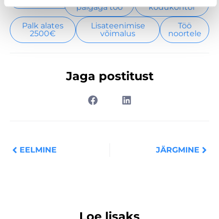
palgaga töö
kodukontor
Palk alates
Lisateenimise
Töö
2500€
võimalus
noortele
Jaga postitust
Prev
Nex
EELMINE
JÄRGMINE
Loe lisaks