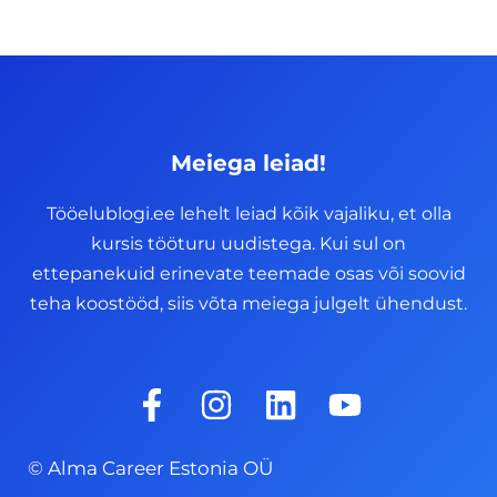
Meiega leiad!
Tööelublogi.ee lehelt leiad kõik vajaliku, et olla
kursis tööturu uudistega. Kui sul on
ettepanekuid erinevate teemade osas või soovid
teha koostööd, siis võta meiega julgelt ühendust.
F
I
L
Y
a
n
i
o
c
s
n
u
© Alma Career Estonia OÜ
e
t
k
t