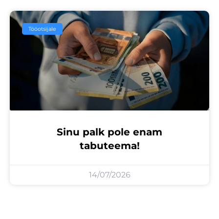
Tööotsijale
Sinu palk pole enam
tabuteema!
14/07/2026