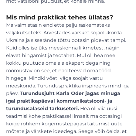
motivatsiooni puudust, et kohale minna.
Mis mind praktikat tehes üllatas?
Ma valmistasin end ette palju raskemateks
väljakutseteks. Arvestades värsket sõjaolukorda
Ukraina ja sisserände tõttu ootasin pidevat tampi.
Kuid olles ise üks meeskonna liikmetest, nägin
elavat hingamist ja teotahet. Mul oli hea meel
kokku puutuda oma ala ekspertidega ning
rõõmustav on see, et nad teevad oma tööd
hingega. Mindki võeti väga soojalt vastu
meeskonda. Turunduspraktika inspireeris mind iga
päev.
Turundusjuht Karla Oder jagas minuga
igal praktikapäeval kommunikatsiooni- ja
turundusalaseid tarkuseteri.
Hea oli viia uusi
teadmisi kohe praktikasse! Ilmselt ma ootasingi
kõige rohkem kogemustepagasi täitumist uute
mõtete ja värskete ideedega. Seega võib öelda, et