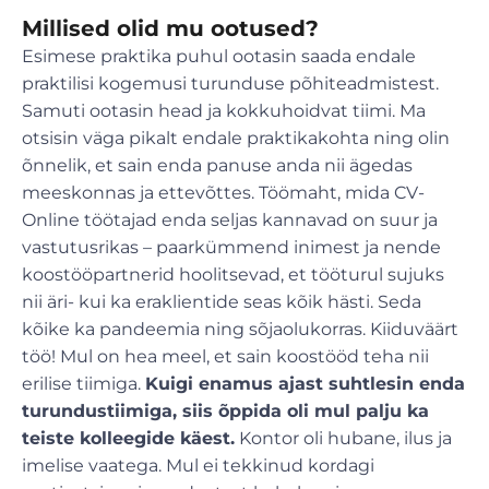
Millised olid mu ootused?
Esimese praktika puhul ootasin saada endale
praktilisi kogemusi turunduse põhiteadmistest.
Samuti ootasin head ja kokkuhoidvat tiimi. Ma
otsisin väga pikalt endale praktikakohta ning olin
õnnelik, et sain enda panuse anda nii ägedas
meeskonnas ja ettevõttes. Töömaht, mida CV-
Online töötajad enda seljas kannavad on suur ja
vastutusrikas – paarkümmend inimest ja nende
koostööpartnerid hoolitsevad, et tööturul sujuks
nii äri- kui ka eraklientide seas kõik hästi. Seda
kõike ka pandeemia ning sõjaolukorras. Kiiduväärt
töö! Mul on hea meel, et sain koostööd teha nii
erilise tiimiga.
Kuigi enamus ajast suhtlesin enda
turundustiimiga, siis õppida oli mul palju ka
teiste kolleegide käest.
Kontor oli hubane, ilus ja
imelise vaatega. Mul ei tekkinud kordagi