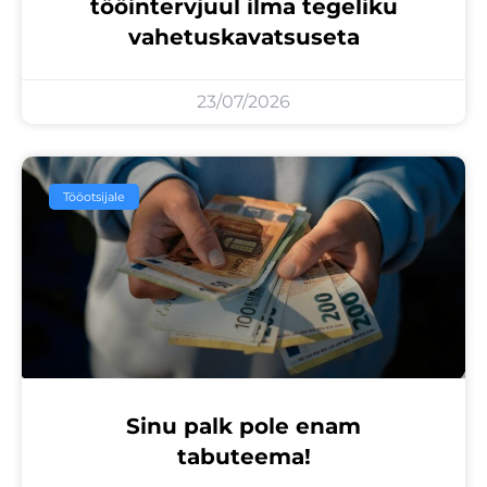
tööintervjuul ilma tegeliku
vahetuskavatsuseta
23/07/2026
Tööotsijale
Sinu palk pole enam
tabuteema!