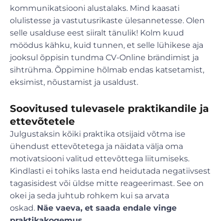
kommunikatsiooni alustalaks. Mind kaasati
olulistesse ja vastutusrikaste ülesannetesse. Olen
selle usalduse eest siiralt tänulik! Kolm kuud
möödus kähku, kuid tunnen, et selle lühikese aja
jooksul õppisin tundma CV-Online brändimist ja
sihtrühma. Õppimine hõlmab endas katsetamist,
eksimist, nõustamist ja usaldust.
Soovitused tulevasele praktikandile ja
ettevõtetele
Julgustaksin kõiki praktika otsijaid võtma ise
ühendust ettevõtetega ja näidata välja oma
motivatsiooni valitud ettevõttega liitumiseks.
Kindlasti ei tohiks lasta end heidutada negatiivsest
tagasisidest või üldse mitte reageerimast. See on
okei ja seda juhtub rohkem kui sa arvata
oskad.
Näe vaeva, et saada endale vinge
praktikakogemus.