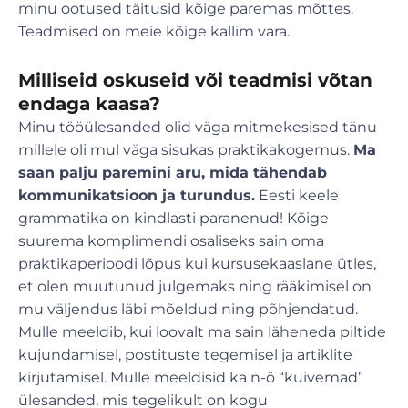
minu ootused täitusid kõige paremas mõttes.
Teadmised on meie kõige kallim vara.
Milliseid oskuseid või teadmisi võtan
endaga kaasa?
Minu tööülesanded olid väga mitmekesised tänu
millele oli mul väga sisukas praktikakogemus.
Ma
saan palju paremini aru, mida tähendab
kommunikatsioon ja turundus.
Eesti keele
grammatika on kindlasti paranenud! Kõige
suurema komplimendi osaliseks sain oma
praktikaperioodi lõpus kui kursusekaaslane ütles,
et olen muutunud julgemaks ning rääkimisel on
mu väljendus läbi mõeldud ning põhjendatud.
Mulle meeldib, kui loovalt ma sain läheneda piltide
kujundamisel, postituste tegemisel ja artiklite
kirjutamisel. Mulle meeldisid ka n-ö “kuivemad”
ülesanded, mis tegelikult on kogu