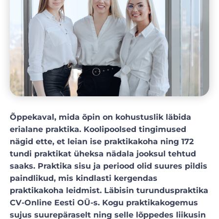
Õppekaval, mida õpin on kohustuslik läbida
erialane praktika. Koolipoolsed tingimused
nägid ette, et leian ise praktikakoha ning 172
tundi praktikat üheksa nädala jooksul tehtud
saaks. Praktika sisu ja periood olid suures pildis
paindlikud, mis kindlasti kergendas
praktikakoha leidmist. Läbisin turunduspraktika
CV-Online Eesti OÜ-s. Kogu praktikakogemus
sujus suurepäraselt ning selle lõppedes liikusin