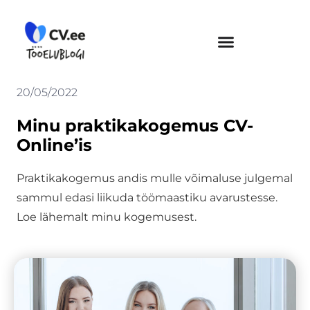
Skip
to
content
20/05/2022
Minu praktikakogemus CV-
Online’is
Praktikakogemus andis mulle võimaluse julgemal
sammul edasi liikuda töömaastiku avarustesse.
Loe lähemalt minu kogemusest.