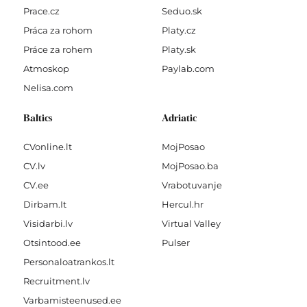
Prace.cz
Seduo.sk
Práca za rohom
Platy.cz
Práce za rohem
Platy.sk
Atmoskop
Paylab.com
Nelisa.com
Baltics
Adriatic
CVonline.lt
MojPosao
CV.lv
MojPosao.ba
CV.ee
Vrabotuvanje
Dirbam.It
Hercul.hr
Visidarbi.lv
Virtual Valley
Otsintood.ee
Pulser
Personaloatrankos.lt
Recruitment.lv
Varbamisteenused.ee