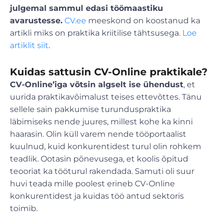
julgemal sammul edasi töömaastiku
avarustesse.
CV.ee
meeskond on koostanud ka
artikli miks on praktika kriitilise tähtsusega.
Loe
artiklit siit
.
Kuidas sattusin CV-Online praktikale?
CV-Online’iga võtsin algselt ise ühendust
, et
uurida praktikavõimalust teises ettevõttes. Tänu
sellele sain pakkumise turunduspraktika
läbimiseks nende juures, millest kohe ka kinni
haarasin. Olin küll varem nende tööportaalist
kuulnud, kuid konkurentidest turul olin rohkem
teadlik. Ootasin põnevusega, et koolis õpitud
teooriat ka tööturul rakendada. Samuti oli suur
huvi teada mille poolest erineb CV-Online
konkurentidest ja kuidas töö antud sektoris
toimib.