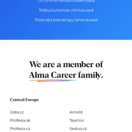
CV-Online värbamisteenused
Töökuulutamise võimalused
Tööandja brändingu lahendused
We are a member of
Alma Career
family.
Central Europe
Jobs.cz
Arnold
Profesia.sk
Teamio
Profesia.cz
Seduo.cz