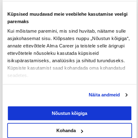
ja mis eelkõige pakuvad mulle huvi. Igati väärt
praktikakogemus!
Küpsised muudavad meie veebilehe kasutamise veelgi
paremaks
Kui mõistame paremini, mis sind huvitab, näitame sulle
Tööpakkumised
€ Avaliku
Kaugtöö ja
asjakohasemat sisu. Klõpsates nuppu „Nõustun kõigiga“,
palgaga töö
kodukontor
annate ettevõttele Alma Career ja teistele selle ärigrupi
ettevõtetele nõusoleku kasutada küpsiseid
Palk alates
Lisateenimise
Töö
2500€
võimalus
noortele
isikupärastamiseks, analüüsiks ja sihitud turunduseks.
Küpsiste kasutamist saad kohandada oma kohandatud
seadetes.
Jaga postitust
Näita andmeid
Nõustun kõigiga
Prev
Nex
Kohanda
EELMINE
JÄRGMINE