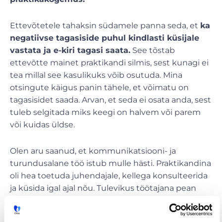
Ettevõtetele tahaksin südamele panna seda, et
ka
negatiivse tagasiside puhul kindlasti küsijale
vastata ja e-kiri tagasi saata.
See tõstab
ettevõtte mainet praktikandi silmis, sest kunagi ei
tea millal see kasulikuks võib osutuda. Mina
otsingute käigus panin tähele, et võimatu on
tagasisidet saada. Arvan, et seda ei osata anda, sest
tuleb selgitada miks keegi on halvem või parem
või kuidas üldse.
Olen aru saanud, et kommunikatsiooni- ja
turundusalane töö istub mulle hästi. Praktikandina
oli hea toetuda juhendajale, kellega konsulteerida
ja küsida igal ajal nõu. Tulevikus töötajana pean
vastutama ise enda tegude eest. Maailm on mu
ees valla ning otsin võimalusi, mis arendavad mind