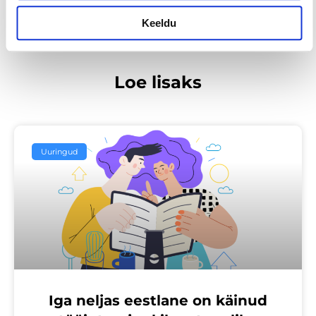
Keeldu
Loe lisaks
Uuringud
Iga neljas eestlane on käinud