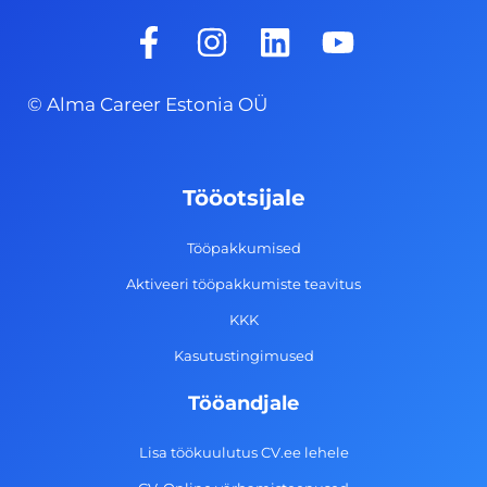
F
I
L
Y
a
n
i
o
c
s
n
u
© Alma Career Estonia OÜ
e
t
k
t
b
a
e
u
o
g
d
b
Tööotsijale
o
r
i
e
k
a
n
Tööpakkumised
-
m
Aktiveeri tööpakkumiste teavitus
f
KKK
Kasutustingimused
Tööandjale
Lisa töökuulutus CV.ee lehele