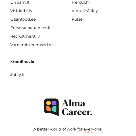
Dirbam.It
Hercul.hr
Visidarbi.lv
Virtual Valley
Otsintood.ee
Pulser
Personaloatrankos.lt
Recruitment.lv
Varbamisteenused.ee
Scandinavia
Jobly.fi
A better world of work for
everyone
.