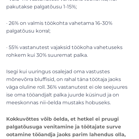
pakutakse palgatõusu 1-15%;
· 26% on valmis töökohta vahetama 16-30%
palgatõusu korral;
· 55% vastanutest vajaksid töökoha vahetuseks
rohkem kui 30% suuremat palka.
Isegi kui uuringus osalejad oma vastustes
mõnevõrra bluffisid, on rahal täna töötaja jaoks
väga oluline roll. 36% vastanutest ei ole seejuures
ise oma tööandjalt palka juurde küsinud ja on
meeskonnas nii-öelda mustaks hobuseks.
Kokkuvõttes võib öelda, et hetkel ei pruugi
palgatõusuga venitamine ja töötajate surve
ootamine tööandja jaoks parim lahendus olla,