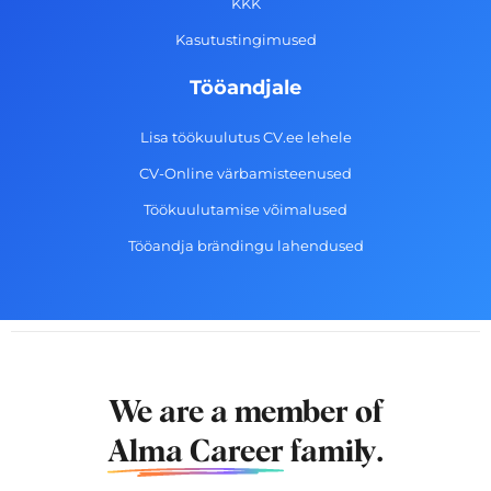
f
KKK
Kasutustingimused
Tööandjale
Lisa töökuulutus CV.ee lehele
CV-Online värbamisteenused
Töökuulutamise võimalused
Tööandja brändingu lahendused
We are a member of
Alma Career
family.