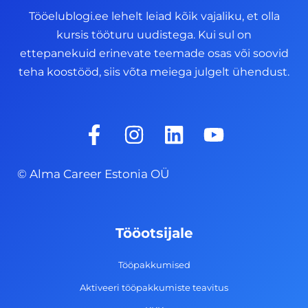
Tööelublogi.ee lehelt leiad kõik vajaliku, et olla
kursis tööturu uudistega. Kui sul on
ettepanekuid erinevate teemade osas või soovid
teha koostööd, siis võta meiega julgelt ühendust.
F
I
L
Y
a
n
i
o
c
s
n
u
© Alma Career Estonia OÜ
e
t
k
t
b
a
e
u
o
g
d
b
Tööotsijale
o
r
i
e
k
a
n
Tööpakkumised
-
m
Aktiveeri tööpakkumiste teavitus