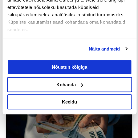
ettevõtetele nõusoleku kasutada küpsiseid
isikupärastamiseks, analüüsiks ja sihitud turunduseks.
Küpsiste kasutamist saad kohandada oma kohandatud
seadetes.
Iga neljas eestlane on käinud
Näita andmeid
tööintervjuul ilma tegeliku
vahetuskavatsuseta
Nõustun kõigiga
23/07/2026
Kohanda
Keeldu
Tööotsijale