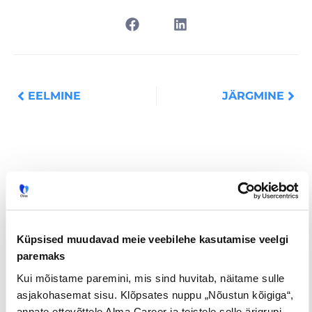
Prev
Nex
EELMINE
JÄRGMINE
Loe lisaks
Küpsised muudavad meie veebilehe kasutamise veelgi
paremaks
Uuringud
Kui mõistame paremini, mis sind huvitab, näitame sulle
asjakohasemat sisu. Klõpsates nuppu „Nõustun kõigiga“,
annate ettevõttele Alma Career ja teistele selle ärigrupi