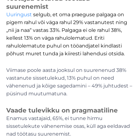
suurenemist
Uuringust
selgub, et oma praeguse palgaga on
pigem rahul või väga rahul 29% vastanutest ning
„nii ja naa“ vastas 33%. Palgaga ei ole rahul 38%,
kellest 13% on väga rahulolematud. Eriti
rahulolematute puhul on tööandjatel kindlasti
põhust muret tunda ja kiiresti lahendusi otsida.
Viimase poole aasta jooksul on suurenenud 38%
vastanute sissetulekud, 13% puhul on need
vähenenud ja kõige sagedamini – 49% juhtudest –
püsinud muutumatuna.
Vaade tulevikku on pragmaatiline
Enamus vastajaid, 65%, ei tunne hirmu
sissetulekute vähenemise osas, küll aga eeldavad
nad töötasu suurenemist.