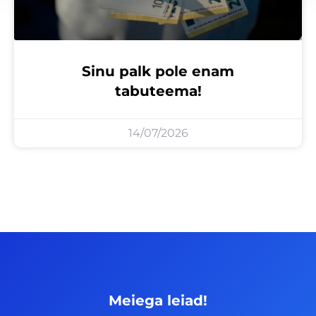
Sinu palk pole enam
tabuteema!
14/07/2026
Meiega leiad!