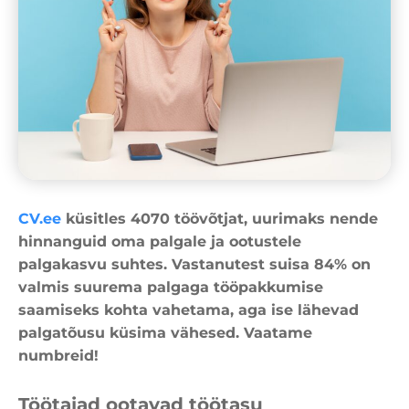
CV.ee
küsitles 4070 töövõtjat, uurimaks nende
hinnanguid oma palgale ja ootustele
palgakasvu suhtes. Vastanutest suisa 84% on
valmis suurema palgaga tööpakkumise
saamiseks kohta vahetama, aga ise lähevad
palgatõusu küsima vähesed. Vaatame
numbreid!
Töötajad ootavad töötasu