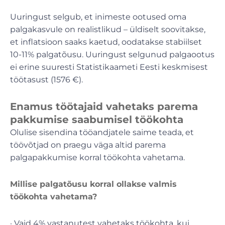
Uuringust selgub, et inimeste ootused oma
palgakasvule on realistlikud – üldiselt soovitakse,
et inflatsioon saaks kaetud, oodatakse stabiilset
10-11% palgatõusu. Uuringust selgunud palgaootus
ei erine suuresti Statistikaameti Eesti keskmisest
töötasust (1576 €).
Enamus töötajaid vahetaks parema
pakkumise saabumisel töökohta
Olulise sisendina tööandjatele saime teada, et
töövõtjad on praegu väga altid parema
palgapakkumise korral töökohta vahetama.
Millise palgatõusu korral ollakse valmis
töökohta vahetama?
· Vaid 4% vastanutest vahetaks töökohta, kui