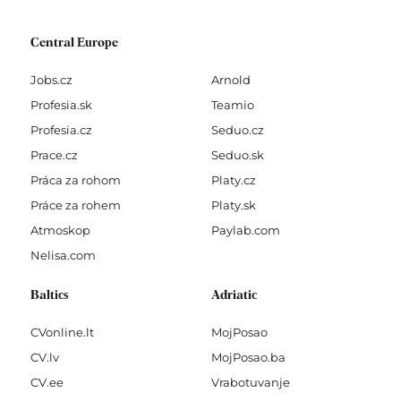
Central Europe
Jobs.cz
Arnold
Profesia.sk
Teamio
Profesia.cz
Seduo.cz
Prace.cz
Seduo.sk
Práca za rohom
Platy.cz
Práce za rohem
Platy.sk
Atmoskop
Paylab.com
Nelisa.com
Baltics
Adriatic
CVonline.lt
MojPosao
CV.lv
MojPosao.ba
CV.ee
Vrabotuvanje