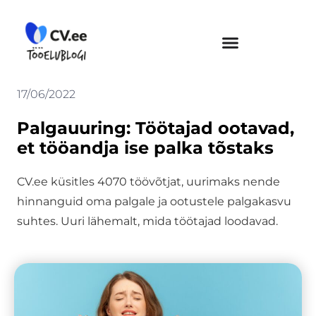
Skip
to
content
17/06/2022
Palgauuring: Töötajad ootavad,
et tööandja ise palka tõstaks
CV.ee küsitles 4070 töövõtjat, uurimaks nende
hinnanguid oma palgale ja ootustele palgakasvu
suhtes. Uuri lähemalt, mida töötajad loodavad.