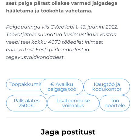
sest palga pärast ollakse varmad jalgadega
hääletama ja töökohta vahetama.
Palgauuringu viis CV.ee läbi 1.–13. juunini 2022.
Töövõtjatele suunatud küsimustikule vastas
veebi teel kokku 4070 tööealist inimest
erinevatest Eesti piirkondadest ja
tegevusvaldkondadest.
Tööpakkumised
€ Avaliku
Kaugtöö ja
palgaga töö
kodukontor
Palk alates
Lisateenimise
Töö
2500€
võimalus
noortele
Jaga postitust