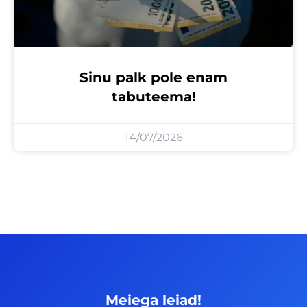
Sinu palk pole enam
tabuteema!
14/07/2026
Meiega leiad!