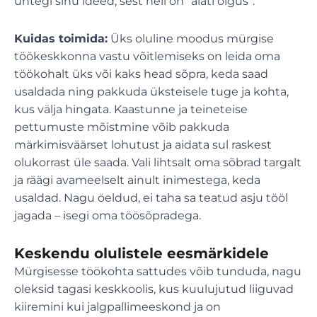
ühtegi sinu ideed, sest neil on “alati õigus”.
Kuidas toimida:
Üks oluline moodus mürgise
töökeskkonna vastu võitlemiseks on leida oma
töökohalt üks või kaks head sõpra, keda saad
usaldada ning pakkuda üksteisele tuge ja kohta,
kus välja hingata. Kaastunne ja teineteise
pettumuste mõistmine võib pakkuda
märkimisväärset lohutust ja aidata sul raskest
olukorrast üle saada. Vali lihtsalt oma sõbrad targalt
ja räägi avameelselt ainult inimestega, keda
usaldad. Nagu öeldud, ei taha sa teatud asju tööl
jagada – isegi oma töösõpradega.
Keskendu olulistele eesmärkidele
Mürgisesse töökohta sattudes võib tunduda, nagu
oleksid tagasi keskkoolis, kus kuulujutud liiguvad
kiiremini kui jalgpallimeeskond ja on