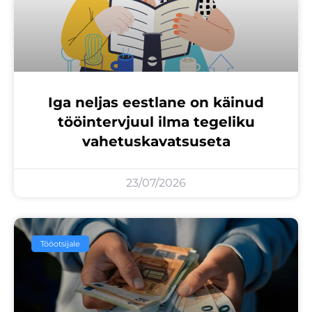
Iga neljas eestlane on käinud
tööintervjuul ilma tegeliku
vahetuskavatsuseta
23/07/2026
Tööotsijale