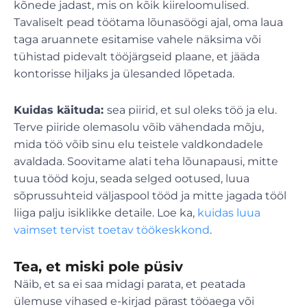
kõnede jadast, mis on kõik kiireloomulised.
Tavaliselt pead töötama lõunasöögi ajal, oma laua
taga aruannete esitamise vahele näksima või
tühistad pidevalt tööjärgseid plaane, et jääda
kontorisse hiljaks ja ülesanded lõpetada.
Kuidas käituda:
sea piirid, et sul oleks töö ja elu.
Terve piiride olemasolu võib vähendada mõju,
mida töö võib sinu elu teistele valdkondadele
avaldada. Soovitame alati teha lõunapausi, mitte
tuua tööd koju, seada selged ootused, luua
sõprussuhteid väljaspool tööd ja mitte jagada tööl
liiga palju isiklikke detaile. Loe ka,
kuidas luua
vaimset tervist toetav töökeskkond
.
Tea, et miski pole püsiv
Näib, et sa ei saa midagi parata, et peatada
ülemuse vihased e-kirjad pärast tööaega või