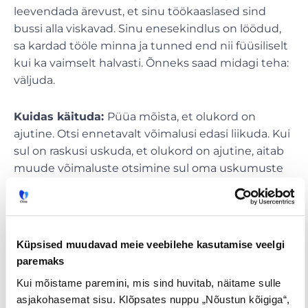
leevendada ärevust, et sinu töökaaslased sind
bussi alla viskavad. Sinu enesekindlus on löödud,
sa kardad tööle minna ja tunned end nii füüsiliselt
kui ka vaimselt halvasti. Õnneks saad midagi teha:
väljuda.
Kuidas käituda:
Püüa mõista, et olukord on
ajutine. Otsi ennetavalt võimalusi edasi liikuda. Kui
sul on raskusi uskuda, et olukord on ajutine, aitab
muude võimaluste otsimine sul oma uskumuste
süsteemi muuta.
Leia parem
Lõppkokkuvõttes on parim viis mürgise
Küpsised muudavad meie veebilehe kasutamise veelgi
töökeskkonnaga toimetulemiseks leida uus töö.
paremaks
Kas soovid sellega pisut abi?
CV.ee
tööportaali
Kui mõistame paremini, mis sind huvitab, näitame sulle
liikmena saadetakse sulle soovi korral uute
asjakohasemat sisu. Klõpsates nuppu „Nõustun kõigiga“,