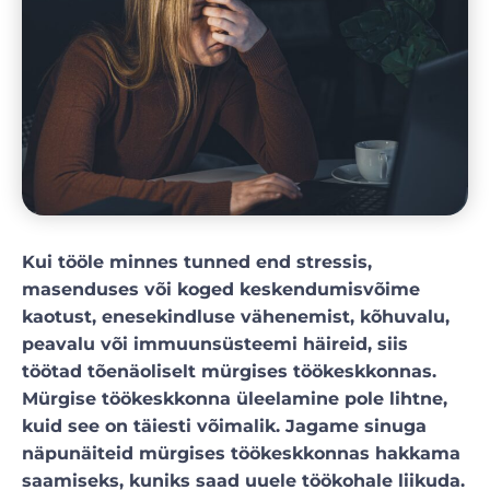
Kui tööle minnes tunned end stressis,
masenduses või koged keskendumisvõime
kaotust, enesekindluse vähenemist, kõhuvalu,
peavalu või immuunsüsteemi häireid, siis
töötad tõenäoliselt mürgises töökeskkonnas.
Mürgise töökeskkonna üleelamine pole lihtne,
kuid see on täiesti võimalik. Jagame sinuga
näpunäiteid mürgises töökeskkonnas hakkama
saamiseks, kuniks saad uuele töökohale liikuda.