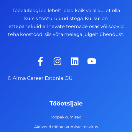
Tööelublogi.ee lehelt leiad kõik vajaliku, et olla
kursis tööturu uudistega. Kui sul on
ettepanekuid erinevate teemade osas või soovid
teha koostööd, siis võta meiega julgelt ühendust.
F
I
L
Y
a
n
i
o
c
s
n
u
© Alma Career Estonia OÜ
e
t
k
t
b
a
e
u
o
g
d
b
Tööotsijale
o
r
i
e
k
a
n
Tööpakkumised
-
m
Aktiveeri tööpakkumiste teavitus