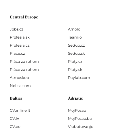
Central Europe
Jobs.cz
Arnold
Profesia.sk
Teamio
Profesia.cz
Seduo.cz
Prace.cz
Seduo.sk
Práca za rohom
Platy.cz
Práce za rohem
Platy.sk
Atmoskop
Paylab.com
Nelisa.com
Baltics
Adriatic
CVonline.lt
MojPosao
CV.lv
MojPosao.ba
CV.ee
Vrabotuvanje