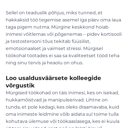
Sellel on teaduslik põhjus, miks tunned, et
hakkaksid töö tegemise asemel iga päev oma laua
taga pigem nutma. Mürgine keskkond hoiab
inimesi võitlemas või põgenemas – pidev kortisooli
ja testosterooni tõus tekitab füüsilist,
emotsionaalset ja vaimset stressi. Mürgisel
töökohal töötades ei saa sa kvaliteetset tööd teha
ning sinu tervis ja heaolu on ohus.
Loo usaldusväärsete kolleegide
võrgustik
Mürgised töökohad on täis inimesi, kes on isekad,
hukkamõistvad ja manipuleerivad. Lihtne on
tunda, et pole kedagi, kes oleks draamavaba, kuid
oma inimeste leidmine võib aidata sul toime tulla
kohutava ülemuse või töökaaslasega, kes ei kuula