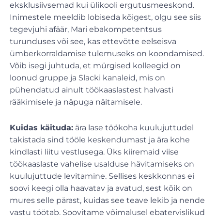
eksklusiivsemad kui ülikooli ergutusmeeskond.
Inimestele meeldib lobiseda kõigest, olgu see siis
tegevjuhi afäär, Mari ebakompetentsus
turunduses või see, kas ettevõtte eelseisva
ümberkorraldamise tulemuseks on koondamised.
Võib isegi juhtuda, et mürgised kolleegid on
loonud gruppe ja Slacki kanaleid, mis on
pühendatud ainult töökaaslastest halvasti
rääkimisele ja näpuga näitamisele.
Kuidas käituda:
ära lase töökoha kuulujuttudel
takistada sind tööle keskendumast ja ära kohe
kindlasti liitu vestlusega. Üks kiiremaid viise
töökaaslaste vahelise usalduse hävitamiseks on
kuulujuttude levitamine. Sellises keskkonnas ei
soovi keegi olla haavatav ja avatud, sest kõik on
mures selle pärast, kuidas see teave lekib ja nende
vastu töötab. Soovitame võimalusel ebatervislikud