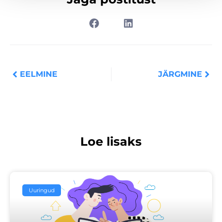
Prev
Nex
EELMINE
JÄRGMINE
Loe lisaks
Uuringud