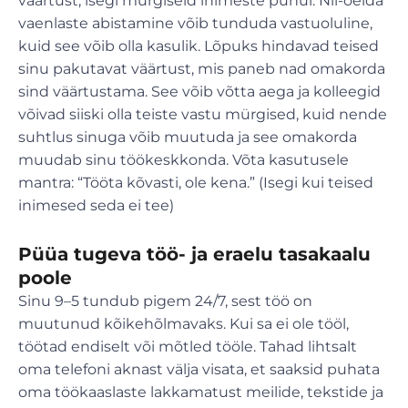
väärtust, isegi mürgiseid inimeste puhul. Nii-öelda
vaenlaste abistamine võib tunduda vastuoluline,
kuid see võib olla kasulik. Lõpuks hindavad teised
sinu pakutavat väärtust, mis paneb nad omakorda
sind väärtustama. See võib võtta aega ja kolleegid
võivad siiski olla teiste vastu mürgised, kuid nende
suhtlus sinuga võib muutuda ja see omakorda
muudab sinu töökeskkonda. Võta kasutusele
mantra: “Tööta kõvasti, ole kena.” (Isegi kui teised
inimesed seda ei tee)
Püüa tugeva töö- ja eraelu tasakaalu
poole
Sinu 9–5 tundub pigem 24/7, sest töö on
muutunud kõikehõlmavaks. Kui sa ei ole tööl,
töötad endiselt või mõtled tööle. Tahad lihtsalt
oma telefoni aknast välja visata, et saaksid puhata
oma töökaaslaste lakkamatust meilide, tekstide ja