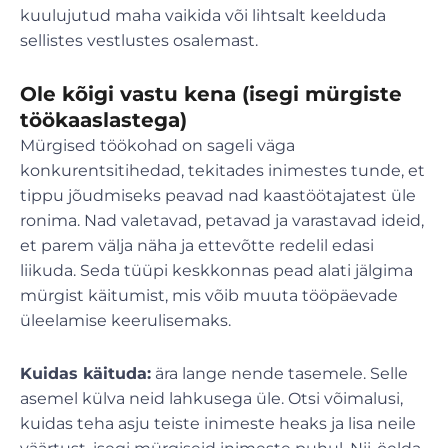
kuulujutud maha vaikida või lihtsalt keelduda
sellistes vestlustes osalemast.
Ole kõigi vastu kena (isegi mürgiste
töökaaslastega)
Mürgised töökohad on sageli väga
konkurentsitihedad, tekitades inimestes tunde, et
tippu jõudmiseks peavad nad kaastöötajatest üle
ronima. Nad valetavad, petavad ja varastavad ideid,
et parem välja näha ja ettevõtte redelil edasi
liikuda. Seda tüüpi keskkonnas pead alati jälgima
mürgist käitumist, mis võib muuta tööpäevade
üleelamise keerulisemaks.
Kuidas käituda:
ära lange nende tasemele. Selle
asemel külva neid lahkusega üle. Otsi võimalusi,
kuidas teha asju teiste inimeste heaks ja lisa neile