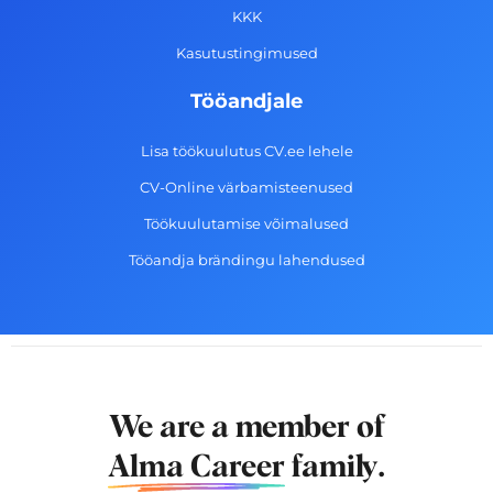
f
KKK
Kasutustingimused
Tööandjale
Lisa töökuulutus CV.ee lehele
CV-Online värbamisteenused
Töökuulutamise võimalused
Tööandja brändingu lahendused
We are a member of
Alma Career
family.