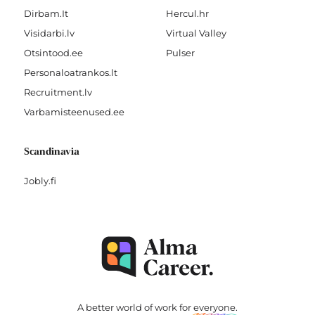
Dirbam.It
Hercul.hr
Visidarbi.lv
Virtual Valley
Otsintood.ee
Pulser
Personaloatrankos.lt
Recruitment.lv
Varbamisteenused.ee
Scandinavia
Jobly.fi
A better world of work for
everyone
.