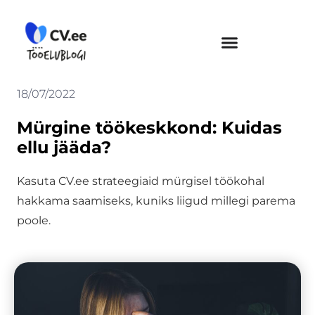
Skip
to
content
18/07/2022
Mürgine töökeskkond: Kuidas
ellu jääda?
Kasuta CV.ee strateegiaid mürgisel töökohal
hakkama saamiseks, kuniks liigud millegi parema
poole.