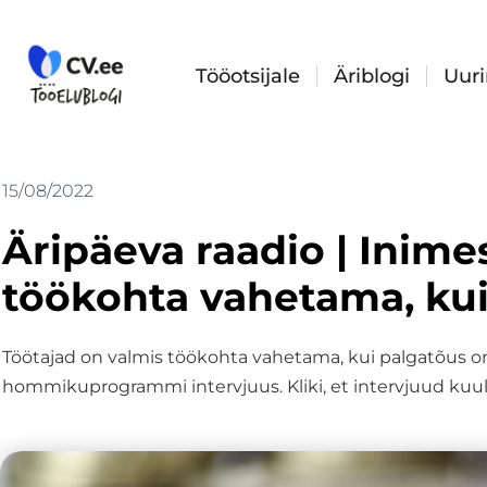
Skip
to
content
Tööotsijale
Äriblogi
Uur
15/08/2022
Äripäeva raadio | Inime
töökohta vahetama, ku
Töötajad on valmis töökohta vahetama, kui palgatõus on 
hommikuprogrammi intervjuus. Kliki, et intervjuud kuul