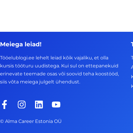
Meiega leiad!
Tööelublogi.ee lehelt leiad kõik vajaliku, et olla
kursis tööturu uudistega. Kui sul on ettepanekuid
erinevate teemade osas või soovid teha koostööd,
siis võta meiega julgelt ühendust.
F
I
L
Y
a
n
i
o
c
s
n
u
© Alma Career Estonia OÜ
e
t
k
t