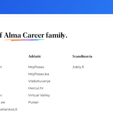
of
Alma Career
family.
Adriatic
Scandinavia
lt
MojPosao
Jobly.fi
MojPosao.ba
Vrabotuvanje
Hercul.hr
lv
Virtual Valley
.ee
Pulser
atrankos.lt