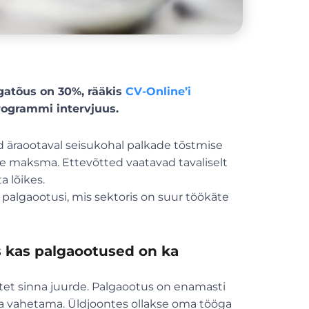
gatõus on 30%, rääkis
CV-Online’i
ogrammi intervjuus.
d äraootaval seisukohal palkade tõstmise
rde maksma. Ettevõtted vaatavad tavaliselt
a lõikes.
 palgaootusi, mis sektoris on suur töökäte
is kas palgaootused on ka
õtet sinna juurde. Palgaootus on enamasti
ta vahetama. Üldjoontes ollakse oma tööga