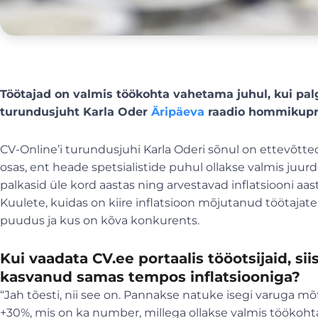
Töötajad on valmis töökohta vahetama juhul, kui pal
turundusjuht Karla Oder
Äripäeva
raadio hommikupr
CV-Online’i turundusjuhi Karla Oderi sõnul on ettevõtte
osas, ent heade spetsialistide puhul ollakse valmis juu
palkasid üle kord aastas ning arvestavad inflatsiooni aast
Kuulete, kuidas on kiire inflatsioon mõjutanud töötajate
puudus ja kus on kõva konkurents.
Kui vaadata CV.ee portaalis tööotsijaid, si
kasvanud samas tempos inflatsiooniga?
“Jah tõesti, nii see on. Pannakse natuke isegi varuga m
+30%, mis on ka number, millega ollakse valmis töökoh