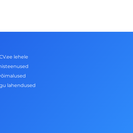
CV.ee lehele
misteenused
võimalused
ngu lahendused