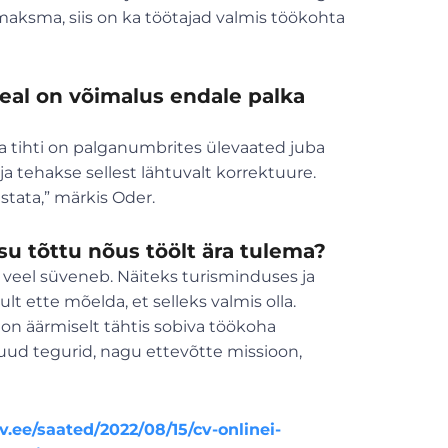
maksma, siis on ka töötajad valmis töökohta
eal on võimalus endale palka
 tihti on palganumbrites ülevaated juba
ja tehakse sellest lähtuvalt korrektuure.
ustata,” märkis Oder.
su tõttu nõus töölt ära tulema?
veel süveneb. Näiteks turisminduses ja
t ette mõelda, et selleks valmis olla.
k on äärmiselt tähtis sobiva töökoha
muud tegurid, nagu ettevõtte missioon,
.ee/saated/2022/08/15/cv-onlinei-