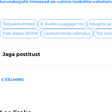
turundusjuht-inimesed-on-valmis-tookohta-vahetam
Tööpakkumised
€ Avaliku palgaga töö
Kaugtöö ja
Palk alates 2500€
Lisateenimise võimalus
Töö noo
Jaga postitust
Prev
EELMINE