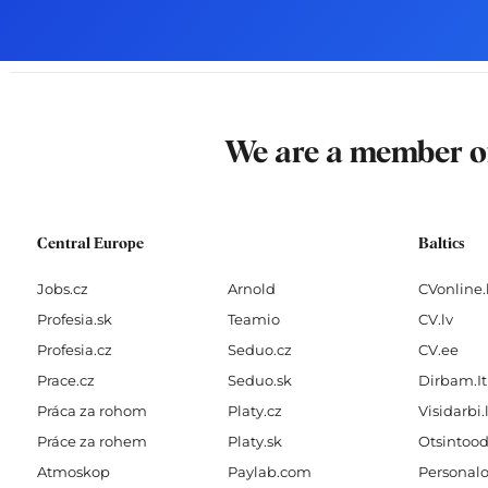
b
a
e
u
o
g
d
b
o
r
i
e
k
a
n
-
m
We are a member 
f
Central Europe
Baltics
Jobs.cz
Arnold
CVonline.
Profesia.sk
Teamio
CV.lv
Profesia.cz
Seduo.cz
CV.ee
Prace.cz
Seduo.sk
Dirbam.It
Práca za rohom
Platy.cz
Visidarbi.
Práce za rohem
Platy.sk
Otsintood
Atmoskop
Paylab.com
Personalo