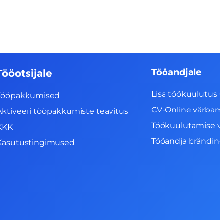
Tööandjale
Tööotsijale
Lisa töökuulutus 
Tööpakkumised
CV-Online värba
Aktiveeri tööpakkumiste teavitus
Töökuulutamise 
KKK
Tööandja brändi
Kasutustingimused