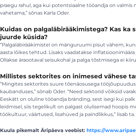
praegu rahul, aga kui potentsiaalne tööandja on valmis 
vahetama,” sõnas Karla Oder.
Kuidas on palgaläbirääkimistega? Kas ka s
juurde küsida?
“Palgaläbirääkimistel on mänguruumi pisut vähem, kuna
aasta lõikes tehtud. Lisaks vaadatakse inflatsioonimäära 
Ollakse äraootaval seisukohal ja palga tõstmisega ei kiir
Millistes sektorites on inimesed vähese ta
“Mingites sektorites suure tõenäosusega tööjõupuudus 
kaubanduses,” sõnab Oder. “Need sektorid võiksid varakul
Eeskätt on oluline tööandja bränding, sest isegi kui pal
leidmisel, siis tegelikult on palgast olulisemad hoopis 
töökultuur, väärtused, lisahüved ja paindlikkus,” lisab ta.
Kuula pikemalt Äripäeva veebist:
https://www.aripaev