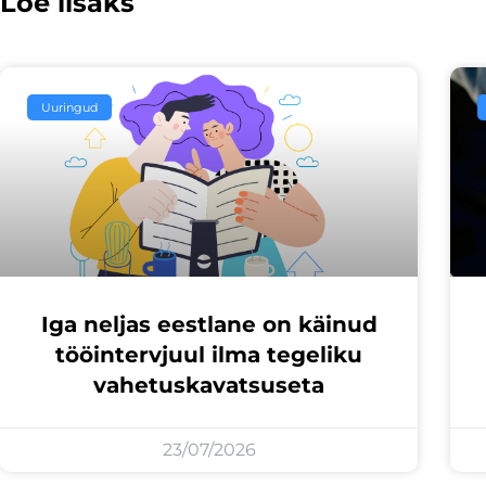
Loe lisaks
Uuringud
Iga neljas eestlane on käinud
tööintervjuul ilma tegeliku
vahetuskavatsuseta
23/07/2026