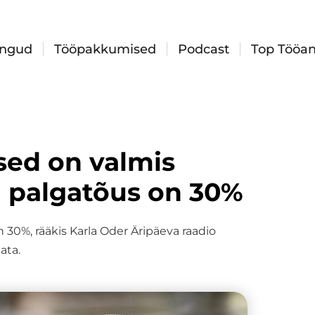
ingud
Tööpakkumised
Podcast
Top Tööan
sed on valmis
i palgatõus on 30%
30%, rääkis Karla Oder Äripäeva raadio
ata.