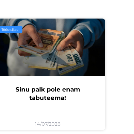
Tööotsijale
Sinu palk pole enam
tabuteema!
14/07/2026