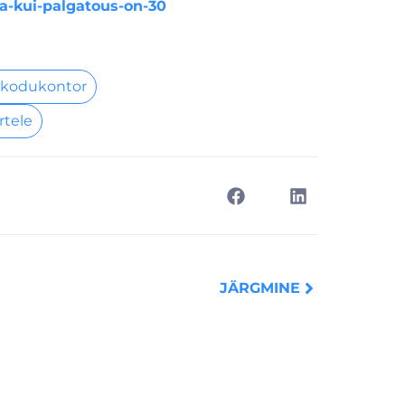
a-kui-palgatous-on-30
 kodukontor
rtele
Next
JÄRGMINE