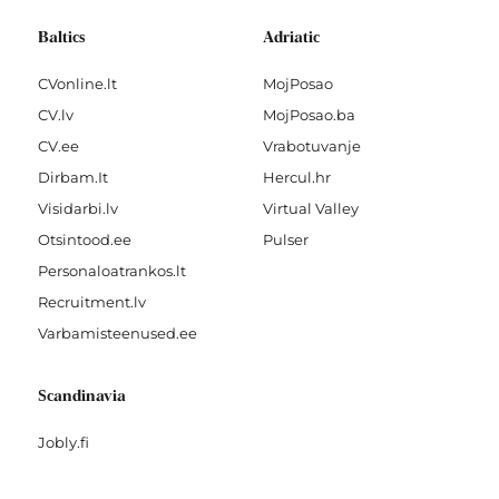
Baltics
Adriatic
CVonline.lt
MojPosao
CV.lv
MojPosao.ba
CV.ee
Vrabotuvanje
Dirbam.It
Hercul.hr
Visidarbi.lv
Virtual Valley
Otsintood.ee
Pulser
Personaloatrankos.lt
Recruitment.lv
Varbamisteenused.ee
Scandinavia
Jobly.fi