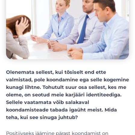
Olenemata sellest, kui tõsiselt end ette
valmistad, pole koondamine ega selle kogemine
kunagi lihtne. Tohutult suur osa sellest, kes me
oleme, on seotud meie karjääri identiteediga.
Sellele vaatamata võib salakaval
koondamisteade tabada igaüht meist. Mida
teha, kui see sinuga juhtub?
Positiivseks jäämine pärast koondamist on