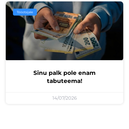
Tööotsijale
Sinu palk pole enam
tabuteema!
14/07/2026