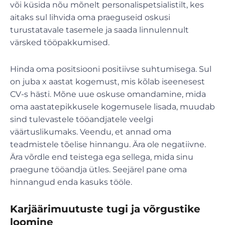
või küsida nõu mõnelt personalispetsialistilt, kes
aitaks sul lihvida oma praeguseid oskusi
turustatavale tasemele ja saada linnulennult
värsked tööpakkumised.
Hinda oma positsiooni positiivse suhtumisega. Sul
on juba x aastat kogemust, mis kõlab iseenesest
CV-s hästi. Mõne uue oskuse omandamine, mida
oma aastatepikkusele kogemusele lisada, muudab
sind tulevastele tööandjatele veelgi
väärtuslikumaks. Veendu, et annad oma
teadmistele tõelise hinnangu. Ära ole negatiivne.
Ära võrdle end teistega ega sellega, mida sinu
praegune tööandja ütles. Seejärel pane oma
hinnangud enda kasuks tööle.
Karjäärimuutuste tugi ja võrgustike
loomine