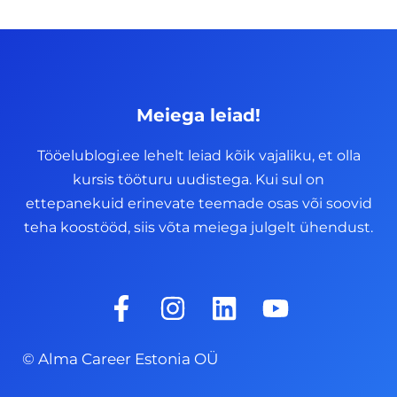
Meiega leiad!
Tööelublogi.ee lehelt leiad kõik vajaliku, et olla
kursis tööturu uudistega. Kui sul on
ettepanekuid erinevate teemade osas või soovid
teha koostööd, siis võta meiega julgelt ühendust.
F
I
L
Y
a
n
i
o
c
s
n
u
© Alma Career Estonia OÜ
e
t
k
t