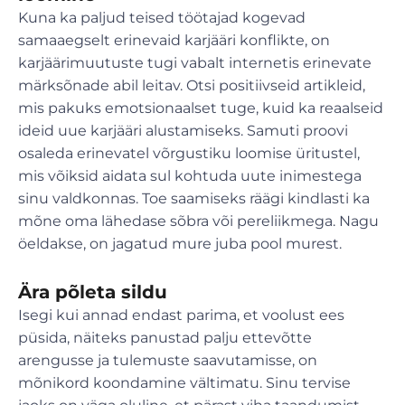
Kuna ka paljud teised töötajad kogevad
samaaegselt erinevaid karjääri konflikte, on
karjäärimuutuste tugi vabalt internetis erinevate
märksõnade abil leitav. Otsi positiivseid artikleid,
mis pakuks emotsionaalset tuge, kuid ka reaalseid
ideid uue karjääri alustamiseks. Samuti proovi
osaleda erinevatel võrgustiku loomise üritustel,
mis võiksid aidata sul kohtuda uute inimestega
sinu valdkonnas. Toe saamiseks räägi kindlasti ka
mõne oma lähedase sõbra või pereliikmega. Nagu
öeldakse, on jagatud mure juba pool murest.
Ära põleta sildu
Isegi kui annad endast parima, et voolust ees
püsida, näiteks panustad palju ettevõtte
arengusse ja tulemuste saavutamisse, on
mõnikord koondamine vältimatu. Sinu tervise