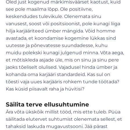
Oled just kogenud märkimisväärset kaotust, kuid
see pole maailma lõpp. Ole positiivne,
keskendudes tulevikule. Olenemata sinu
vanusest, soost või positsioonist, pole kunagi liiga
hilja karjääriteed ümber mängida. Võid homme
avastada, et koondamise kogemine lükkas sind
uutesse ja põnevatesse suundadesse, kuhu
muidu polekski kunagi julgenud minna. Võta aega,
et mõtiskleda asjade üle, mis on sinu ja sinu pere
jaoks tõeliselt olulised. Vajadusel hinda ümber ja
kohanda oma karjääri standardeid. Kas sul on
tõesti vaja uues karjääris rohkem tunde töötada?
Kas küsid piisavalt raha ja hüvitisi?
Säilita terve ellusuhtumine
Ära võta ükskõik millist tööd, mis ette tuleb. Püüa
säilitada elutervet suhtumist olenemata sellest, et
tahaksid laskuda mugavustsooni. Jää pärast