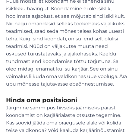
Püüa mõista, et koondamine ei tähenda sinu
isiklikku hävingut. Koondamine ei ole isiklik,
hoolimata asjaolust, et see mõjutab sind isiklikult.
Nii, nagu omandasid selleks töökohaks vajalikuks
teadmised, saad seda mõnes teises kohas uuesti
teha. Kuigi sind koondati, on sul endiselt olulisi
teadmisi. Nüüd on väljakutse muuta need
oskused turustatavaks ja ajakohaseks. Keeldu
tundmast end koondamise tõttu tõrjutuna. Sa
oled midagi enamat kui su karjäär. See on sinu
võimalus liikuda oma valdkonnas uue vooluga. Ära
upu mõnesse tajutavasse ebaõnnestumisse.
Hinda oma positsiooni
Järgmine samm positiivseks jäämiseks pärast
koondamist on karjäärialaste otsuste tegemine.
Kas soovid jääda oma praegusele alale või kolida
teise valdkonda? Võid kaaluda karjäärinõustamist