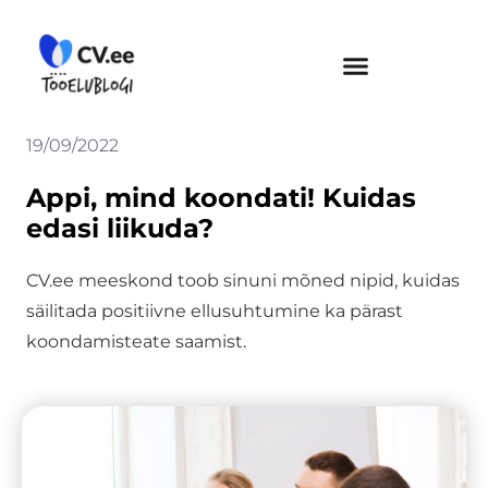
Skip
to
content
19/09/2022
Appi, mind koondati! Kuidas
edasi liikuda?
CV.ee meeskond toob sinuni mõned nipid, kuidas
säilitada positiivne ellusuhtumine ka pärast
koondamisteate saamist.