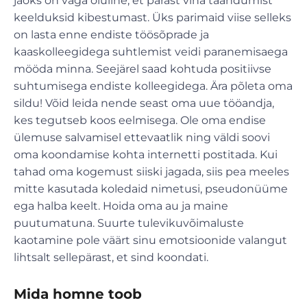
jaoks on väga oluline, et pärast viha taandumist
keelduksid kibestumast. Üks parimaid viise selleks
on lasta enne endiste töösõprade ja
kaaskolleegidega suhtlemist veidi paranemisaega
mööda minna. Seejärel saad kohtuda positiivse
suhtumisega endiste kolleegidega. Ära põleta oma
sildu! Võid leida nende seast oma uue tööandja,
kes tegutseb koos eelmisega. Ole oma endise
ülemuse salvamisel ettevaatlik ning väldi soovi
oma koondamise kohta internetti postitada. Kui
tahad oma kogemust siiski jagada, siis pea meeles
mitte kasutada koledaid nimetusi, pseudonüüme
ega halba keelt. Hoida oma au ja maine
puutumatuna. Suurte tulevikuvõimaluste
kaotamine pole väärt sinu emotsioonide valangut
lihtsalt sellepärast, et sind koondati.
Mida homne toob