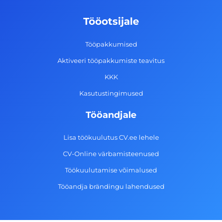
b
a
e
u
o
g
d
b
Tööotsijale
o
r
i
e
k
a
n
Tööpakkumised
-
m
Aktiveeri tööpakkumiste teavitus
f
KKK
Kasutustingimused
Tööandjale
Lisa töökuulutus CV.ee lehele
CV-Online värbamisteenused
Töökuulutamise võimalused
Tööandja brändingu lahendused