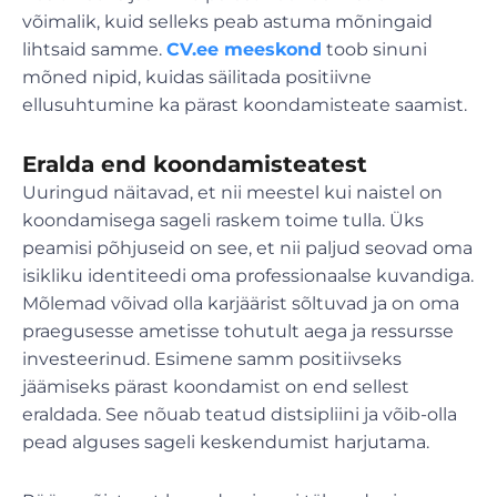
võimalik, kuid selleks peab astuma mõningaid
lihtsaid samme.
CV.ee meeskond
toob sinuni
mõned nipid, kuidas säilitada positiivne
ellusuhtumine ka pärast koondamisteate saamist.
Eralda end koondamisteatest
Uuringud näitavad, et nii meestel kui naistel on
koondamisega sageli raskem toime tulla. Üks
peamisi põhjuseid on see, et nii paljud seovad oma
isikliku identiteedi oma professionaalse kuvandiga.
Mõlemad võivad olla karjäärist sõltuvad ja on oma
praegusesse ametisse tohutult aega ja ressursse
investeerinud. Esimene samm positiivseks
jäämiseks pärast koondamist on end sellest
eraldada. See nõuab teatud distsipliini ja võib-olla
pead alguses sageli keskendumist harjutama.