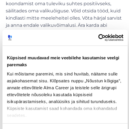
koondamist oma tuleviku suhtes positiivseks,
säilitades oma valikuõiguse. Võid otsida tööd, kuid
kindlasti mitte meeleheitel olles. Võta härjal sarvist
ja anna endale valikuvõimalusi. Ära karda abi
küsida ja ava oma meel uuele vaatenurgale ning
teadmistele. Mida rohkem õpid enda ja elu kohta,
seda kindlam oled oma otsuste tegemisel, kuhu
siit edasi minna.
Küpsised muudavad meie veebilehe kasutamise veelgi
paremaks
Ära karda jääda tööturul toimuvast ilma ja hoia
Kui mõistame paremini, mis sind huvitab, näitame sulle
end pidevalt kursis erinevate valdkondade
asjakohasemat sisu. Klõpsates nuppu „Nõustun kõigiga“,
pakkumistega
CV.ee
portaalis.
PS! Loe ka 58-
annate ettevõttele Alma Career ja teistele selle ärigrupi
aastase Mareku (
nimi muudetud – toim.
)
ettevõtetele nõusoleku kasutada küpsiseid
kogemust koondamisega.
isikupärastamiseks, analüüsiks ja sihitud turunduseks.
Küpsiste kasutamist saad kohandada oma kohandatud
seadetes.
Tööpakkumised
€ Avaliku
Kaugtöö ja
palgaga töö
kodukontor