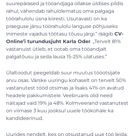
suurepärased ja tööandjaga ollakse üldises pildis
rahul, vähendab rahulolematus oma palgaga
töörahulolu üsna kiiresti. Usutavasti on ka
praeguse järsu töörahulolu languse põhjuseks
inimeste vajadus töötasu tõusu järgi.“ räägib
CV-
Online’i turundusjuht Karla Oder
. „Tervelt 81%
vastanuist ütleb, et ootab oma tööandjalt
palgatõusu ja seda lausa 15-25% ulatuses.“
Ülaltoodut peegeldab suur muutus tööotsijate
arvu osas. Värske uuringu kohaselt on tervelt 50%
vastanutest tööd otsimas ja lisaks 41% on avatud
headele pakkumistele. Veebruaris olid need
näitajad vaid 19% ja 48%. Kolmveerand vastanutest
on viimase 3 kuu jooksul uuele töökohale ka
kandideerinud.
Uurides nendelt, kes on otsustanud uue töö leida,