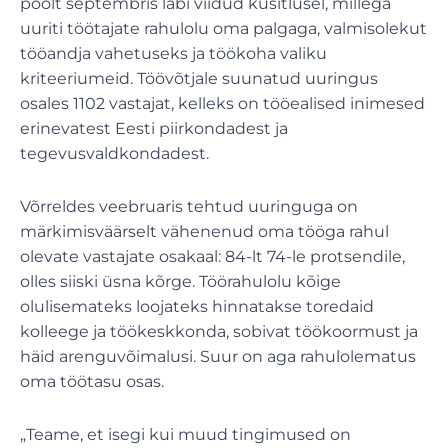
poolt septembris läbi viidud küsitlusel, millega
uuriti töötajate rahulolu oma palgaga, valmisolekut
tööandja vahetuseks ja töökoha valiku
kriteeriumeid. Töövõtjale suunatud uuringus
osales 1102 vastajat, kelleks on tööealised inimesed
erinevatest Eesti piirkondadest ja
tegevusvaldkondadest.
Võrreldes veebruaris tehtud uuringuga on
märkimisväärselt vähenenud oma tööga rahul
olevate vastajate osakaal: 84-lt 74-le protsendile,
olles siiski üsna kõrge. Töörahulolu kõige
olulisemateks loojateks hinnatakse toredaid
kolleege ja töökeskkonda, sobivat töökoormust ja
häid arenguvõimalusi. Suur on aga rahulolematus
oma töötasu osas.
„Teame, et isegi kui muud tingimused on