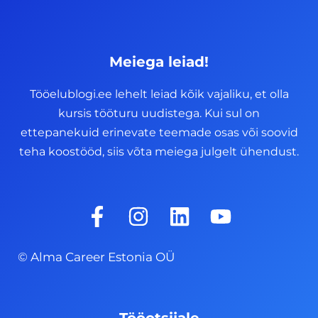
Meiega leiad!
Tööelublogi.ee lehelt leiad kõik vajaliku, et olla
kursis tööturu uudistega. Kui sul on
ettepanekuid erinevate teemade osas või soovid
teha koostööd, siis võta meiega julgelt ühendust.
F
I
L
Y
a
n
i
o
c
s
n
u
© Alma Career Estonia OÜ
e
t
k
t
b
a
e
u
o
g
d
b