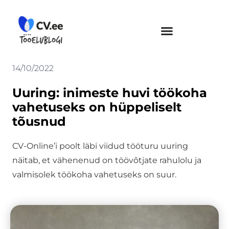
Skip
to
content
14/10/2022
Uuring: inimeste huvi töökoha
vahetuseks on hüppeliselt
tõusnud
CV-Online’i poolt läbi viidud tööturu uuring
näitab, et vähenenud on töövõtjate rahulolu ja
valmisolek töökoha vahetuseks on suur.