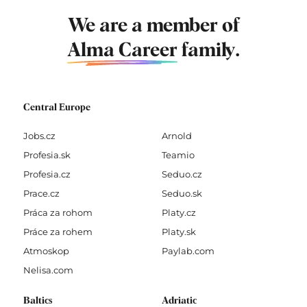
We are a member of
Alma Career
family.
Central Europe
Jobs.cz
Arnold
Profesia.sk
Teamio
Profesia.cz
Seduo.cz
Prace.cz
Seduo.sk
Práca za rohom
Platy.cz
Práce za rohem
Platy.sk
Atmoskop
Paylab.com
Nelisa.com
Baltics
Adriatic