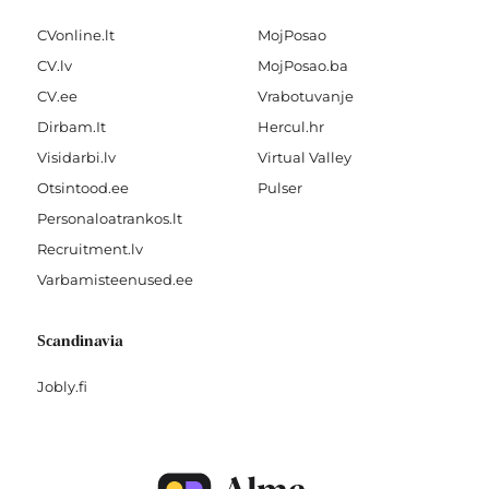
CVonline.lt
MojPosao
CV.lv
MojPosao.ba
CV.ee
Vrabotuvanje
Dirbam.It
Hercul.hr
Visidarbi.lv
Virtual Valley
Otsintood.ee
Pulser
Personaloatrankos.lt
Recruitment.lv
Varbamisteenused.ee
Scandinavia
Jobly.fi