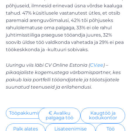
põhjuseid, ilmnesid erinevad üsna võrdse kaaluga
tahud. 47% küsitlusele vastanutest ütles, et otsib
paremaid arenguvõimalusi, 42% tõi põhjuseks
rahulolematuse oma palgaga, 33% ei ole rahul
juhtimisstiiliga praeguse tööandja juures, 32%
soovib üldse töö valdkonda vahetada ja 29% ei pea
töökeskkonda ja -kultuuri sobivaks.
Uuringu viis läbi CV Online Estonia (
CV.ee
) –
pikaajaliste kogemustega värbamispartner, kes
pakub laia portfelli tööandjatele ja tööotsijatele
suunatud teenuseid ja erilahendusi.
Tööpakkumised
€ Avaliku
Kaugtöö ja
palgaga töö
kodukontor
Palk alates
Lisateenimise
Töö