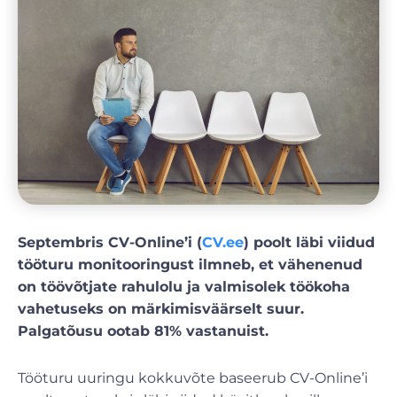
Septembris CV-Online’i (
CV.ee
) poolt läbi viidud
tööturu monitooringust ilmneb, et vähenenud
on töövõtjate rahulolu ja valmisolek töökoha
vahetuseks on märkimisväärselt suur.
Palgatõusu ootab 81% vastanuist.
Tööturu uuringu kokkuvõte baseerub CV-Online’i