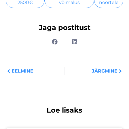
2500€
võimalus
noortele
Jaga postitust
Prev
Nex
EELMINE
JÄRGMINE
Loe lisaks