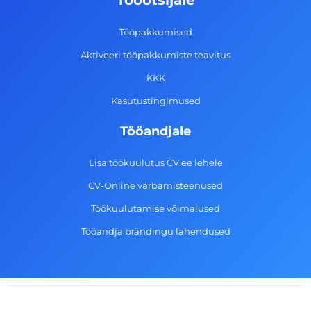
Tööotsijale
o
r
i
e
k
a
n
Tööpakkumised
-
m
Aktiveeri tööpakkumiste teavitus
f
KKK
Kasutustingimused
Tööandjale
Lisa töökuulutus CV.ee lehele
CV-Online värbamisteenused
Töökuulutamise võimalused
Tööandja brändingu lahendused