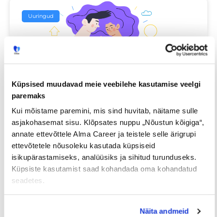
Uuringud
Küpsised muudavad meie veebilehe kasutamise veelgi
paremaks
Kui mõistame paremini, mis sind huvitab, näitame sulle
Iga neljas eestlane on käinud
asjakohasemat sisu. Klõpsates nuppu „Nõustun kõigiga“,
tööintervjuul ilma tegeliku
annate ettevõttele Alma Career ja teistele selle ärigrupi
vahetuskavatsuseta
ettevõtetele nõusoleku kasutada küpsiseid
isikupärastamiseks, analüüsiks ja sihitud turunduseks.
Küpsiste kasutamist saad kohandada oma kohandatud
23/07/2026
seadetes.
Näita andmeid
Tööotsijale