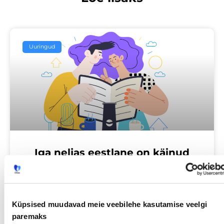
Uuringud
Iga neljas eestlane on käinud
tööintervjuul ilma tegeliku
vahetuskavatsuseta
Küpsised muudavad meie veebilehe kasutamise veelgi
23/07/2026
paremaks