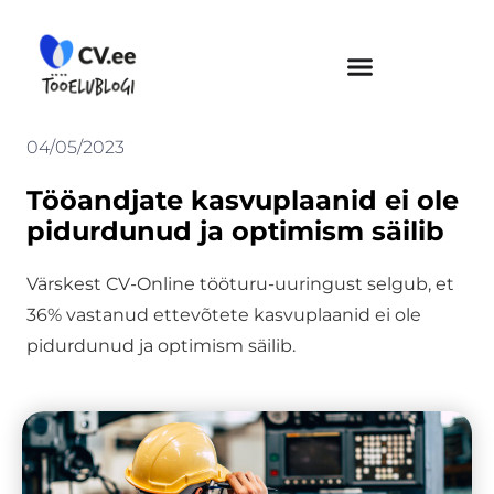
Skip
to
content
04/05/2023
Tööandjate kasvuplaanid ei ole
pidurdunud ja optimism säilib
Värskest CV-Online tööturu-uuringust selgub, et
36% vastanud ettevõtete kasvuplaanid ei ole
pidurdunud ja optimism säilib.