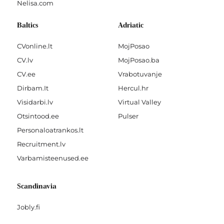
Nelisa.com
Baltics
Adriatic
CVonline.lt
MojPosao
CV.lv
MojPosao.ba
CV.ee
Vrabotuvanje
Dirbam.It
Hercul.hr
Visidarbi.lv
Virtual Valley
Otsintood.ee
Pulser
Personaloatrankos.lt
Recruitment.lv
Varbamisteenused.ee
Scandinavia
Jobly.fi