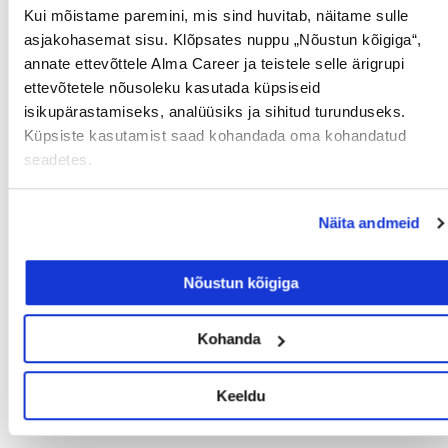
Kui mõistame paremini, mis sind huvitab, näitame sulle
asjakohasemat sisu. Klõpsates nuppu „Nõustun kõigiga“,
Tööotsijale
annate ettevõttele Alma Career ja teistele selle ärigrupi
ettevõtetele nõusoleku kasutada küpsiseid
isikupärastamiseks, analüüsiks ja sihitud turunduseks.
Küpsiste kasutamist saad kohandada oma kohandatud
seadetes.
Näita andmeid
Sinu palk pole enam
Nõustun kõigiga
tabuteema!
Kohanda
14/07/2026
Keeldu