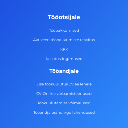
b
a
e
u
o
g
d
b
Tööotsijale
o
r
i
e
k
a
n
Tööpakkumised
-
m
Aktiveeri tööpakkumiste teavitus
f
KKK
Kasutustingimused
Tööandjale
Lisa töökuulutus CV.ee lehele
CV-Online värbamisteenused
Töökuulutamise võimalused
Tööandja brändingu lahendused