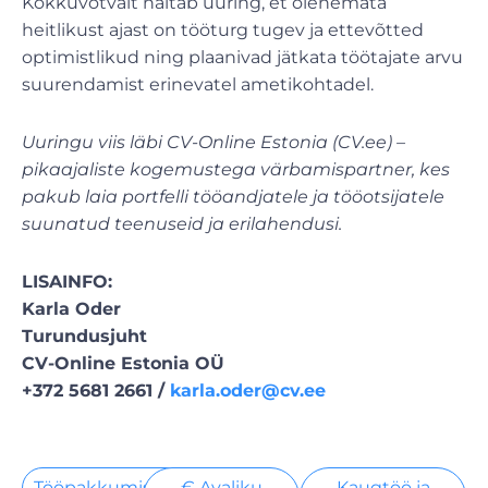
Kokkuvõtvalt näitab uuring, et olenemata
heitlikust ajast on tööturg tugev ja ettevõtted
optimistlikud ning plaanivad jätkata töötajate arvu
suurendamist erinevatel ametikohtadel.
Uuringu viis läbi CV-Online Estonia (CV.ee) –
pikaajaliste kogemustega värbamispartner, kes
pakub laia portfelli tööandjatele ja tööotsijatele
suunatud teenuseid ja erilahendusi.
LISAINFO:
Karla Oder
Turundusjuht
CV-Online Estonia OÜ
+372 5681 2661 /
karla.oder@cv.ee
Tööpakkumised
€ Avaliku
Kaugtöö ja