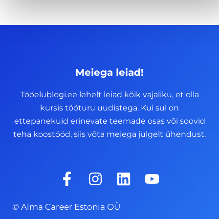
Meiega leiad!
Tööelublogi.ee lehelt leiad kõik vajaliku, et olla
kursis tööturu uudistega. Kui sul on
ettepanekuid erinevate teemade osas või soovid
teha koostööd, siis võta meiega julgelt ühendust.
F
I
L
Y
a
n
i
o
c
s
n
u
© Alma Career Estonia OÜ
e
t
k
t