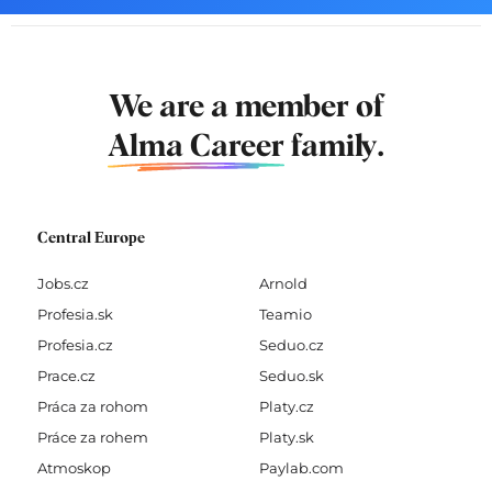
We are a member of
Alma Career
family.
Central Europe
Jobs.cz
Arnold
Profesia.sk
Teamio
Profesia.cz
Seduo.cz
Prace.cz
Seduo.sk
Práca za rohom
Platy.cz
Práce za rohem
Platy.sk
Atmoskop
Paylab.com