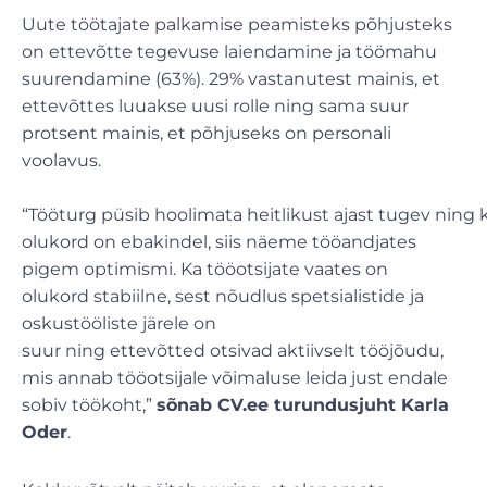
Uute töötajate palkamise peamisteks põhjusteks
on ettevõtte tegevuse laiendamine ja töömahu
suurendamine (63%). 29% vastanutest mainis, et
ettevõttes luuakse uusi rolle ning sama suur
protsent mainis, et põhjuseks on personali
voolavus.
“Tööturg püsib hoolimata heitlikust ajast tugev ning 
olukord on ebakindel, siis näeme tööandjates
pigem optimismi. Ka tööotsijate vaates on
olukord stabiilne, sest nõudlus spetsialistide ja
oskustööliste järele on
suur ning ettevõtted otsivad aktiivselt tööjõudu,
mis annab tööotsijale võimaluse leida just endale
sobiv töökoht,”
sõnab CV.ee turundusjuht Karla
Oder
.