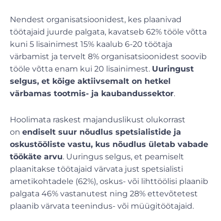
Nendest organisatsioonidest, kes plaanivad
töötajaid juurde palgata, kavatseb 62% tööle võtta
kuni 5 lisainimest 15% kaalub 6-20 töötaja
värbamist ja tervelt 8% organisatsioonidest soovib
tööle võtta enam kui 20 lisainimest.
Uuringust
selgus, et kõige aktiivsemalt on hetkel
värbamas tootmis- ja kaubandussektor
.
Hoolimata raskest majanduslikust olukorrast
on
endiselt suur nõudlus spetsialistide ja
oskustööliste vastu, kus nõudlus ületab vabade
töökäte arvu
. Uuringus selgus, et peamiselt
plaanitakse töötajaid värvata just spetsialisti
ametikohtadele (62%), oskus- või lihttöölisi plaanib
palgata 46% vastanutest ning 28% ettevõtetest
plaanib värvata teenindus- või müügitöötajaid.