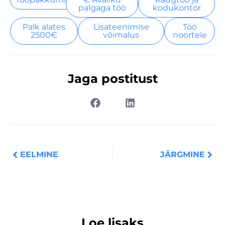
palgaga töö
kodukontor
Palk alates
Lisateenimise
Töö
2500€
võimalus
noortele
Jaga postitust
Prev
Nex
EELMINE
JÄRGMINE
Loe lisaks