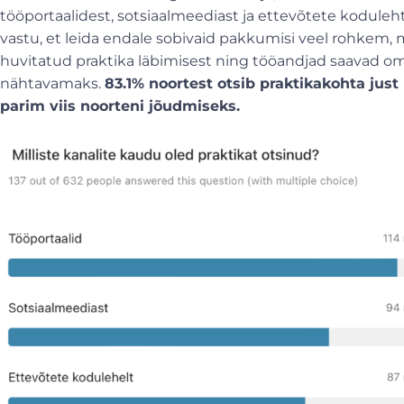
tööportaalidest, sotsiaalmeediast ja ettevõtete kodule
vastu, et leida endale sobivaid pakkumisi veel rohkem,
huvitatud praktika läbimisest ning tööandjad saavad 
nähtavamaks.
83.1% noortest otsib praktikakohta just 
parim viis noorteni jõudmiseks.