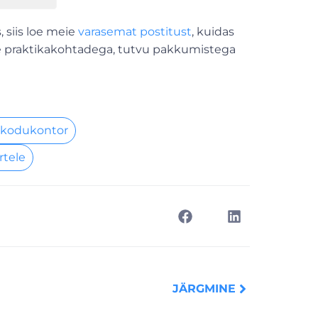
 siis loe meie
varasemat postitust
, kuidas
mate praktikakohtadega, tutvu pakkumistega
 kodukontor
rtele
Next
JÄRGMINE