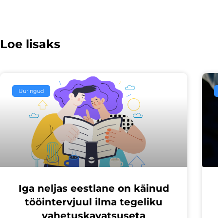
Loe lisaks
Uuringud
Iga neljas eestlane on käinud
tööintervjuul ilma tegeliku
vahetuskavatsuseta