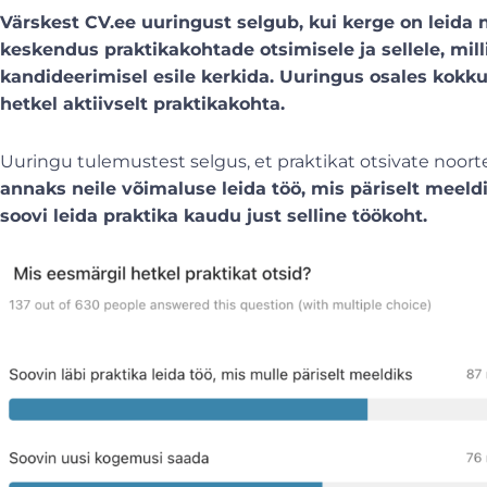
Värskest CV.ee uuringust selgub, kui kerge on leida 
keskendus praktikakohtade otsimisele ja sellele, mill
kandideerimisel esile kerkida. Uuringus osales kokku
hetkel aktiivselt praktikakohta.
Uuringu tulemustest selgus, et praktikat otsivate noorte
annaks neile võimaluse leida töö, mis päriselt meeld
soovi leida praktika kaudu just selline töökoht.