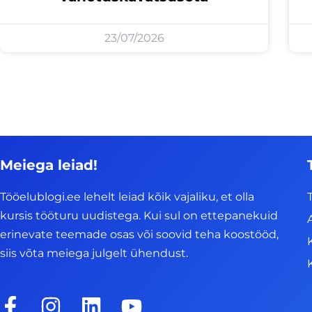
23/07/2026
Meiega leiad!
Tööelublogi.ee lehelt leiad kõik vajaliku, et olla
kursis tööturu uudistega. Kui sul on ettepanekuid
erinevate teemade osas või soovid teha koostööd,
siis võta meiega julgelt ühendust.
F
I
L
Y