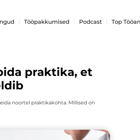
ingud
Tööpakkumised
Podcast
Top Tööan
ida praktika, et
eldib
leida noortel praktikakohta. Millised on