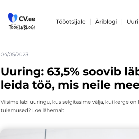
Skip
to
content
Tööotsijale
Äriblogi
Uur
04/05/2023
Uuring: 63,5% soovib läb
leida töö, mis neile me
Viisime läbi uuringu, kus selgitasime välja, kui kerge on 
tulemused? Loe lähemalt