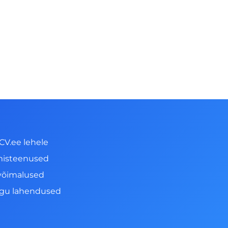
CV.ee lehele
misteenused
võimalused
ngu lahendused