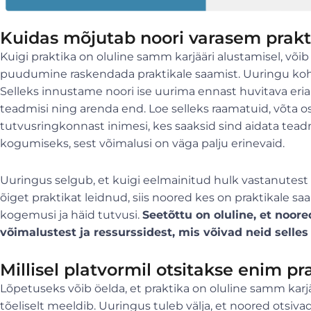
Kuidas mõjutab noori varasem pra
Kuigi praktika on oluline samm karjääri alustamisel, v
puudumine raskendada praktikale saamist. Uuringu koha
Selleks innustame noori ise uurima ennast huvitava eri
teadmisi ning arenda end. Loe selleks raamatuid, võta osa
tutvusringkonnast inimesi, kes saaksid sind aidata tea
kogumiseks, sest võimalusi on väga palju erinevaid.
Uuringus selgub, et kuigi eelmainitud hulk vastanute
õiget praktikat leidnud, siis noored kes on praktikale s
kogemusi ja häid tutvusi.
Seetõttu on oluline, et noor
võimalustest ja ressurssidest, mis võivad neid selles 
Millisel platvormil otsitakse enim pr
Lõpetuseks võib öelda, et praktika on oluline samm karjää
tõeliselt meeldib. Uuringus tuleb välja, et noored otsiv