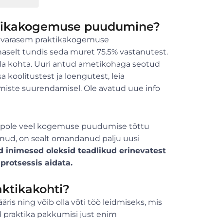
ktikakogemuse puudumine?
õib varasem praktikakogemuse
selt tundis seda muret 75.5% vastanutest.
ala kohta. Uuri antud ametikohaga seotud
 koolitustest ja loengutest, leia
dmiste suurendamisel. Ole avatud uue info
st pole veel kogemuse puudumise tõttu
aanud, on sealt omandanud palju uusi
ed inimesed oleksid teadlikud erinevatest
protsessis aidata.
aktikakohti?
ris ning võib olla võti töö leidmiseks, mis
ad praktika pakkumisi just enim