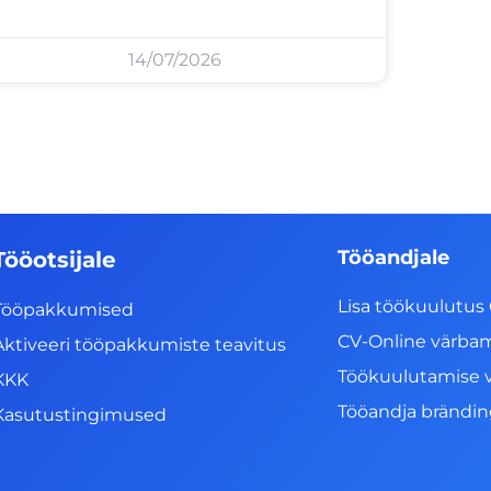
14/07/2026
Tööandjale
Tööotsijale
Lisa töökuulutus 
Tööpakkumised
CV-Online värba
Aktiveeri tööpakkumiste teavitus
Töökuulutamise 
KKK
Tööandja brändi
Kasutustingimused