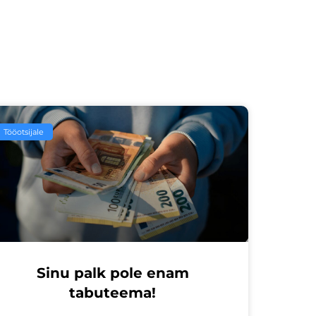
Tööotsijale
Sinu palk pole enam
tabuteema!