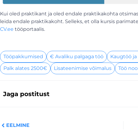
Kui oled praktikant ja oled endale praktikakohta otsimas,
leida endale praktikakoht. Selleks, et olla kursis pari
CV.ee
tööportaalis.
Tööpakkumised
€ Avaliku palgaga töö
Kaugtöö ja
Palk alates 2500€
Lisateenimise võimalus
Töö noo
Jaga postitust
Prev
EELMINE