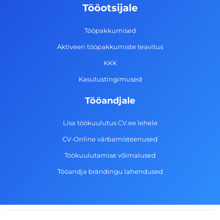
o
g
d
b
Tööotsijale
o
r
i
e
k
a
n
Tööpakkumised
-
m
Aktiveeri tööpakkumiste teavitus
f
KKK
Kasutustingimused
Tööandjale
Lisa töökuulutus CV.ee lehele
CV-Online värbamisteenused
Töökuulutamise võimalused
Tööandja brändingu lahendused