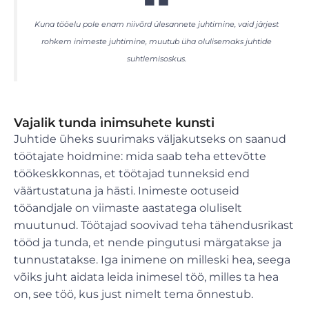
Kuna tööelu pole enam niivõrd ülesannete juhtimine, vaid järjest
rohkem inimeste juhtimine, muutub üha olulisemaks juhtide
suhtlemisoskus.
Vajalik tunda inimsuhete kunsti
Juhtide üheks suurimaks väljakutseks on saanud
töötajate hoidmine: mida saab teha ettevõtte
töökeskkonnas, et töötajad tunneksid end
väärtustatuna ja hästi. Inimeste ootuseid
tööandjale on viimaste aastatega oluliselt
muutunud. Töötajad soovivad teha tähendusrikast
tööd ja tunda, et nende pingutusi märgatakse ja
tunnustatakse. Iga inimene on milleski hea, seega
võiks juht aidata leida inimesel töö, milles ta hea
on, see töö, kus just nimelt tema õnnestub.