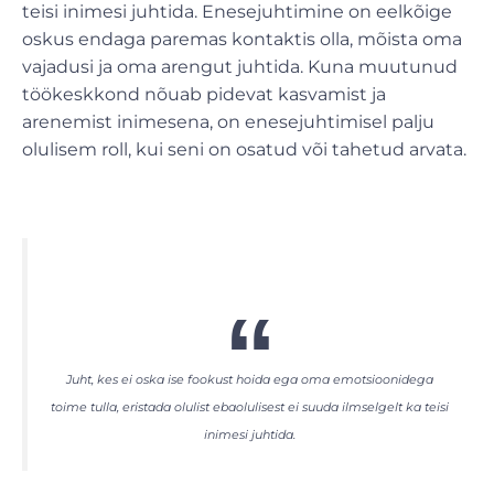
teisi inimesi juhtida. Enesejuhtimine on eelkõige
oskus endaga paremas kontaktis olla, mõista oma
vajadusi ja oma arengut juhtida. Kuna muutunud
töökeskkond nõuab pidevat kasvamist ja
arenemist inimesena, on enesejuhtimisel palju
olulisem roll, kui seni on osatud või tahetud arvata.
Juht, kes ei oska ise fookust hoida ega oma emotsioonidega
toime tulla, eristada olulist ebaolulisest ei suuda ilmselgelt ka teisi
inimesi juhtida.