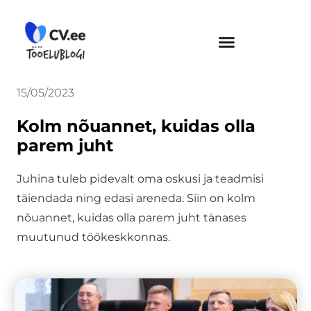
Skip
to
content
15/05/2023
Kolm nõuannet, kuidas olla
parem juht
Juhina tuleb pidevalt oma oskusi ja teadmisi
täiendada ning edasi areneda. Siin on kolm
nõuannet, kuidas olla parem juht tänases
muutunud töökeskkonnas.