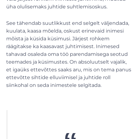
üha olulisemaks juhtide suhtlemisoskus.
See tähendab suutlikkust end selgelt väljendada,
kuulata, kaasa mõelda, oskust erinevaid inimesi
mõista ja küsida küsimusi. Järjest rohkem
räägitakse ka kaasavast juhtimisest. Inimesed
tahavad osaleda oma töö parendamisega seotud
teemades ja küsimustes. On absoluutselt vajalik,
et igaüks ettevõttes saaks aru, mis on tema panus
ettevõtte sihtide elluviimisel ja juhtide roll
siinkohal on seda inimestele selgitada.