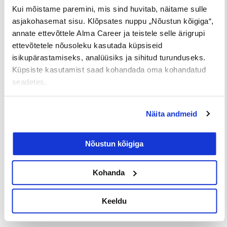
Palk alates
Lisateenimise
Töö
Kui mõistame paremini, mis sind huvitab, näitame sulle
2500€
võimalus
noortele
asjakohasemat sisu. Klõpsates nuppu „Nõustun kõigiga“,
annate ettevõttele Alma Career ja teistele selle ärigrupi
ettevõtetele nõusoleku kasutada küpsiseid
Jaga postitust
isikupärastamiseks, analüüsiks ja sihitud turunduseks.
Küpsiste kasutamist saad kohandada oma kohandatud
seadetes.
Prev
Nex
Näita andmeid
EELMINE
JÄRGMINE
Nõustun kõigiga
Kohanda
Loe lisaks
Keeldu