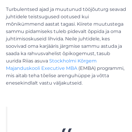
Turbulentsed ajad ja muutunud tööjõuturg seavad
juhtidele teistsugused ootused kui
mõnikümmend aastat tagasi. Kiirete muutustega
sammu pidamiseks tuleb pidevalt õppida ja oma
juhtimisoskuseid lihvida. Neile juhtidele, kes
soovivad oma karjääris järgmise sammu astuda ja
saada ka rahvusvahelist õpikogemust, tasub
uurida Riias asuva
Stockholmi Kõrgem
Majanduskooli Executive MBA
(EMBA) programmi,
mis aitab teha tõelise arenguhüppe ja võtta
enesekindlalt vastu väljakutseid.