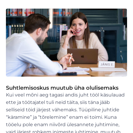
Suhtlemisoskus muutub üha olulisemaks
Kui veel mõni aeg tagasi andis juht tööl käsulauad
ette ja töötajatel tuli neid täita, siis täna jääb
selliseid töid järjest vähemaks. Tüüpiline juhtide
“käramine” ja “tõrelemine” enam ei toimi. Kuna
tööelu pole enam niivõrd ülesannete juhtimine,
vaid järjest rohkem inimeste juhtimine, muutub