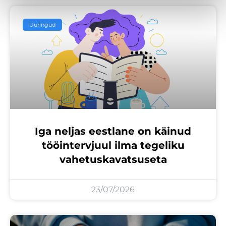
Uuringud
Iga neljas eestlane on käinud
tööintervjuul ilma tegeliku
vahetuskavatsuseta
23/07/2026