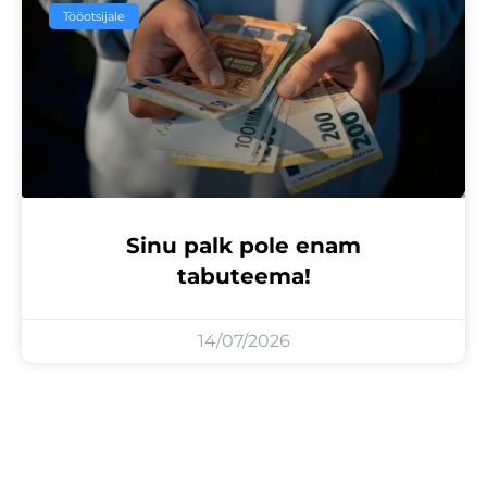
Tööotsijale
Sinu palk pole enam
tabuteema!
14/07/2026