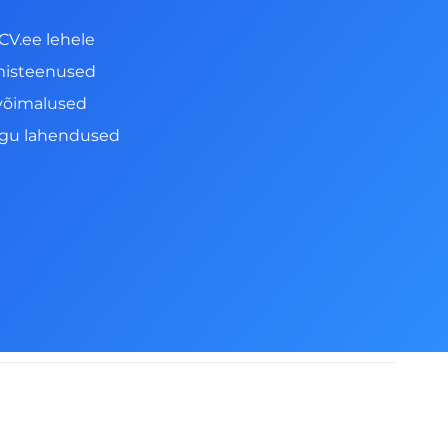
CV.ee lehele
misteenused
võimalused
ngu lahendused