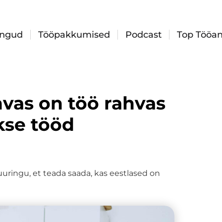
ingud
Tööpakkumised
Podcast
Top Tööan
hvas on töö rahvas
kse tööd
uuringu, et teada saada, kas eestlased on