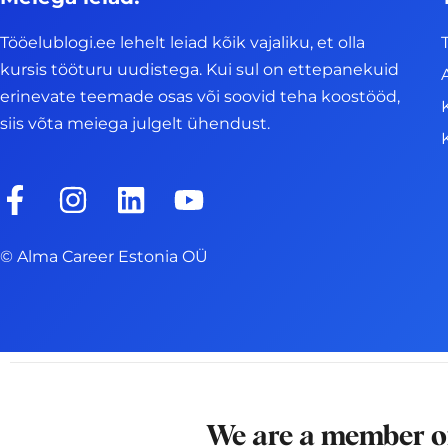
Tööelublogi.ee lehelt leiad kõik vajaliku, et olla
kursis tööturu uudistega. Kui sul on ettepanekuid
erinevate teemade osas või soovid teha koostööd,
siis võta meiega julgelt ühendust.
F
I
L
Y
a
n
i
o
c
s
n
u
© Alma Career Estonia OÜ
e
t
k
t
b
a
e
u
o
g
d
b
o
r
i
e
k
a
n
-
m
We are a member 