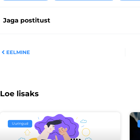
Jaga postitust
Prev
EELMINE
Loe lisaks
Uuringud