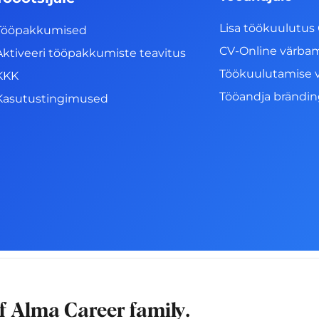
Lisa töökuulutus 
Tööpakkumised
CV-Online värba
Aktiveeri tööpakkumiste teavitus
Töökuulutamise 
KKK
Tööandja brändi
Kasutustingimused
of
Alma Career
family.