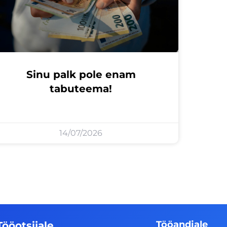
Sinu palk pole enam
tabuteema!
14/07/2026
Tööandjale
Tööotsijale