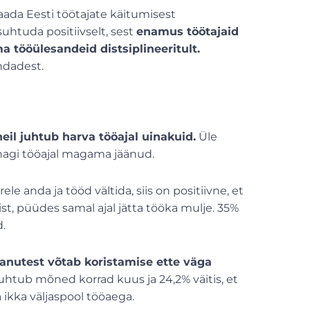
 saada Eesti töötajate käitumisest
htuda positiivselt, sest
enamus töötajaid
 tööülesandeid distsiplineeritult.
ndadest.
eil juhtub harva tööajal uinakuid.
Üle
unagi tööajal magama jäänud.
e anda ja tööd vältida, siis on positiivne, et
st, püüdes samal ajal jätta tööka mulje. 35%
d.
anutest võtab koristamise ette väga
juhtub mõned korrad kuus ja 24,2% väitis, et
 ikka väljaspool tööaega.