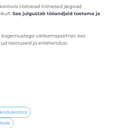
ontoris töötavad inimesed järgivad
ikult.
See julgustab tööandjaid toetama ja
ste kogemustega värbamispartner, kes
atud teenuseid ja erilahendusi.
 kodukontor
rtele