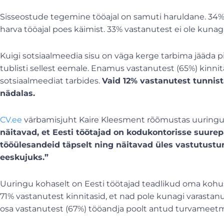
Sisseostude tegemine tööajal on samuti haruldane. 34% v
harva tööajal poes käimist. 33% vastanutest ei ole kunag
Kuigi sotsiaalmeedia sisu on väga kerge tarbima jääda pik
tublisti sellest eemale. Enamus vastanutest (65%) kinnit
sotsiaalmeediat tarbides.
Vaid 12% vastanutest tunnista
nädalas.
CV.ee
värbamisjuht Kaire Kleesment rõõmustas uuringu 
näitavad, et Eesti töötajad on kodukontorisse suur
tööülesandeid täpselt ning näitavad üles vastutustu
eeskujuks.”
Uuringu kohaselt on Eesti töötajad teadlikud oma kohus
71% vastanutest kinnitasid, et nad pole kunagi varastan
osa vastanutest (67%) tööandja poolt antud turvameetm