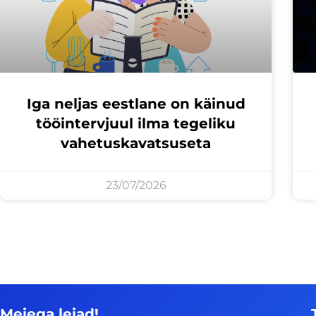
Iga neljas eestlane on käinud
tööintervjuul ilma tegeliku
vahetuskavatsuseta
23/07/2026
Meiega leiad!