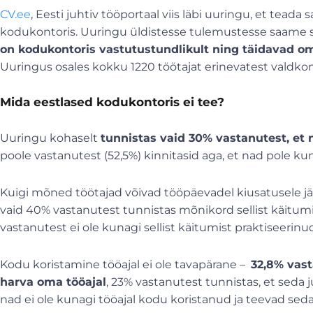
CV.ee
, Eesti juhtiv tööportaal viis läbi uuringu, et teada
kodukontoris. Uuringu üldistesse tulemustesse saame su
on kodukontoris vastutustundlikult ning täidavad oma
Uuringus osales kokku 1220 töötajat erinevatest valdko
Mida eestlased kodukontoris ei tee?
Uuringu kohaselt
tunnistas vaid 30% vastanutest, et n
poole vastanutest (52,5%) kinnitasid aga, et nad pole k
Kuigi mõned töötajad võivad tööpäevadel kiusatusele järel
vaid 40% vastanutest tunnistas mõnikord sellist käitumi
vastanutest ei ole kunagi sellist käitumist praktiseerinu
Kodu koristamine tööajal ei ole tavapärane –
32,8% vast
harva oma tööajal
, 23% vastanutest tunnistas, et seda 
nad ei ole kunagi tööajal kodu koristanud ja teevad seda