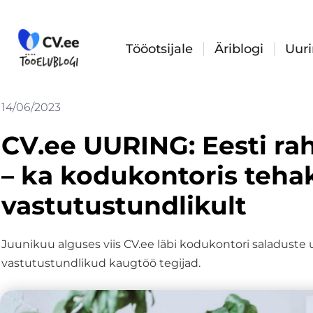
Skip
to
content
Tööotsijale
Äriblogi
Uur
14/06/2023
CV.ee UURING: Eesti ra
– ka kodukontoris teha
vastutustundlikult
Juunikuu alguses viis CV.ee läbi kodukontori saladuste 
vastutustundlikud kaugtöö tegijad.