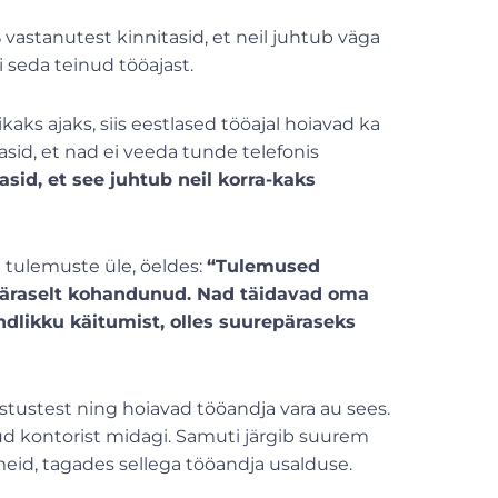
astanutest kinnitasid, et neil juhtub väga
i seda teinud tööajast.
aks ajaks, siis eestlased tööajal hoiavad ka
asid, et nad ei veeda tunde telefonis
sid, et see juhtub neil korra-kaks
tulemuste üle, öeldes:
“Tulemused
epäraselt kohandunud. Nad täidavad oma
ndlikku käitumist, olles suurepäraseks
tustest ning hoiavad tööandja vara au sees.
ud kontorist midagi. Samuti järgib suurem
eid, tagades sellega tööandja usalduse.