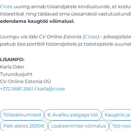
CV.ee
uuring annab tööandjatele kindlustunde, et koduk
tööeetikat ning täidavad oma ülesandeid vastutustundl
edendama kaugtöö võimalusi.
Uuringu viis läbi CV Online Estonia (
CV.ee
) – pikaajali
pakub laia portfelli tööandjatele ja tööotsijatele suun
LISAINFO:
Karla Oder
Turundusjuht
CV-Online Estonia OÜ
+372 5681 2661
/
karla@cv.ee
Tööpakkumised
€ Avaliku palgaga töö
Kaugtöö ja
Palk alates 2500€
Lisateenimise võimalus
Töö noo