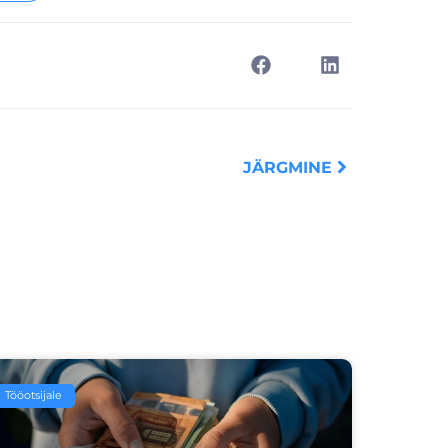
Next
JÄRGMINE
Tööotsijale