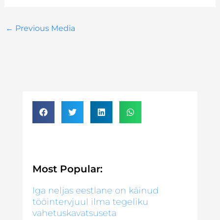
←
Previous Media
Most Popular:
Iga neljas eestlane on käinud
tööintervjuul ilma tegeliku
vahetuskavatsuseta