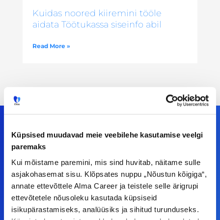
Kuidas noored kiiremini tööle
aidata Töötukassa siseinfo abil
Read More »
Küpsised muudavad meie veebilehe kasutamise veelgi
paremaks
Meiega leiad!
Kui mõistame paremini, mis sind huvitab, näitame sulle
asjakohasemat sisu. Klõpsates nuppu „Nõustun kõigiga“,
Tööelublogi.ee lehelt leiad kõik vajaliku, et olla
annate ettevõttele Alma Career ja teistele selle ärigrupi
kursis tööturu uudistega. Kui sul on
ettevõtetele nõusoleku kasutada küpsiseid
ettepanekuid erinevate teemade osas või soovid
isikupärastamiseks, analüüsiks ja sihitud turunduseks.
teha koostööd, siis võta meiega julgelt ühendust.