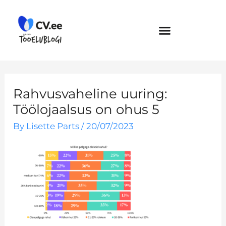
Skip
to
content
Rahvusvaheline uuring:
Töölojaalsus on ohus 5
By
Lisette Parts
/
20/07/2023