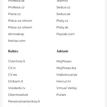
Profesia.sk
Teamio
Profesia.cz
Seduo.cz
Prace.cz
Seduo.sk
Práca za rohom
Platy.cz
Práce za rohem
Platy.sk
Atmoskop
Paylab.com
Nelisa.com
Baltics
Adriatic
CVonline.lt
MojPosao
CV.lv
MojPosao.ba
CV.ee
Vrabotuvanje
Dirbam.It
Hercul.hr
Visidarbi.lv
Virtual Valley
Otsintood.ee
Pulser
Personaloatrankos.lt