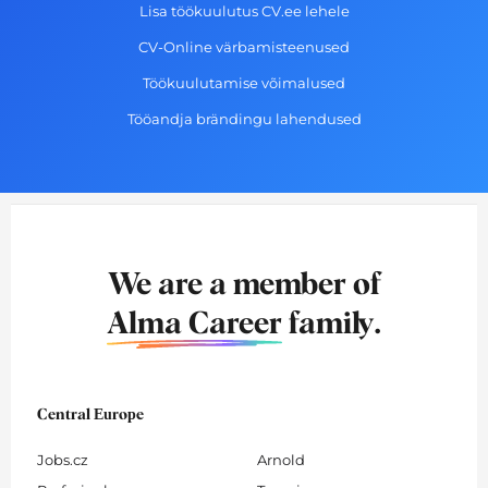
Lisa töökuulutus CV.ee lehele
CV-Online värbamisteenused
Töökuulutamise võimalused
Tööandja brändingu lahendused
We are a member of
Alma Career
family.
Central Europe
Jobs.cz
Arnold