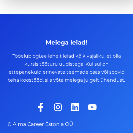
Meiega leiad!
Tööelublogi.ee lehelt leiad kõik vajaliku, et olla
kursis tööturu uudistega. Kui sul on
ettepanekuid erinevate teemade osas või soovid
teha koostööd, siis võta meiega julgelt ühendust.
F
I
L
Y
a
n
i
o
c
s
n
u
© Alma Career Estonia OÜ
e
t
k
t