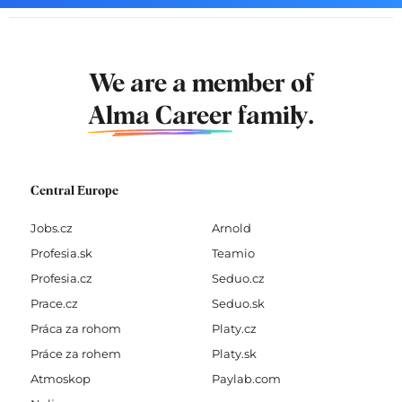
We are a member of
Alma Career
family.
Central Europe
Jobs.cz
Arnold
Profesia.sk
Teamio
Profesia.cz
Seduo.cz
Prace.cz
Seduo.sk
Práca za rohom
Platy.cz
Práce za rohem
Platy.sk
Atmoskop
Paylab.com