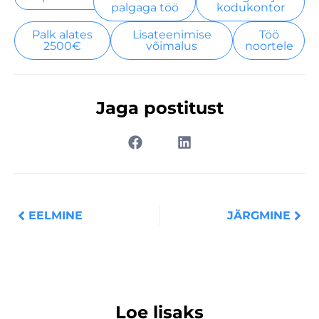
palgaga töö
kodukontor
Palk alates
Lisateenimise
Töö
2500€
võimalus
noortele
Jaga postitust
Prev
Nex
EELMINE
JÄRGMINE
Loe lisaks