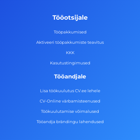
b
a
e
u
o
g
d
b
Tööotsijale
o
r
i
e
k
a
n
Tööpakkumised
-
m
Aktiveeri tööpakkumiste teavitus
f
KKK
Kasutustingimused
Tööandjale
Lisa töökuulutus CV.ee lehele
CV-Online värbamisteenused
Töökuulutamise võimalused
Tööandja brändingu lahendused