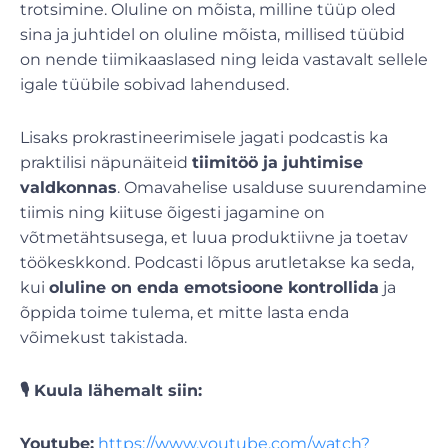
trotsimine. Oluline on mõista, milline tüüp oled
sina ja juhtidel on oluline mõista, millised tüübid
on nende tiimikaaslased ning leida vastavalt sellele
igale tüübile sobivad lahendused.
Lisaks prokrastineerimisele jagati podcastis ka
praktilisi näpunäiteid
tiimitöö ja juhtimise
valdkonnas
. Omavahelise usalduse suurendamine
tiimis ning kiituse õigesti jagamine on
võtmetähtsusega, et luua produktiivne ja toetav
töökeskkond. Podcasti lõpus arutletakse ka seda,
kui
oluline on enda emotsioone kontrollida
ja
õppida toime tulema, et mitte lasta enda
võimekust takistada.
🎙️ Kuula lähemalt siin:
Youtube:
https://www.youtube.com/watch?