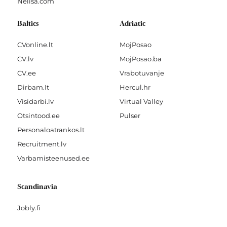
Nelisa.com
Baltics
Adriatic
CVonline.lt
MojPosao
CV.lv
MojPosao.ba
CV.ee
Vrabotuvanje
Dirbam.It
Hercul.hr
Visidarbi.lv
Virtual Valley
Otsintood.ee
Pulser
Personaloatrankos.lt
Recruitment.lv
Varbamisteenused.ee
Scandinavia
Jobly.fi