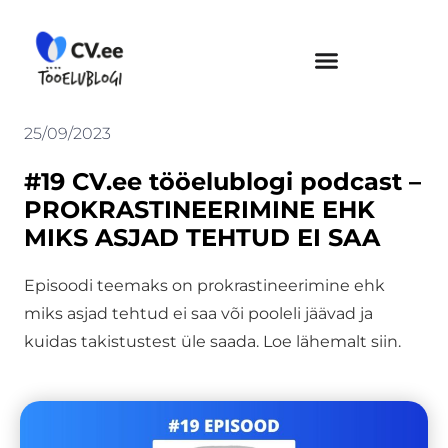
Skip
to
content
25/09/2023
#19 CV.ee tööelublogi podcast –
PROKRASTINEERIMINE EHK
MIKS ASJAD TEHTUD EI SAA
Episoodi teemaks on prokrastineerimine ehk
miks asjad tehtud ei saa või pooleli jäävad ja
kuidas takistustest üle saada. Loe lähemalt siin.