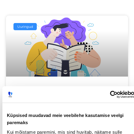
Uuringud
Iga neljas eestlane on käinud
tööintervjuul ilma tegeliku
vahetuskavatsuseta
Küpsised muudavad meie veebilehe kasutamise veelgi
paremaks
23/07/2026
Kui mõistame paremini, mis sind huvitab, näitame sulle