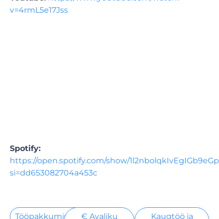
v=4rmL5e17Jss
Spotify:
https://open.spotify.com/show/1l2nbolqkIvEgIGb9eG
si=dd653082704a453c
Tööpakkumised
€ Avaliku
Kaugtöö ja