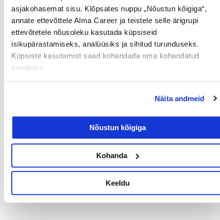
asjakohasemat sisu. Klõpsates nuppu „Nõustun kõigiga“,
annate ettevõttele Alma Career ja teistele selle ärigrupi
Tööotsijale
ettevõtetele nõusoleku kasutada küpsiseid
isikupärastamiseks, analüüsiks ja sihitud turunduseks.
Küpsiste kasutamist saad kohandada oma kohandatud
seadetes.
Näita andmeid
Nõustun kõigiga
Sinu palk pole enam
tabuteema!
Kohanda
14/07/2026
Keeldu