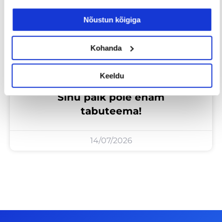
Nõustun kõigiga
Kohanda
Keeldu
Sinu palk pole enam
tabuteema!
14/07/2026