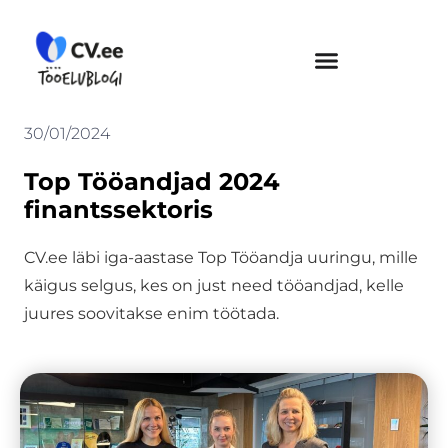
Skip
to
content
30/01/2024
Top Tööandjad 2024
finantssektoris
CV.ee läbi iga-aastase Top Tööandja uuringu, mille
käigus selgus, kes on just need tööandjad, kelle
juures soovitakse enim töötada.