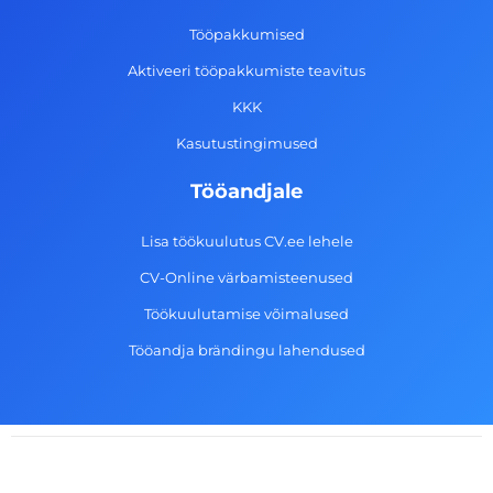
o
r
i
e
k
a
n
Tööpakkumised
-
m
Aktiveeri tööpakkumiste teavitus
f
KKK
Kasutustingimused
Tööandjale
Lisa töökuulutus CV.ee lehele
CV-Online värbamisteenused
Töökuulutamise võimalused
Tööandja brändingu lahendused