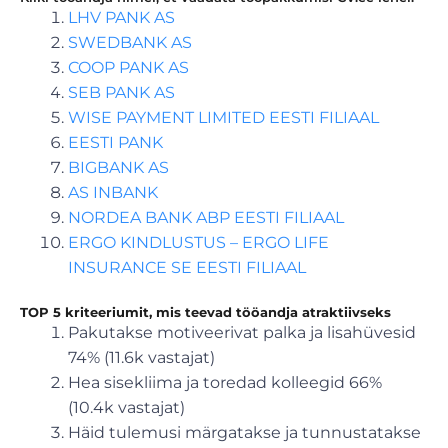
LHV PANK AS
SWEDBANK AS
COOP PANK AS
SEB PANK AS
WISE PAYMENT LIMITED EESTI FILIAAL
EESTI PANK
BIGBANK AS
AS INBANK
NORDEA BANK ABP EESTI FILIAAL
ERGO KINDLUSTUS – ERGO LIFE
INSURANCE SE EESTI FILIAAL
TOP 5 kriteeriumit, mis teevad tööandja atraktiivseks
Pakutakse motiveerivat palka ja lisahüvesid
74% (11.6k vastajat)
Hea sisekliima ja toredad kolleegid 66%
(10.4k vastajat)
Häid tulemusi märgatakse ja tunnustatakse