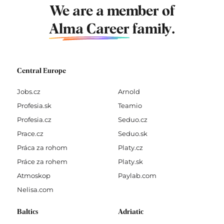
We are a member of
Alma Career
family.
Central Europe
Jobs.cz
Arnold
Profesia.sk
Teamio
Profesia.cz
Seduo.cz
Prace.cz
Seduo.sk
Práca za rohom
Platy.cz
Práce za rohem
Platy.sk
Atmoskop
Paylab.com
Nelisa.com
Baltics
Adriatic