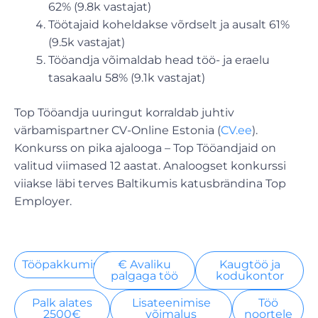
62% (9.8k vastajat)
Töötajaid koheldakse võrdselt ja ausalt 61%
(9.5k vastajat)
Tööandja võimaldab head töö- ja eraelu
tasakaalu 58% (9.1k vastajat)
Top Tööandja uuringut korraldab juhtiv
värbamispartner CV-Online Estonia (
CV.ee
).
Konkurss on pika ajalooga – Top Tööandjaid on
valitud viimased 12 aastat. Analoogset konkurssi
viiakse läbi terves Baltikumis katusbrändina Top
Employer.
Tööpakkumised
€ Avaliku
Kaugtöö ja
palgaga töö
kodukontor
Palk alates
Lisateenimise
Töö
2500€
võimalus
noortele