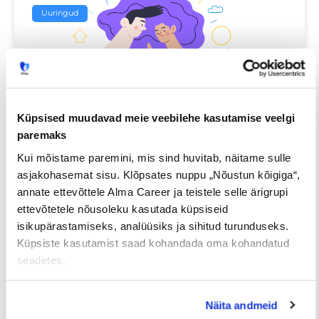
Uuringud
Küpsised muudavad meie veebilehe kasutamise veelgi
paremaks
Kui mõistame paremini, mis sind huvitab, näitame sulle
Iga neljas eestlane on käinud
asjakohasemat sisu. Klõpsates nuppu „Nõustun kõigiga“,
tööintervjuul ilma tegeliku
annate ettevõttele Alma Career ja teistele selle ärigrupi
vahetuskavatsuseta
ettevõtetele nõusoleku kasutada küpsiseid
isikupärastamiseks, analüüsiks ja sihitud turunduseks.
Küpsiste kasutamist saad kohandada oma kohandatud
23/07/2026
seadetes.
Näita andmeid
Tööotsijale