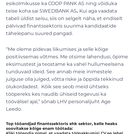
esikolmikusse ka COOP PANK AS ning võiduka
teise koha sai SWEDBANK AS
.
Kui aga vaadata
tabeli üldist seisu, siis on selgelt näha, et endiselt
pälvivad finantssektoris suurima kandidaatide
tähelepanu suured pangad.
“Me oleme pidevas liikumises ja selle kõige
positiivsemas võtmes. Me otsime lahendusi, õpime
eksimustest ja teostame ka vahel hullumeelsena
tunduvaid ideid. See annab meie inimestele
julguse olla julged, võtta riske ja õppida tekkinud
olukordadest. Kõik see seob meid ühtseks
tööpereks kes naudib ühiseid tegevusi ka
töövälisel ajal,” sõnab LHV personalijuht Age
Leedo.
Top tööandjad finantssektoris ehk sektor, kelle heaks
soovitakse kõige enam töötada:
Kliki tööandja nimel, et vaadata tööpakkumisi CV.ee lehel.