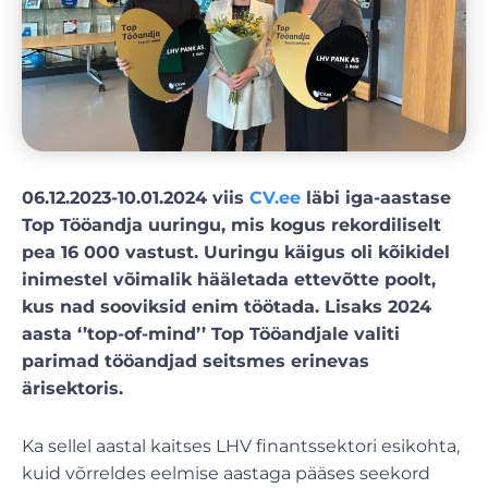
06.12.2023-10.01.2024 viis
CV.ee
läbi iga-aastase
Top Tööandja uuringu, mis kogus rekordiliselt
pea 16 000 vastust. Uuringu käigus oli kõikidel
inimestel võimalik hääletada ettevõtte poolt,
kus nad sooviksid enim töötada. Lisaks 2024
aasta ‘’top-of-mind’’ Top Tööandjale valiti
parimad tööandjad seitsmes erinevas
ärisektoris.
Ka sellel aastal kaitses LHV finantssektori esikohta,
kuid võrreldes eelmise aastaga pääses seekord