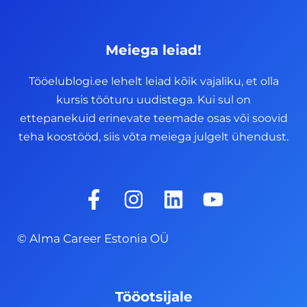
Meiega leiad!
Tööelublogi.ee lehelt leiad kõik vajaliku, et olla
kursis tööturu uudistega. Kui sul on
ettepanekuid erinevate teemade osas või soovid
teha koostööd, siis võta meiega julgelt ühendust.
F
I
L
Y
a
n
i
o
c
s
n
u
© Alma Career Estonia OÜ
e
t
k
t
b
a
e
u
o
g
d
b
Tööotsijale