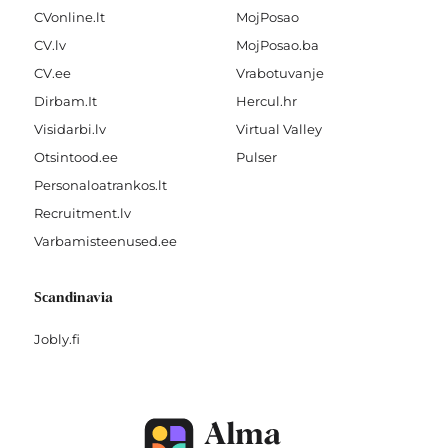
CVonline.lt
MojPosao
CV.lv
MojPosao.ba
CV.ee
Vrabotuvanje
Dirbam.It
Hercul.hr
Visidarbi.lv
Virtual Valley
Otsintood.ee
Pulser
Personaloatrankos.lt
Recruitment.lv
Varbamisteenused.ee
Scandinavia
Jobly.fi