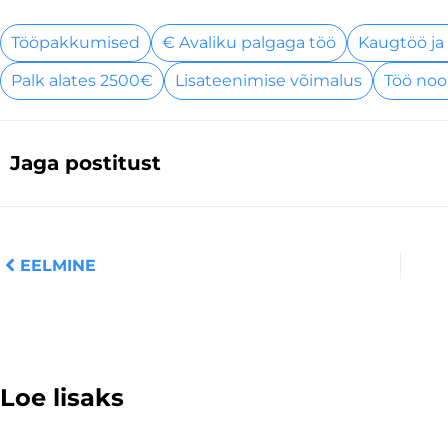
Tööpakkumised
€ Avaliku palgaga töö
Kaugtöö ja
Palk alates 2500€
Lisateenimise võimalus
Töö noo
Jaga postitust
Prev
EELMINE
Loe lisaks