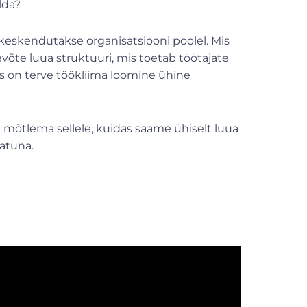
lda?
keskendutakse organisatsiooni poolel. Mis
võte luua struktuuri, mis toetab töötajate
s on terve töökliima loomine ühine
b mõtlema sellele, kuidas saame ühiselt luua
tatuna.