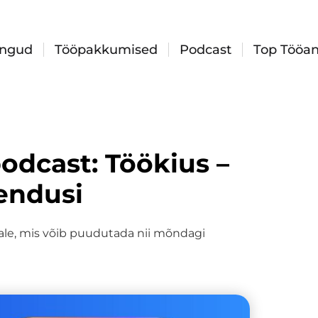
ingud
Tööpakkumised
Podcast
Top Tööan
odcast: Töökius –
endusi
ale, mis võib puudutada nii mõndagi