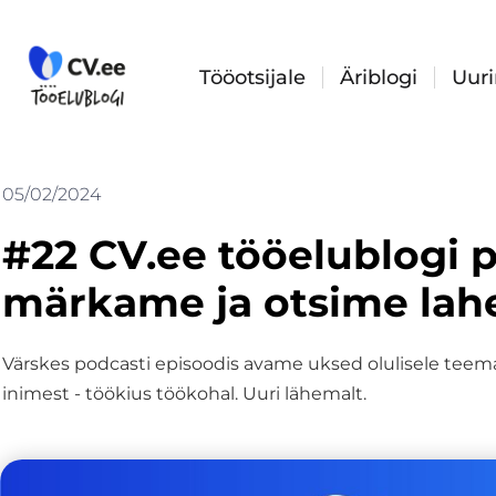
Skip
to
content
Tööotsijale
Äriblogi
Uur
05/02/2024
#22 CV.ee tööelublogi p
märkame ja otsime lah
Värskes podcasti episoodis avame uksed olulisele teem
inimest - töökius töökohal. Uuri lähemalt.