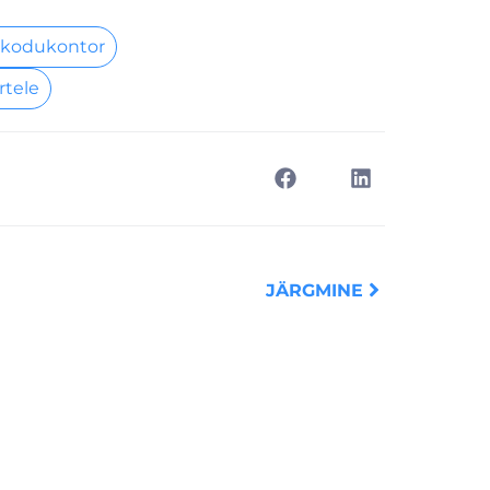
 kodukontor
rtele
Next
JÄRGMINE