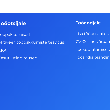
Tööandjale
Tööotsijale
Lisa töökuulutus 
Tööpakkumised
CV-Online värba
Aktiveeri tööpakkumiste teavitus
Töökuulutamise 
KKK
Tööandja brändi
Kasutustingimused