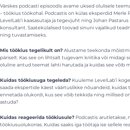
Värskes podcasti episoodis avame uksed olulisele teem
– töökius töökohal. Podcastis on külas eksperdid Merle
LevelLab’i kaasasutaja ja tegevjuht ning Johan Pastarus
konsultant. Saatekülalised toovad sinuni vajalikud te
ning tuvastamiseks.
Mis töökius tegelikult on?
Alustame teekonda mõistmis
päriselt. Kas see on lihtsalt tugevam kriitika või midag
oluline antud teemat lahti harutada ja kuidas see võib
Kuidas töökiusuga tegeleda?
Kuuleme LevelLab’i kogem
saada ekspertide käest väärtuslikke nõuandeid, kuidas 
ennetada olukordi, kus see võib tekkida ning millised 
astuda?
Kuidas reageerida töökiusule?
Podcastis
arutletakse, 
töökiusuolukorras. Kuidas saaks iga töötaja ise sellele 