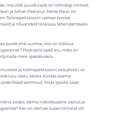
ale, mis võib puudutada nii mõndagi inimest
 Raun ja Johan Pastarus. Merle Raun on
 on Tööinspektsiooni vaimse tervise
admised ja nõuanded töökiusu lahendamiseks
e poole ehk uurime, mis on töökius
i sügavamat? Podcastis saad aru, miks on
 mõjutada meie igapäevaelu.
ustest ja tööinspektsiooni seisukohti, et
töökiusu vastu seista. Kuidas saame
on praktilised sammud, mida igaüks saab
milline peaks olema individuaalne vastutus
reageerida? Kas on olemas supervõimeid või