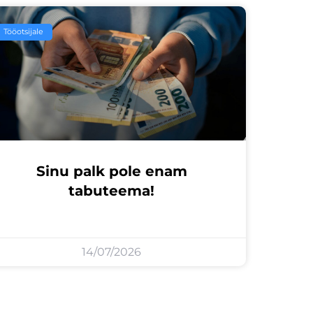
Tööotsijale
Sinu palk pole enam
tabuteema!
14/07/2026