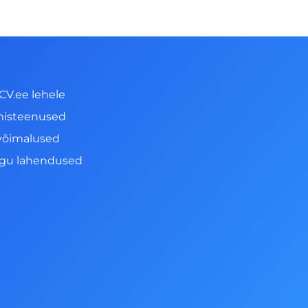
CV.ee lehele
misteenused
võimalused
ngu lahendused