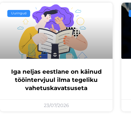
Uuringud
Iga neljas eestlane on käinud
tööintervjuul ilma tegeliku
vahetuskavatsuseta
23/07/2026