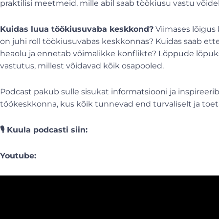
praktilisi meetmeid, mille abil saab töökiusu vastu võide
Kuidas luua töökiusuvaba keskkond?
Viimases lõigus 
on juhi roll töökiusuvabas keskkonnas? Kuidas saab ette
heaolu ja ennetab võimalikke konflikte? Lõppude lõpuk
vastutus, millest võidavad kõik osapooled.
Podcast pakub sulle sisukat informatsiooni ja inspireeri
töökeskkonna, kus kõik tunnevad end turvaliselt ja toe
🎙️ Kuula podcasti siin:
Youtube: