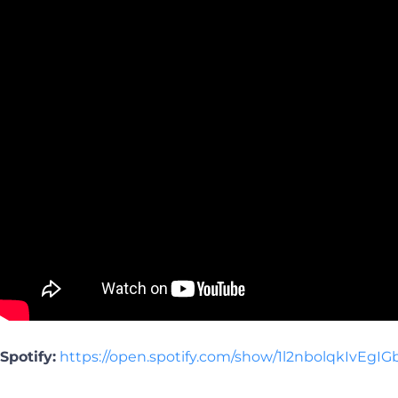
Spotify:
https://open.spotify.com/show/1l2nbolqkIvEgI