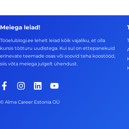
Meiega leiad!
Tööelublogi.ee lehelt leiad kõik vajaliku, et olla
kursis tööturu uudistega. Kui sul on ettepanekuid
erinevate teemade osas või soovid teha koostööd,
siis võta meiega julgelt ühendust.
F
I
L
Y
a
n
i
o
c
s
n
u
© Alma Career Estonia OÜ
e
t
k
t
b
a
e
u
o
g
d
b